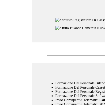
Formazione Del Personale Bilan
Formazione Del Personale Casset
Formazione Del Personale Regist
Formazione Del Personale Softw
Invio Corrispettivi Telematici
Cam
Invio Corrispettivi Telematici 20