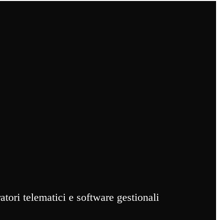
atori telematici e software gestionali