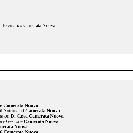
ce
Camerata Nuova
ti Automatici
Camerata Nuova
ratori Di Cassa
Camerata Nuova
are Gestione
Camerata Nuova
erata Nuova
20
Camerata Nuova