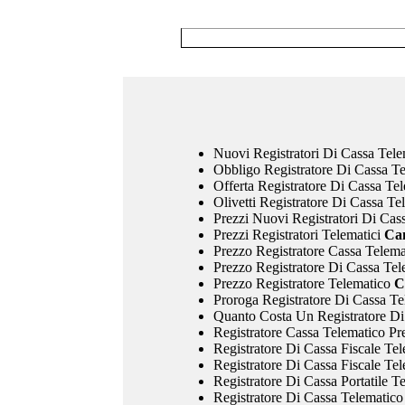
Nuovi Registratori Di Cassa Tele
Obbligo Registratore Di Cassa T
Offerta Registratore Di Cassa Te
Olivetti Registratore Di Cassa Te
Prezzi Nuovi Registratori Di Cas
Prezzi Registratori Telematici
Cam
Prezzo Registratore Cassa Telema
Prezzo Registratore Di Cassa Tel
Prezzo Registratore Telematico
C
Proroga Registratore Di Cassa Te
Quanto Costa Un Registratore Di
Registratore Cassa Telematico Pr
Registratore Di Cassa Fiscale Te
Registratore Di Cassa Fiscale Tel
Registratore Di Cassa Portatile T
Registratore Di Cassa Telematico