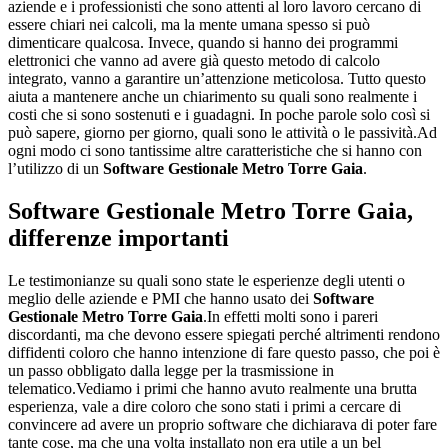
aziende e i professionisti che sono attenti al loro lavoro cercano di
essere chiari nei calcoli, ma la mente umana spesso si può
dimenticare qualcosa. Invece, quando si hanno dei programmi
elettronici che vanno ad avere già questo metodo di calcolo
integrato, vanno a garantire un’attenzione meticolosa. Tutto questo
aiuta a mantenere anche un chiarimento su quali sono realmente i
costi che si sono sostenuti e i guadagni. In poche parole solo così si
può sapere, giorno per giorno, quali sono le attività o le passività.Ad
ogni modo ci sono tantissime altre caratteristiche che si hanno con
l’utilizzo di un
Software Gestionale Metro Torre Gaia
.
Software Gestionale Metro Torre Gaia
,
differenze importanti
Le testimonianze su quali sono state le esperienze degli utenti o
meglio delle aziende e PMI che hanno usato dei
Software
Gestionale Metro Torre Gaia
.In effetti molti sono i pareri
discordanti, ma che devono essere spiegati perché altrimenti rendono
diffidenti coloro che hanno intenzione di fare questo passo, che poi è
un passo obbligato dalla legge per la trasmissione in
telematico.Vediamo i primi che hanno avuto realmente una brutta
esperienza, vale a dire coloro che sono stati i primi a cercare di
convincere ad avere un proprio software che dichiarava di poter fare
tante cose, ma che una volta installato non era utile a un bel