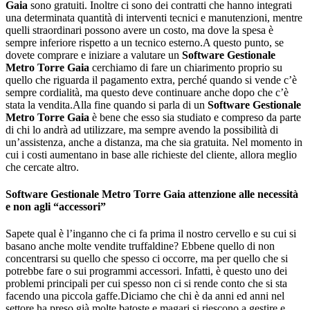
Gaia
sono gratuiti. Inoltre ci sono dei contratti che hanno integrati
una determinata quantità di interventi tecnici e manutenzioni, mentre
quelli straordinari possono avere un costo, ma dove la spesa è
sempre inferiore rispetto a un tecnico esterno.A questo punto, se
dovete comprare e iniziare a valutare un
Software Gestionale
Metro Torre Gaia
cerchiamo di fare un chiarimento proprio su
quello che riguarda il pagamento extra, perché quando si vende c’è
sempre cordialità, ma questo deve continuare anche dopo che c’è
stata la vendita.Alla fine quando si parla di un
Software Gestionale
Metro Torre Gaia
è bene che esso sia studiato e compreso da parte
di chi lo andrà ad utilizzare, ma sempre avendo la possibilità di
un’assistenza, anche a distanza, ma che sia gratuita. Nel momento in
cui i costi aumentano in base alle richieste del cliente, allora meglio
che cercate altro.
Software Gestionale Metro Torre Gaia
attenzione alle necessità
e non agli “accessori”
Sapete qual è l’inganno che ci fa prima il nostro cervello e su cui si
basano anche molte vendite truffaldine? Ebbene quello di non
concentrarsi su quello che spesso ci occorre, ma per quello che si
potrebbe fare o sui programmi accessori. Infatti, è questo uno dei
problemi principali per cui spesso non ci si rende conto che si sta
facendo una piccola gaffe.Diciamo che chi è da anni ed anni nel
settore ha preso già molte batoste e magari si riescono a gestire e