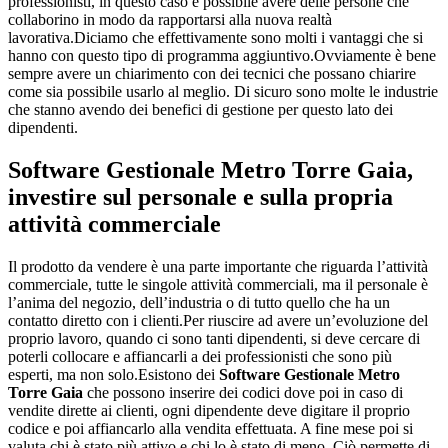
professionisti, in questo caso è possibile avere delle persone che
collaborino in modo da rapportarsi alla nuova realtà
lavorativa.Diciamo che effettivamente sono molti i vantaggi che si
hanno con questo tipo di programma aggiuntivo.Ovviamente è bene
sempre avere un chiarimento con dei tecnici che possano chiarire
come sia possibile usarlo al meglio. Di sicuro sono molte le industrie
che stanno avendo dei benefici di gestione per questo lato dei
dipendenti.
Software Gestionale Metro Torre Gaia
,
investire sul personale e sulla propria
attività commerciale
Il prodotto da vendere è una parte importante che riguarda l’attività
commerciale, tutte le singole attività commerciali, ma il personale è
l’anima del negozio, dell’industria o di tutto quello che ha un
contatto diretto con i clienti.Per riuscire ad avere un’evoluzione del
proprio lavoro, quando ci sono tanti dipendenti, si deve cercare di
poterli collocare e affiancarli a dei professionisti che sono più
esperti, ma non solo.Esistono dei
Software Gestionale Metro
Torre Gaia
che possono inserire dei codici dove poi in caso di
vendite dirette ai clienti, ogni dipendente deve digitare il proprio
codice e poi affiancarlo alla vendita effettuata. A fine mese poi si
valuta chi è stato più attivo e chi lo è stato di meno. Ciò permette di