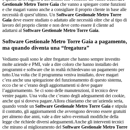
Gestionale Metro Torre Gaia
che vanno a spiegare come funzioni
e che magari vanno anche a consigliare il proprio cliente in base alle
necessità di quest’ultimo. Un
Software Gestionale Metro Torre
Gaia
deve essere studiato o adattato alle necessità oltre che al tipo di
lavoro del proprio cliente e non deve certo essere il cliente ad
adattarsi al
Software Gestionale Metro Torre Gaia
.
Software Gestionale Metro Torre Gaia
a pagamento,
ma quando diventa una “fregatura”
Vediamo quali sono le altre fregature che hanno sempre investito
molte aziende e PMI, vale a dire coloro che hanno installato dei
programmi e software che in realtà richiedevano un pagamento per
tutto.Una volta che il programma veniva installato, dove magari
c’era anche una spiegazione del funzionamento di questo sistema,
ecco che se c’erano degli aggiornamenti si deve pagare
l’aggiornamento. Se ci sono delle manutenzioni, il tecnico deve
venire pagato. Una volta che c’erano degli adeguamenti dei cookie,
anche qui si doveva pagare.Allora chiariamo che un’azienda seria,
quando vende un
Software Gestionale Metro Torre Gaia
e stipula
il contratto, gli aggiornamenti che avvengono devono essere gratuiti
per almeno due anni, vale a dire salvo eventuali modifiche della
legge che richiede diversi adeguamenti.Anche gli interventi tecnici
che mirano al miglioramento del
Software Gestionale Metro Torre