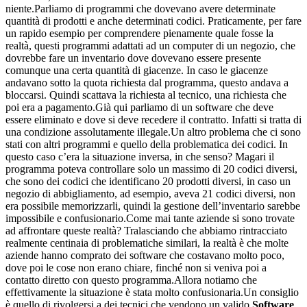
niente.Parliamo di programmi che dovevano avere determinate
quantità di prodotti e anche determinati codici. Praticamente, per fare
un rapido esempio per comprendere pienamente quale fosse la
realtà, questi programmi adattati ad un computer di un negozio, che
dovrebbe fare un inventario dove dovevano essere presente
comunque una certa quantità di giacenze. In caso le giacenze
andavano sotto la quota richiesta dal programma, questo andava a
bloccarsi. Quindi scattava la richiesta al tecnico, una richiesta che
poi era a pagamento.Già qui parliamo di un software che deve
essere eliminato e dove si deve recedere il contratto. Infatti si tratta di
una condizione assolutamente illegale.Un altro problema che ci sono
stati con altri programmi e quello della problematica dei codici. In
questo caso c’era la situazione inversa, in che senso? Magari il
programma poteva controllare solo un massimo di 20 codici diversi,
che sono dei codici che identificano 20 prodotti diversi, in caso un
negozio di abbigliamento, ad esempio, aveva 21 codici diversi, non
era possibile memorizzarli, quindi la gestione dell’inventario sarebbe
impossibile e confusionario.Come mai tante aziende si sono trovate
ad affrontare queste realtà? Tralasciando che abbiamo rintracciato
realmente centinaia di problematiche similari, la realtà è che molte
aziende hanno comprato dei software che costavano molto poco,
dove poi le cose non erano chiare, finché non si veniva poi a
contatto diretto con questo programma.Allora notiamo che
effettivamente la situazione è stata molto confusionaria.Un consiglio
è quello di rivolgersi a dei tecnici che vendono un valido
Software