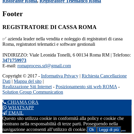
Ristorante Roma
,
Registratore Telematico Roma
Footer
REGISTRATORE DI CASSA ROMA
✅ azienda leader nella vendita e noleggio di registratori di cassa
Roma, registratori telematici e software gestionali
INDIRIZZO: Viale Leonida Tonelli, 6 00134 Roma RM | Telefono:
3471759973
E-mail:
romaprocess.srl@gmail.com
Copyright © 2017 -
Informativa Privacy
|
Richiesta Cancellazione
Dati
|
Mappa del sito
|
Realizzazione Siti Internet
-
Posizionamento siti web ROMA
-
Solution Group Communication
CHIAMA ORA
WHATSAPP
EMAIL
Questo sito utilizza cookie in conformità alla policy e cookie che
rientrano nella responsabilità di terze parti. Proseguendo nella
navigazione acconsenti all’utilizzo di cookie.
Ok
Leggi di più