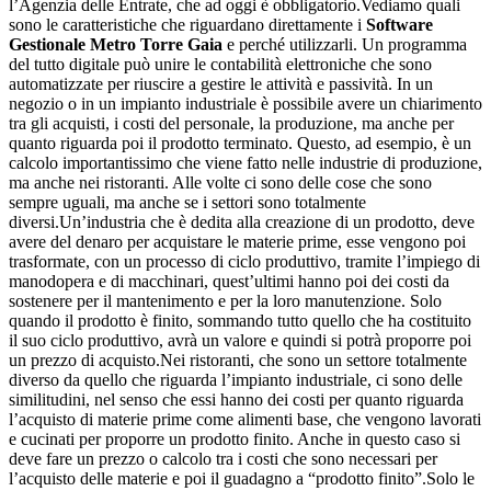
l’Agenzia delle Entrate, che ad oggi è obbligatorio.Vediamo quali
sono le caratteristiche che riguardano direttamente i
Software
Gestionale Metro Torre Gaia
e perché utilizzarli. Un programma
del tutto digitale può unire le contabilità elettroniche che sono
automatizzate per riuscire a gestire le attività e passività. In un
negozio o in un impianto industriale è possibile avere un chiarimento
tra gli acquisti, i costi del personale, la produzione, ma anche per
quanto riguarda poi il prodotto terminato. Questo, ad esempio, è un
calcolo importantissimo che viene fatto nelle industrie di produzione,
ma anche nei ristoranti. Alle volte ci sono delle cose che sono
sempre uguali, ma anche se i settori sono totalmente
diversi.Un’industria che è dedita alla creazione di un prodotto, deve
avere del denaro per acquistare le materie prime, esse vengono poi
trasformate, con un processo di ciclo produttivo, tramite l’impiego di
manodopera e di macchinari, quest’ultimi hanno poi dei costi da
sostenere per il mantenimento e per la loro manutenzione. Solo
quando il prodotto è finito, sommando tutto quello che ha costituito
il suo ciclo produttivo, avrà un valore e quindi si potrà proporre poi
un prezzo di acquisto.Nei ristoranti, che sono un settore totalmente
diverso da quello che riguarda l’impianto industriale, ci sono delle
similitudini, nel senso che essi hanno dei costi per quanto riguarda
l’acquisto di materie prime come alimenti base, che vengono lavorati
e cucinati per proporre un prodotto finito. Anche in questo caso si
deve fare un prezzo o calcolo tra i costi che sono necessari per
l’acquisto delle materie e poi il guadagno a “prodotto finito”.Solo le