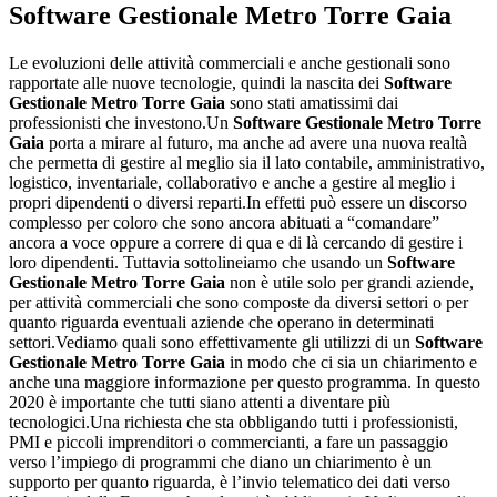
Software Gestionale Metro Torre Gaia
Le evoluzioni delle attività commerciali e anche gestionali sono
rapportate alle nuove tecnologie, quindi la nascita dei
Software
Gestionale Metro Torre Gaia
sono stati amatissimi dai
professionisti che investono.Un
Software Gestionale Metro Torre
Gaia
porta a mirare al futuro, ma anche ad avere una nuova realtà
che permetta di gestire al meglio sia il lato contabile, amministrativo,
logistico, inventariale, collaborativo e anche a gestire al meglio i
propri dipendenti o diversi reparti.In effetti può essere un discorso
complesso per coloro che sono ancora abituati a “comandare”
ancora a voce oppure a correre di qua e di là cercando di gestire i
loro dipendenti. Tuttavia sottolineiamo che usando un
Software
Gestionale Metro Torre Gaia
non è utile solo per grandi aziende,
per attività commerciali che sono composte da diversi settori o per
quanto riguarda eventuali aziende che operano in determinati
settori.Vediamo quali sono effettivamente gli utilizzi di un
Software
Gestionale Metro Torre Gaia
in modo che ci sia un chiarimento e
anche una maggiore informazione per questo programma. In questo
2020 è importante che tutti siano attenti a diventare più
tecnologici.Una richiesta che sta obbligando tutti i professionisti,
PMI e piccoli imprenditori o commercianti, a fare un passaggio
verso l’impiego di programmi che diano un chiarimento è un
supporto per quanto riguarda, è l’invio telematico dei dati verso