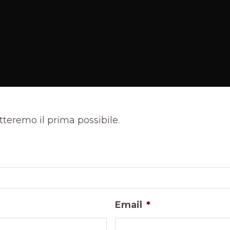
atteremo il prima possibile.
Email
*