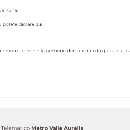
personali
y potete cliccare
qui!
memorizzazione e la gestione dei tuoi dati da questo sito
 Telematico
Metro Valle Aurelia