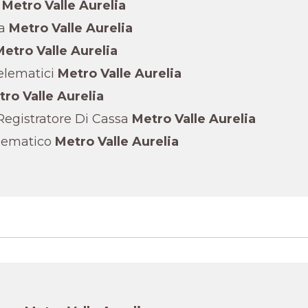
Metro Valle Aurelia
a
Metro Valle Aurelia
etro Valle Aurelia
elematici
Metro Valle Aurelia
ro Valle Aurelia
Registratore Di Cassa
Metro Valle Aurelia
lematico
Metro Valle Aurelia