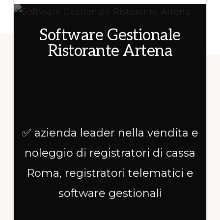
registratori
telematici
Software Gestionale
e
Ristorante Artena
software
gestionali
✅ azienda leader nella vendita e
noleggio di registratori di cassa
Roma, registratori telematici e
software gestionali