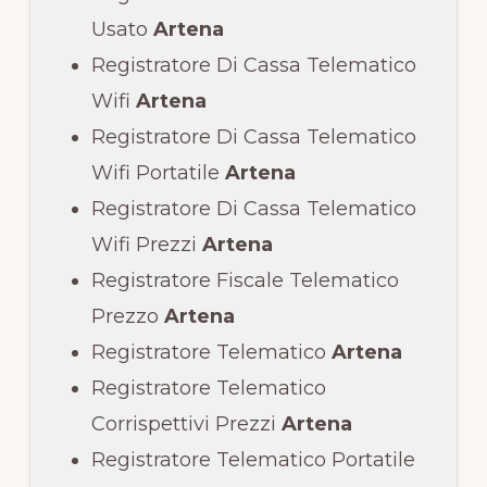
Usato
Artena
Registratore Di Cassa Telematico
Wifi
Artena
Registratore Di Cassa Telematico
Wifi Portatile
Artena
Registratore Di Cassa Telematico
Wifi Prezzi
Artena
Registratore Fiscale Telematico
Prezzo
Artena
Registratore Telematico
Artena
Registratore Telematico
Corrispettivi Prezzi
Artena
Registratore Telematico Portatile