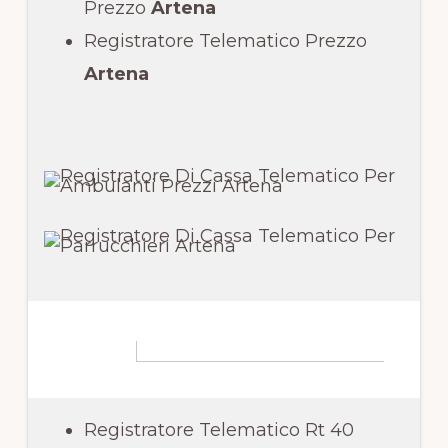
Prezzo
Artena
Registratore Telematico Prezzo
Artena
Registratore Telematico Rt 40