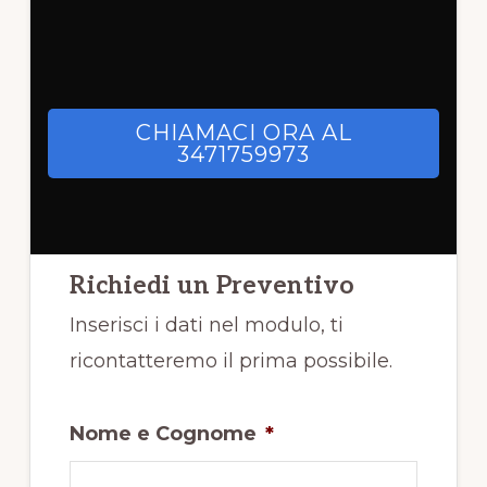
CHIAMACI ORA AL
3471759973
Richiedi un Preventivo
Inserisci i dati nel modulo, ti
ricontatteremo il prima possibile.
Nome e Cognome
*