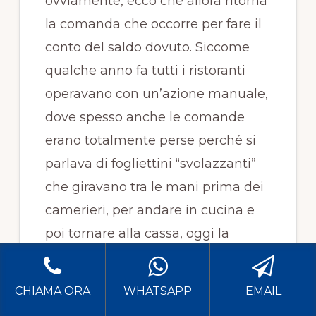
ovviamente, ecco che allora ritorna
la comanda che occorre per fare il
conto del saldo dovuto. Siccome
qualche anno fa tutti i ristoranti
operavano con un’azione manuale,
dove spesso anche le comande
erano totalmente perse perché si
parlava di fogliettini “svolazzanti”
che giravano tra le mani prima dei
camerieri, per andare in cucina e
poi tornare alla cassa, oggi la
tecnologia è giunta in soccorso per
avere una gestione diversa di
CHIAMA ORA
WHATSAPP
EMAIL
questa prassi da seguire.Infatti, con