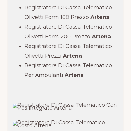
Registratore Di Cassa Telematico
Olivetti Form 100 Prezzo
Artena
Registratore Di Cassa Telematico
Olivetti Form 200 Prezzo
Artena
Registratore Di Cassa Telematico
Olivetti Prezzi
Artena
Registratore Di Cassa Telematico
Per Ambulanti
Artena