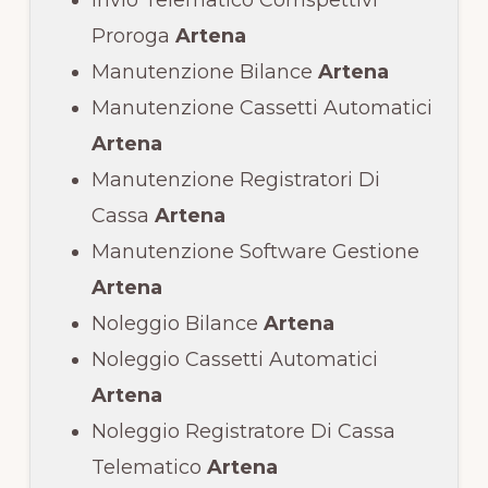
Proroga
Artena
Manutenzione Bilance
Artena
Manutenzione Cassetti Automatici
Artena
Manutenzione Registratori Di
Cassa
Artena
Manutenzione Software Gestione
Artena
Noleggio Bilance
Artena
Noleggio Cassetti Automatici
Artena
Noleggio Registratore Di Cassa
Telematico
Artena