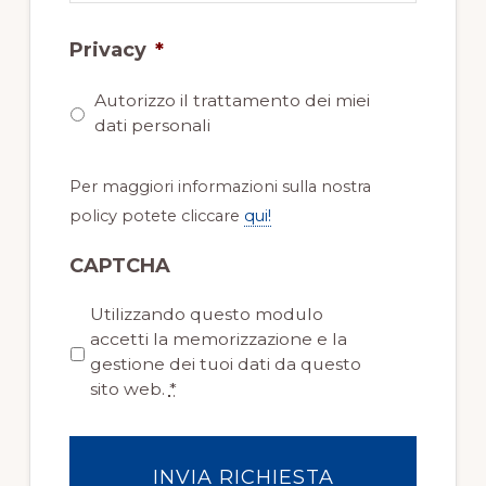
Privacy
*
Autorizzo il trattamento dei miei
dati personali
Per maggiori informazioni sulla nostra
policy potete cliccare
qui!
CAPTCHA
P
Utilizzando questo modulo
r
accetti la memorizzazione e la
i
gestione dei tuoi dati da questo
v
sito web.
*
a
c
y