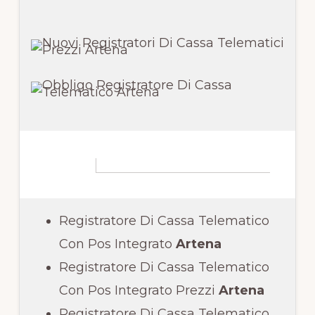
Registratore Di Cassa Telematico
Con Pos Integrato
Artena
Registratore Di Cassa Telematico
Con Pos Integrato Prezzi
Artena
Registratore Di Cassa Telematico