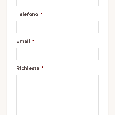
Telefono
*
Email
*
Richiesta
*