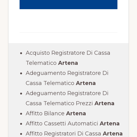
*
Acquisto Registratore Di Cassa
Telematico
Artena
Adeguamento Registratore Di
Cassa Telematico
Artena
Adeguamento Registratore Di
Cassa Telematico Prezzi
Artena
Affitto Bilance
Artena
Affitto Cassetti Automatici
Artena
Affitto Registratori Di Cassa
Artena