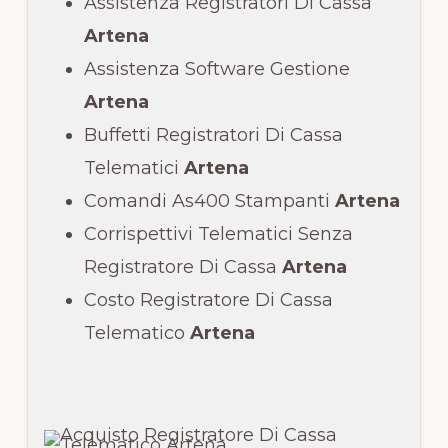
Assistenza Registratori Di Cassa
Artena
Assistenza Software Gestione
Artena
Buffetti Registratori Di Cassa
Telematici
Artena
Comandi As400 Stampanti
Artena
Corrispettivi Telematici Senza
Registratore Di Cassa
Artena
Costo Registratore Di Cassa
Telematico
Artena