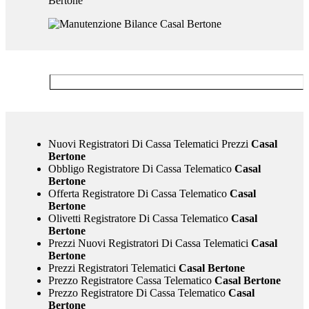
Nuovi Registratori Di Cassa Telematici Prezzi
Casal
Bertone
Obbligo Registratore Di Cassa Telematico
Casal
Bertone
Offerta Registratore Di Cassa Telematico
Casal
Bertone
Olivetti Registratore Di Cassa Telematico
Casal
Bertone
Prezzi Nuovi Registratori Di Cassa Telematici
Casal
Bertone
Prezzi Registratori Telematici
Casal Bertone
Prezzo Registratore Cassa Telematico
Casal Bertone
Prezzo Registratore Di Cassa Telematico
Casal
Bertone