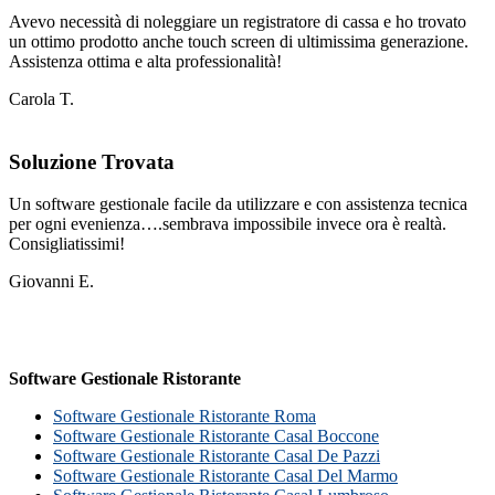
Avevo necessità di noleggiare un registratore di cassa e ho trovato
un ottimo prodotto anche touch screen di ultimissima generazione.
Assistenza ottima e alta professionalità!
Carola T.
Soluzione Trovata
Un software gestionale facile da utilizzare e con assistenza tecnica
per ogni evenienza….sembrava impossibile invece ora è realtà.
Consigliatissimi!
Giovanni E.
Software Gestionale Ristorante
Software Gestionale Ristorante Roma
Software Gestionale Ristorante Casal Boccone
Software Gestionale Ristorante Casal De Pazzi
Software Gestionale Ristorante Casal Del Marmo