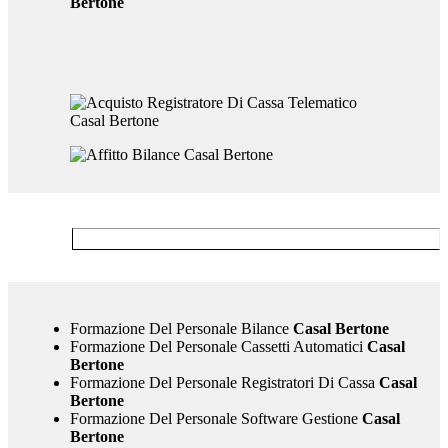
Bertone
Formazione Del Personale Bilance
Casal Bertone
Formazione Del Personale Cassetti Automatici
Casal
Bertone
Formazione Del Personale Registratori Di Cassa
Casal
Bertone
Formazione Del Personale Software Gestione
Casal
Bertone