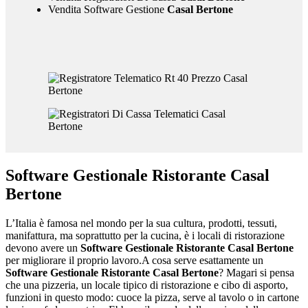
Vendita Software Gestione
Casal Bertone
Software Gestionale Ristorante Casal
Bertone
L’Italia è famosa nel mondo per la sua cultura, prodotti, tessuti,
manifattura, ma soprattutto per la cucina, è i locali di ristorazione
devono avere un
Software Gestionale Ristorante Casal Bertone
per migliorare il proprio lavoro.A cosa serve esattamente un
Software Gestionale Ristorante Casal Bertone
? Magari si pensa
che una pizzeria, un locale tipico di ristorazione e cibo di asporto,
funzioni in questo modo: cuoce la pizza, serve al tavolo o in cartone