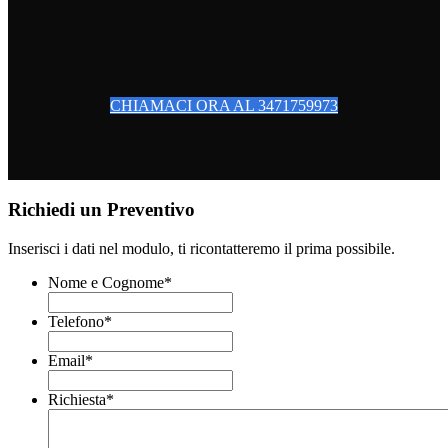
CHIAMACI ORA AL 3471759973
Richiedi un Preventivo
Inserisci i dati nel modulo, ti ricontatteremo il prima possibile.
Nome e Cognome
*
Telefono
*
Email
*
Richiesta
*