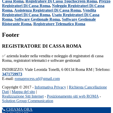
Cassa Roma
,
Registratore Di Cassa Touchscreen Roma
,
Prezzo
Registratori Di Cassa Roma
,
Noleggio Registratori Di Cassa
Roma
,
Assistenza Registratori Di Cassa Roma
,
Vendita
Registratori Di Cassa Roma
,
Usato Registratori Di Cassa
Roma
,
Software Gestionale Roma
,
Software Gestionale
Ristorante Roma
,
Registratore Telematico Roma
Footer
REGISTRATORE DI CASSA ROMA
✅ azienda leader nella vendita e noleggio di registratori di cassa
Roma, registratori telematici e software gestionali
INDIRIZZO: Viale Leonida Tonelli, 6 00134 Roma RM | Telefono:
3471759973
E-mail:
romaprocess.srl@gmail.com
Copyright © 2017 -
Informativa Privacy
|
Richiesta Cancellazione
Dati
|
Mappa del sito
|
Realizzazione Siti Internet
-
Posizionamento siti web ROMA
-
Solution Group Communication
CHIAMA ORA