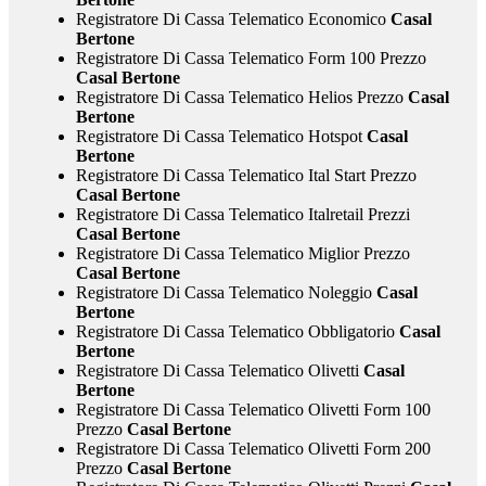
Registratore Di Cassa Telematico Economico
Casal
Bertone
Registratore Di Cassa Telematico Form 100 Prezzo
Casal Bertone
Registratore Di Cassa Telematico Helios Prezzo
Casal
Bertone
Registratore Di Cassa Telematico Hotspot
Casal
Bertone
Registratore Di Cassa Telematico Ital Start Prezzo
Casal Bertone
Registratore Di Cassa Telematico Italretail Prezzi
Casal Bertone
Registratore Di Cassa Telematico Miglior Prezzo
Casal Bertone
Registratore Di Cassa Telematico Noleggio
Casal
Bertone
Registratore Di Cassa Telematico Obbligatorio
Casal
Bertone
Registratore Di Cassa Telematico Olivetti
Casal
Bertone
Registratore Di Cassa Telematico Olivetti Form 100
Prezzo
Casal Bertone
Registratore Di Cassa Telematico Olivetti Form 200
Prezzo
Casal Bertone