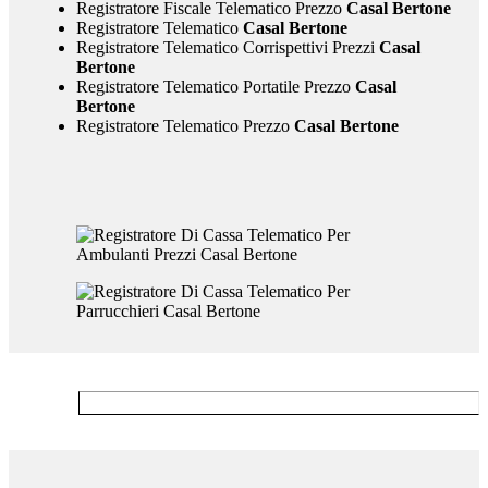
Registratore Fiscale Telematico Prezzo
Casal Bertone
Registratore Telematico
Casal Bertone
Registratore Telematico Corrispettivi Prezzi
Casal
Bertone
Registratore Telematico Portatile Prezzo
Casal
Bertone
Registratore Telematico Prezzo
Casal Bertone