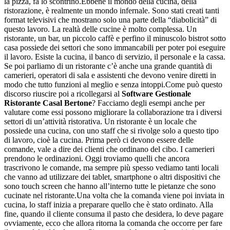
la pizza, fa lo scontrino.Ebbene il mondo della cucina, della
ristorazione, è realmente un mondo infernale. Sono stati creati tanti
format televisivi che mostrano solo una parte della “diabolicità” di
questo lavoro. La realtà delle cucine è molto complessa. Un
ristorante, un bar, un piccolo caffè e perfino il minuscolo bistrot sotto
casa possiede dei settori che sono immancabili per poter poi eseguire
il lavoro. Esiste la cucina, il banco di servizio, il personale e la cassa.
Se poi parliamo di un ristorante c’è anche una grande quantità di
camerieri, operatori di sala e assistenti che devono venire diretti in
modo che tutto funzioni al meglio e senza intoppi.Come può questo
discorso riuscire poi a ricollegarsi al
Software Gestionale
Ristorante Casal Bertone
? Facciamo degli esempi anche per
valutare come essi possono migliorare la collaborazione tra i diversi
settori di un’attività ristorativa. Un ristorante è un locale che
possiede una cucina, con uno staff che si rivolge solo a questo tipo
di lavoro, cioè la cucina. Prima però ci devono essere delle
comande, vale a dire dei clienti che ordinano del cibo. I camerieri
prendono le ordinazioni. Oggi troviamo quelli che ancora
trascrivono le comande, ma sempre più spesso vediamo tanti locali
che vanno ad utilizzare dei tablet, smartphone o altri dispositivi che
sono touch screen che hanno all’interno tutte le pietanze che sono
cucinate nel ristorante.Una volta che la comanda viene poi inviata in
cucina, lo staff inizia a preparare quello che è stato ordinato. Alla
fine, quando il cliente consuma il pasto che desidera, lo deve pagare
ovviamente, ecco che allora ritorna la comanda che occorre per fare