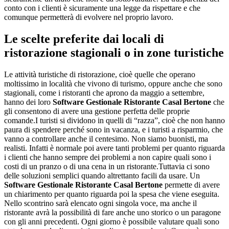
conto con i clienti è sicuramente una legge da rispettare e che
comunque permetterà di evolvere nel proprio lavoro.
Le scelte preferite dai locali di
ristorazione stagionali o in zone turistiche
Le attività turistiche di ristorazione, cioè quelle che operano
moltissimo in località che vivono di turismo, oppure anche che sono
stagionali, come i ristoranti che aprono da maggio a settembre,
hanno dei loro
Software Gestionale Ristorante Casal Bertone
che
gli consentono di avere una gestione perfetta delle proprie
comande.I turisti si dividono in quelli di “razza”, cioè che non hanno
paura di spendere perché sono in vacanza, e i turisti a risparmio, che
vanno a controllare anche il centesimo. Non siamo buonisti, ma
realisti. Infatti è normale poi avere tanti problemi per quanto riguarda
i clienti che hanno sempre dei problemi a non capire quali sono i
costi di un pranzo o di una cena in un ristorante.Tuttavia ci sono
delle soluzioni semplici quando altrettanto facili da usare. Un
Software Gestionale Ristorante Casal Bertone
permette di avere
un chiarimento per quanto riguarda poi la spesa che viene eseguita.
Nello scontrino sarà elencato ogni singola voce, ma anche il
ristorante avrà la possibilità di fare anche uno storico o un paragone
con gli anni precedenti. Ogni giorno è possibile valutare quali sono