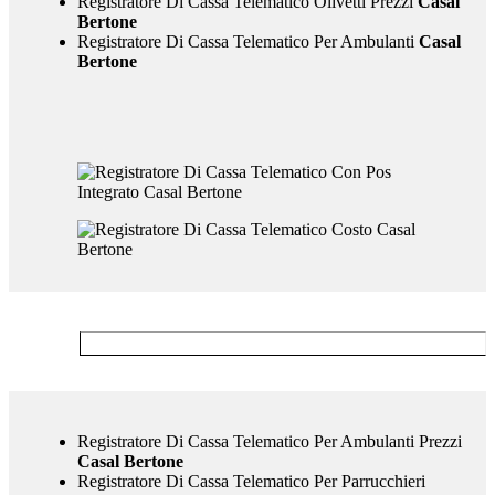
Registratore Di Cassa Telematico Olivetti Prezzi
Casal
Bertone
Registratore Di Cassa Telematico Per Ambulanti
Casal
Bertone
Registratore Di Cassa Telematico Per Ambulanti Prezzi
Casal Bertone
Registratore Di Cassa Telematico Per Parrucchieri