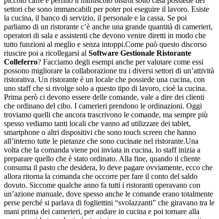
piccolo caffè e perfino il minuscolo bistrot sotto casa possiede dei
settori che sono immancabili per poter poi eseguire il lavoro. Esiste
la cucina, il banco di servizio, il personale e la cassa. Se poi
parliamo di un ristorante c’è anche una grande quantità di camerieri,
operatori di sala e assistenti che devono venire diretti in modo che
tutto funzioni al meglio e senza intoppi.Come può questo discorso
riuscire poi a ricollegarsi al
Software Gestionale Ristorante
Colleferro
? Facciamo degli esempi anche per valutare come essi
possono migliorare la collaborazione tra i diversi settori di un’attività
ristorativa. Un ristorante è un locale che possiede una cucina, con
uno staff che si rivolge solo a questo tipo di lavoro, cioè la cucina.
Prima però ci devono essere delle comande, vale a dire dei clienti
che ordinano del cibo. I camerieri prendono le ordinazioni. Oggi
troviamo quelli che ancora trascrivono le comande, ma sempre più
spesso vediamo tanti locali che vanno ad utilizzare dei tablet,
smartphone o altri dispositivi che sono touch screen che hanno
all’interno tutte le pietanze che sono cucinate nel ristorante.Una
volta che la comanda viene poi inviata in cucina, lo staff inizia a
preparare quello che è stato ordinato. Alla fine, quando il cliente
consuma il pasto che desidera, lo deve pagare ovviamente, ecco che
allora ritorna la comanda che occorre per fare il conto del saldo
dovuto. Siccome qualche anno fa tutti i ristoranti operavano con
un’azione manuale, dove spesso anche le comande erano totalmente
perse perché si parlava di fogliettini “svolazzanti” che giravano tra le
mani prima dei camerieri, per andare in cucina e poi tornare alla