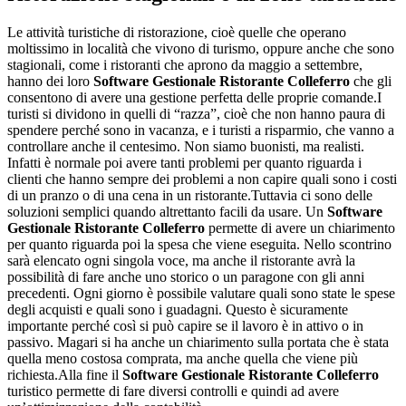
Le attività turistiche di ristorazione, cioè quelle che operano
moltissimo in località che vivono di turismo, oppure anche che sono
stagionali, come i ristoranti che aprono da maggio a settembre,
hanno dei loro
Software Gestionale Ristorante Colleferro
che gli
consentono di avere una gestione perfetta delle proprie comande.I
turisti si dividono in quelli di “razza”, cioè che non hanno paura di
spendere perché sono in vacanza, e i turisti a risparmio, che vanno a
controllare anche il centesimo. Non siamo buonisti, ma realisti.
Infatti è normale poi avere tanti problemi per quanto riguarda i
clienti che hanno sempre dei problemi a non capire quali sono i costi
di un pranzo o di una cena in un ristorante.Tuttavia ci sono delle
soluzioni semplici quando altrettanto facili da usare. Un
Software
Gestionale Ristorante Colleferro
permette di avere un chiarimento
per quanto riguarda poi la spesa che viene eseguita. Nello scontrino
sarà elencato ogni singola voce, ma anche il ristorante avrà la
possibilità di fare anche uno storico o un paragone con gli anni
precedenti. Ogni giorno è possibile valutare quali sono state le spese
degli acquisti e quali sono i guadagni. Questo è sicuramente
importante perché così si può capire se il lavoro è in attivo o in
passivo. Magari si ha anche un chiarimento sulla portata che è stata
quella meno costosa comprata, ma anche quella che viene più
richiesta.Alla fine il
Software Gestionale Ristorante Colleferro
turistico permette di fare diversi controlli e quindi ad avere