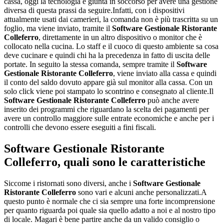
cassa, oggi la tecnologia è giunta in soccorso per avere una gestione
diversa di questa prassi da seguire.Infatti, con i dispositivi
attualmente usati dai camerieri, la comanda non è più trascritta su un
foglio, ma viene inviato, tramite il
Software Gestionale Ristorante
Colleferro
, direttamente in un altro dispositivo o monitor che è
collocato nella cucina. Lo staff e il cuoco di questo ambiente sa cosa
deve cucinare e quindi chi ha la precedenza in fatto di uscita delle
portate. In seguito la stessa comanda, sempre tramite il
Software
Gestionale Ristorante Colleferro
, viene inviato alla cassa e quindi
il conto del saldo dovuto appare già sul monitor alla cassa. Con un
solo click viene poi stampato lo scontrino e consegnato al cliente.Il
Software Gestionale Ristorante Colleferro
può anche avere
inserito dei programmi che riguardano la scelta dei pagamenti per
avere un controllo maggiore sulle entrate economiche e anche per i
controlli che devono essere eseguiti a fini fiscali.
Software Gestionale Ristorante
Colleferro
, quali sono le caratteristiche
Siccome i ristornati sono diversi, anche i
Software Gestionale
Ristorante Colleferro
sono vari e alcuni anche personalizzati.A
questo punto è normale che ci sia sempre una forte incomprensione
per quanto riguarda poi quale sia quello adatto a noi e al nostro tipo
di locale. Magari è bene partire anche da un valido consiglio o