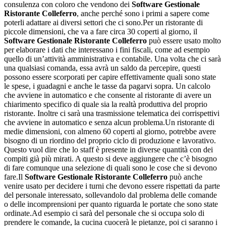
consulenza con coloro che vendono dei
Software Gestionale
Ristorante Colleferro
, anche perché sono i primi a sapere come
poterli adattare ai diversi settori che ci sono.Per un ristorante di
piccole dimensioni, che va a fare circa 30 coperti al giorno, il
Software Gestionale Ristorante Colleferro
può essere usato molto
per elaborare i dati che interessano i fini fiscali, come ad esempio
quello di un’attività amministrativa e contabile. Una volta che ci sarà
una qualsiasi comanda, essa avrà un saldo da percepire, questi
possono essere scorporati per capire effettivamente quali sono state
le spese, i guadagni e anche le tasse da pagarvi sopra. Un calcolo
che avviene in automatico e che consente al ristorante di avere un
chiarimento specifico di quale sia la realtà produttiva del proprio
ristorante. Inoltre ci sarà una trasmissione telematica dei corrispettivi
che avviene in automatico e senza alcun problema.Un ristorante di
medie dimensioni, con almeno 60 coperti al giorno, potrebbe avere
bisogno di un riordino del proprio ciclo di produzione e lavorativo.
Questo vuol dire che lo staff è presente in diverse quantità con dei
compiti già più mirati. A questo si deve aggiungere che c’è bisogno
di fare comunque una selezione di quali sono le cose che si devono
fare.Il
Software Gestionale Ristorante Colleferro
può anche
venire usato per decidere i turni che devono essere rispettati da parte
del personale interessato, sollevandolo dal problema delle comande
o delle incomprensioni per quanto riguarda le portate che sono state
ordinate.Ad esempio ci sarà del personale che si occupa solo di
prendere le comande, la cucina cuocerà le pietanze, poi ci saranno i