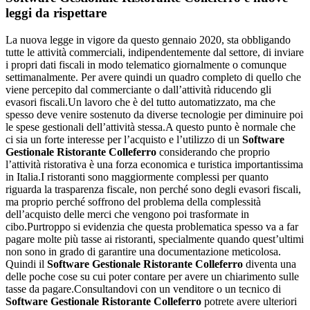
leggi da rispettare
La nuova legge in vigore da questo gennaio 2020, sta obbligando
tutte le attività commerciali, indipendentemente dal settore, di inviare
i propri dati fiscali in modo telematico giornalmente o comunque
settimanalmente. Per avere quindi un quadro completo di quello che
viene percepito dal commerciante o dall’attività riducendo gli
evasori fiscali.Un lavoro che è del tutto automatizzato, ma che
spesso deve venire sostenuto da diverse tecnologie per diminuire poi
le spese gestionali dell’attività stessa.A questo punto è normale che
ci sia un forte interesse per l’acquisto e l’utilizzo di un
Software
Gestionale Ristorante Colleferro
considerando che proprio
l’attività ristorativa è una forza economica e turistica importantissima
in Italia.I ristoranti sono maggiormente complessi per quanto
riguarda la trasparenza fiscale, non perché sono degli evasori fiscali,
ma proprio perché soffrono del problema della complessità
dell’acquisto delle merci che vengono poi trasformate in
cibo.Purtroppo si evidenzia che questa problematica spesso va a far
pagare molte più tasse ai ristoranti, specialmente quando quest’ultimi
non sono in grado di garantire una documentazione meticolosa.
Quindi il
Software Gestionale Ristorante Colleferro
diventa una
delle poche cose su cui poter contare per avere un chiarimento sulle
tasse da pagare.Consultandovi con un venditore o un tecnico di
Software Gestionale Ristorante Colleferro
potrete avere ulteriori