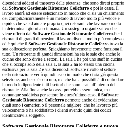
dipendenti addetti al trasporto delle pietanze, che sono diretti proprio
dal
Software Gestionale Ristorante Colleferro
e poi la cassa. Il
lavoro andrà ad essere selezionato in modo che ci sia un chiarimento
dei compiti.Sicuramente è un metodo di lavoro molto più veloce e
rapido, che va ad aiutare proprio quei ristoranti che lavorano molto
in determinati giorni a settimana. Un sostegno organizzativo che
viene offerto dal
Software Gestionale Ristorante Colleferro
.Per i
ristoranti di grandi dimensioni il lavoro diventa molto più complesso
ed è qui che il
Software Gestionale Ristorante Colleferro
trova la
sua collocazione perfetta. Spieghiamo brevemente come funziona il
tutto. Un ristorante di grandi dimensioni ha sia le sale che anche le
cucine che sono divise a settori. La sala 1 ha poi uno staff in cucina
che si occupa solo della sala 1, la sala 2 ha lo stesso una cucina
esclusiva per la sala 2 e via dicendo.Il software rivolto al settore
della ristorazione verrà quindi usato in modo che ci sia già questa
selezione, anche se è solo uno, ma che ha la possibilità di controllare
in modo indipendente tutti i settori che sono usati all’interno del
ristorante. Alla fine anche la cassa potrebbe essere unica, ma
comunque suddivisa per settore.In quest’ultimo caso, il
Software
Gestionale Ristorante Colleferro
permette anche di evidenziare
quali sono i camerieri o il personale migliore, che ha lavorato più
velocemente o ha soddisfatto i clienti avendo quini dei codici
identificativi a soggetto.
Software Gestionale Ristorante Colleferro
e nuove