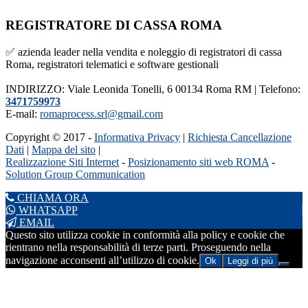
REGISTRATORE DI CASSA ROMA
✅ azienda leader nella vendita e noleggio di registratori di cassa
Roma, registratori telematici e software gestionali
INDIRIZZO: Viale Leonida Tonelli, 6 00134 Roma RM | Telefono:
3471759973
E-mail:
romaprocess.srl@gmail.com
Copyright © 2017 -
Informativa Privacy
|
Richiesta Cancellazione
Dati
|
Mappa del sito
|
Realizzazione Siti Internet
-
Posizionamento siti web ROMA
-
Solution Group Communication
CHIAMA ORA
WHATSAPP
EMAIL
Questo sito utilizza cookie in conformità alla policy e cookie che
rientrano nella responsabilità di terze parti. Proseguendo nella
navigazione acconsenti all’utilizzo di cookie.
Ok
Leggi di più