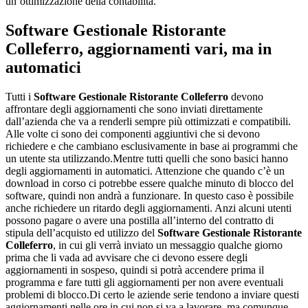
un’ottimizzazione della contabilità.
Software Gestionale Ristorante
Colleferro
, aggiornamenti vari, ma in
automatici
Tutti i
Software Gestionale Ristorante Colleferro
devono
affrontare degli aggiornamenti che sono inviati direttamente
dall’azienda che va a renderli sempre più ottimizzati e compatibili.
Alle volte ci sono dei componenti aggiuntivi che si devono
richiedere e che cambiano esclusivamente in base ai programmi che
un utente sta utilizzando.Mentre tutti quelli che sono basici hanno
degli aggiornamenti in automatici. Attenzione che quando c’è un
download in corso ci potrebbe essere qualche minuto di blocco del
software, quindi non andrà a funzionare. In questo caso è possibile
anche richiedere un ritardo degli aggiornamenti. Anzi alcuni utenti
possono pagare o avere una postilla all’interno del contratto di
stipula dell’acquisto ed utilizzo del
Software Gestionale Ristorante
Colleferro
, in cui gli verrà inviato un messaggio qualche giorno
prima che li vada ad avvisare che ci devono essere degli
aggiornamenti in sospeso, quindi si potrà accendere prima il
programma e fare tutti gli aggiornamenti per non avere eventuali
problemi di blocco.Di certo le aziende serie tendono a inviare questi
aggiornamenti nelle ore in cui non si va a lavorare, ma comunque