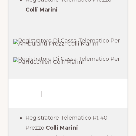
Colli Marini
Registratore Telematico Rt 40
Prezzo
Colli Marini