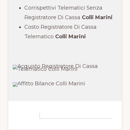
Corrispettivi Telematici Senza
Registratore Di Cassa
Colli Marini
Costo Registratore Di Cassa
Telematico
Colli Marini