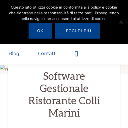
Passa
Passa
Questo sito utilizza cookie in conformità alla policy e cookie
che rientrano nella responsabilità di terze parti. Proseguendo
alla
al
nella navigazione acconsenti all’utilizzo di cookie.
REGISTRATORE
navigazione
contenuto
✅
DI
Home
REGISTRATORE DI CASSA ROMA
OK
LEGGI DI PIÙ
primaria
principale
CASSA
azienda
ROMA
leader
nella
Show
Blog
Contatti
Search
vendita
e
Software
noleggio
Gestionale
di
Ristorante Colli
registratori
di
Marini
cassa
Roma,