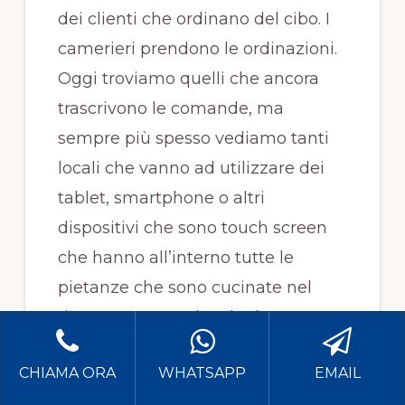
dei clienti che ordinano del cibo. I
camerieri prendono le ordinazioni.
Oggi troviamo quelli che ancora
trascrivono le comande, ma
sempre più spesso vediamo tanti
locali che vanno ad utilizzare dei
tablet, smartphone o altri
dispositivi che sono touch screen
che hanno all’interno tutte le
pietanze che sono cucinate nel
ristorante.Una volta che la
comanda viene poi inviata in
CHIAMA ORA
WHATSAPP
EMAIL
cucina, lo staff inizia a preparare