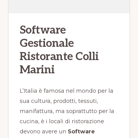
Software
Gestionale
Ristorante Colli
Marini
L’Italia è famosa nel mondo per la
sua cultura, prodotti, tessuti,
manifattura, ma soprattutto per la
cucina, è i locali di ristorazione
devono avere un
Software