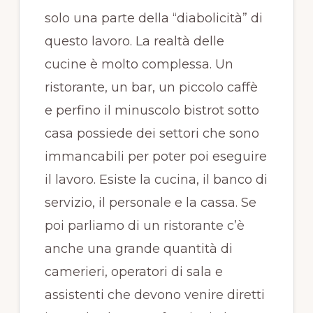
solo una parte della “diabolicità” di
questo lavoro. La realtà delle
cucine è molto complessa. Un
ristorante, un bar, un piccolo caffè
e perfino il minuscolo bistrot sotto
casa possiede dei settori che sono
immancabili per poter poi eseguire
il lavoro. Esiste la cucina, il banco di
servizio, il personale e la cassa. Se
poi parliamo di un ristorante c’è
anche una grande quantità di
camerieri, operatori di sala e
assistenti che devono venire diretti