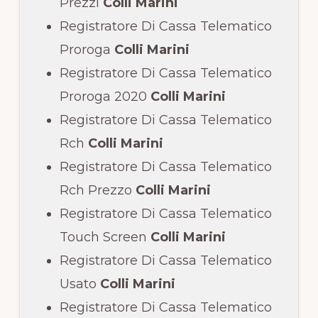
Prezzi
Colli Marini
Registratore Di Cassa Telematico
Proroga
Colli Marini
Registratore Di Cassa Telematico
Proroga 2020
Colli Marini
Registratore Di Cassa Telematico
Rch
Colli Marini
Registratore Di Cassa Telematico
Rch Prezzo
Colli Marini
Registratore Di Cassa Telematico
Touch Screen
Colli Marini
Registratore Di Cassa Telematico
Usato
Colli Marini
Registratore Di Cassa Telematico