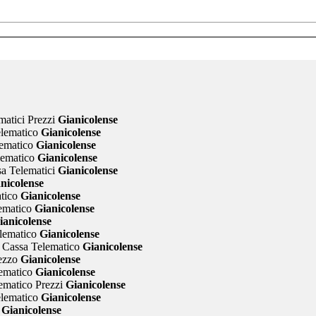
matici Prezzi
Gianicolense
elematico
Gianicolense
lematico
Gianicolense
lematico
Gianicolense
sa Telematici
Gianicolense
nicolense
tico
Gianicolense
ematico
Gianicolense
anicolense
lematico
Gianicolense
 Cassa Telematico
Gianicolense
ezzo
Gianicolense
lematico
Gianicolense
ematico Prezzi
Gianicolense
elematico
Gianicolense
Gianicolense