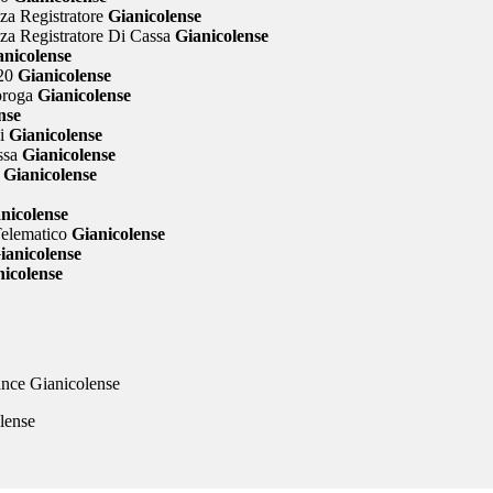
nza Registratore
Gianicolense
nza Registratore Di Cassa
Gianicolense
nicolense
20
Gianicolense
oroga
Gianicolense
nse
i
Gianicolense
ssa
Gianicolense
Gianicolense
nicolense
Telematico
Gianicolense
anicolense
icolense