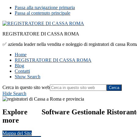
Passa alla navigazione primaria
Passa al contenuto principale
REGISTRATORE DI CASSA ROMA
✅ azienda leader nella vendita e noleggio di registratori di cassa Roma,
Home
REGISTRATORE DI CASSA ROMA
Blog
Contatti
Show Search
Cerca in questo sito web
Hide Search
Explore
Software Gestionale Ristorant
more
Mappa del Sito