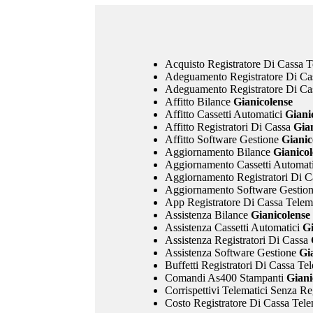
Acquisto Registratore Di Cassa T
Adeguamento Registratore Di Ca
Adeguamento Registratore Di Cas
Affitto Bilance
Gianicolense
Affitto Cassetti Automatici
Giani
Affitto Registratori Di Cassa
Gian
Affitto Software Gestione
Gianic
Aggiornamento Bilance
Gianicol
Aggiornamento Cassetti Automati
Aggiornamento Registratori Di C
Aggiornamento Software Gestio
App Registratore Di Cassa Telem
Assistenza Bilance
Gianicolense
Assistenza Cassetti Automatici
Gi
Assistenza Registratori Di Cassa
Assistenza Software Gestione
Gia
Buffetti Registratori Di Cassa Tel
Comandi As400 Stampanti
Giani
Corrispettivi Telematici Senza Re
Costo Registratore Di Cassa Tele