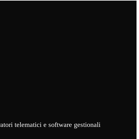
atori telematici e software gestionali