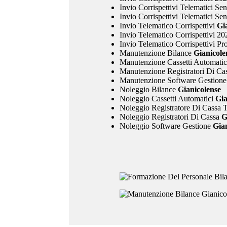
Invio Corrispettivi Telematici Se
Invio Corrispettivi Telematici Se
Invio Telematico Corrispettivi
Gia
Invio Telematico Corrispettivi 20
Invio Telematico Corrispettivi Pr
Manutenzione Bilance
Gianicole
Manutenzione Cassetti Automatic
Manutenzione Registratori Di Ca
Manutenzione Software Gestione
Noleggio Bilance
Gianicolense
Noleggio Cassetti Automatici
Gia
Noleggio Registratore Di Cassa 
Noleggio Registratori Di Cassa
Gi
Noleggio Software Gestione
Gian