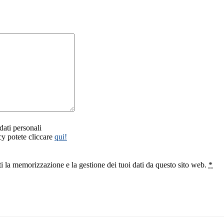
dati personali
cy potete cliccare
qui!
i la memorizzazione e la gestione dei tuoi dati da questo sito web.
*