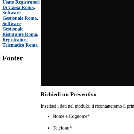
Usato Registratori
Di Cassa Roma
,
Software
Gestionale Roma
,
Software
Gestionale
Ristorante Roma
,
Registratore
Telematico Roma
Footer
Richiedi un Preventivo
Inserisci i dati nel modulo, ti ricontatteremo il pri
Nome e Cognome
*
Telefono
*