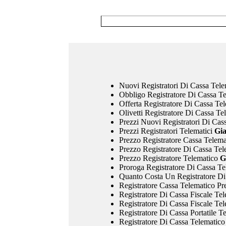
Nuovi Registratori Di Cassa Tele
Obbligo Registratore Di Cassa T
Offerta Registratore Di Cassa Te
Olivetti Registratore Di Cassa Te
Prezzi Nuovi Registratori Di Cas
Prezzi Registratori Telematici
Gia
Prezzo Registratore Cassa Telema
Prezzo Registratore Di Cassa Tel
Prezzo Registratore Telematico
Gi
Proroga Registratore Di Cassa Te
Quanto Costa Un Registratore Di
Registratore Cassa Telematico Pr
Registratore Di Cassa Fiscale Te
Registratore Di Cassa Fiscale Tel
Registratore Di Cassa Portatile T
Registratore Di Cassa Telematico