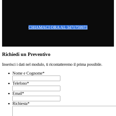
CHIAMACI ORA AL 3471759973
Richiedi un Preventivo
Inserisci i dati nel modulo, ti ricontatteremo il prima possibile.
Nome e Cognome
*
Telefono
*
Email
*
Richiesta
*