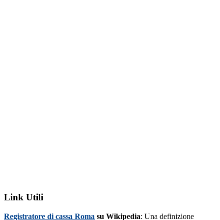
Link Utili
Registratore di cassa Roma
su Wikipedia
: Una definizione