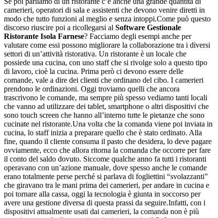
Se poi parliamo di un ristorante c’è anche una grande quantità di
camerieri, operatori di sala e assistenti che devono venire diretti in
modo che tutto funzioni al meglio e senza intoppi.Come può questo
discorso riuscire poi a ricollegarsi al
Software Gestionale
Ristorante Isola Farnese
? Facciamo degli esempi anche per
valutare come essi possono migliorare la collaborazione tra i diversi
settori di un’attività ristorativa. Un ristorante è un locale che
possiede una cucina, con uno staff che si rivolge solo a questo tipo
di lavoro, cioè la cucina. Prima però ci devono essere delle
comande, vale a dire dei clienti che ordinano del cibo. I camerieri
prendono le ordinazioni. Oggi troviamo quelli che ancora
trascrivono le comande, ma sempre più spesso vediamo tanti locali
che vanno ad utilizzare dei tablet, smartphone o altri dispositivi che
sono touch screen che hanno all’interno tutte le pietanze che sono
cucinate nel ristorante.Una volta che la comanda viene poi inviata in
cucina, lo staff inizia a preparare quello che è stato ordinato. Alla
fine, quando il cliente consuma il pasto che desidera, lo deve pagare
ovviamente, ecco che allora ritorna la comanda che occorre per fare
il conto del saldo dovuto. Siccome qualche anno fa tutti i ristoranti
operavano con un’azione manuale, dove spesso anche le comande
erano totalmente perse perché si parlava di fogliettini “svolazzanti”
che giravano tra le mani prima dei camerieri, per andare in cucina e
poi tornare alla cassa, oggi la tecnologia è giunta in soccorso per
avere una gestione diversa di questa prassi da seguire.Infatti, con i
dispositivi attualmente usati dai camerieri, la comanda non è più