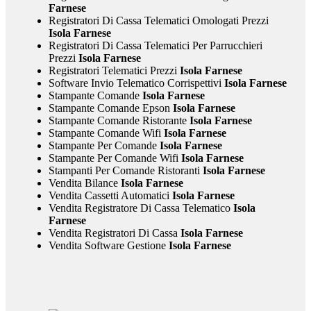
Farnese
Registratori Di Cassa Telematici Omologati Prezzi
Isola Farnese
Registratori Di Cassa Telematici Per Parrucchieri
Prezzi
Isola Farnese
Registratori Telematici Prezzi
Isola Farnese
Software Invio Telematico Corrispettivi
Isola Farnese
Stampante Comande
Isola Farnese
Stampante Comande Epson
Isola Farnese
Stampante Comande Ristorante
Isola Farnese
Stampante Comande Wifi
Isola Farnese
Stampante Per Comande
Isola Farnese
Stampante Per Comande Wifi
Isola Farnese
Stampanti Per Comande Ristoranti
Isola Farnese
Vendita Bilance
Isola Farnese
Vendita Cassetti Automatici
Isola Farnese
Vendita Registratore Di Cassa Telematico
Isola
Farnese
Vendita Registratori Di Cassa
Isola Farnese
Vendita Software Gestione
Isola Farnese