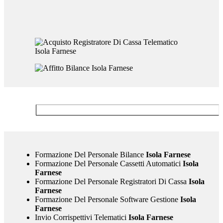
Formazione Del Personale Bilance
Isola Farnese
Formazione Del Personale Cassetti Automatici
Isola
Farnese
Formazione Del Personale Registratori Di Cassa
Isola
Farnese
Formazione Del Personale Software Gestione
Isola
Farnese
Invio Corrispettivi Telematici
Isola Farnese