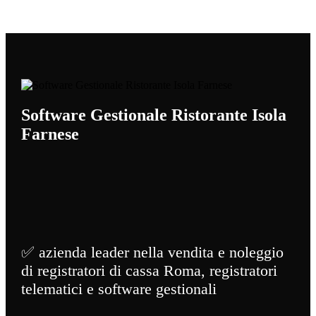
Software Gestionale Ristorante Isola
Farnese
✅ azienda leader nella vendita e noleggio
di registratori di cassa Roma, registratori
telematici e software gestionali