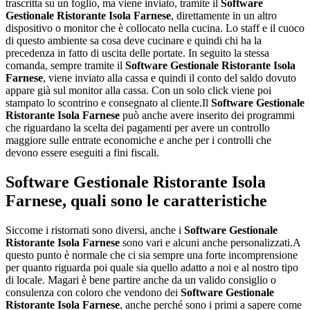
trascritta su un foglio, ma viene inviato, tramite il
Software
Gestionale Ristorante Isola Farnese
, direttamente in un altro
dispositivo o monitor che è collocato nella cucina. Lo staff e il cuoco
di questo ambiente sa cosa deve cucinare e quindi chi ha la
precedenza in fatto di uscita delle portate. In seguito la stessa
comanda, sempre tramite il
Software Gestionale Ristorante Isola
Farnese
, viene inviato alla cassa e quindi il conto del saldo dovuto
appare già sul monitor alla cassa. Con un solo click viene poi
stampato lo scontrino e consegnato al cliente.Il
Software Gestionale
Ristorante Isola Farnese
può anche avere inserito dei programmi
che riguardano la scelta dei pagamenti per avere un controllo
maggiore sulle entrate economiche e anche per i controlli che
devono essere eseguiti a fini fiscali.
Software Gestionale Ristorante Isola
Farnese
, quali sono le caratteristiche
Siccome i ristornati sono diversi, anche i
Software Gestionale
Ristorante Isola Farnese
sono vari e alcuni anche personalizzati.A
questo punto è normale che ci sia sempre una forte incomprensione
per quanto riguarda poi quale sia quello adatto a noi e al nostro tipo
di locale. Magari è bene partire anche da un valido consiglio o
consulenza con coloro che vendono dei
Software Gestionale
Ristorante Isola Farnese
, anche perché sono i primi a sapere come