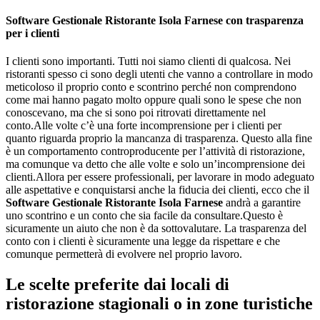
Software Gestionale Ristorante Isola Farnese
con trasparenza
per i clienti
I clienti sono importanti. Tutti noi siamo clienti di qualcosa. Nei
ristoranti spesso ci sono degli utenti che vanno a controllare in modo
meticoloso il proprio conto e scontrino perché non comprendono
come mai hanno pagato molto oppure quali sono le spese che non
conoscevano, ma che si sono poi ritrovati direttamente nel
conto.Alle volte c’è una forte incomprensione per i clienti per
quanto riguarda proprio la mancanza di trasparenza. Questo alla fine
è un comportamento controproducente per l’attività di ristorazione,
ma comunque va detto che alle volte e solo un’incomprensione dei
clienti.Allora per essere professionali, per lavorare in modo adeguato
alle aspettative e conquistarsi anche la fiducia dei clienti, ecco che il
Software Gestionale Ristorante Isola Farnese
andrà a garantire
uno scontrino e un conto che sia facile da consultare.Questo è
sicuramente un aiuto che non è da sottovalutare. La trasparenza del
conto con i clienti è sicuramente una legge da rispettare e che
comunque permetterà di evolvere nel proprio lavoro.
Le scelte preferite dai locali di
ristorazione stagionali o in zone turistiche