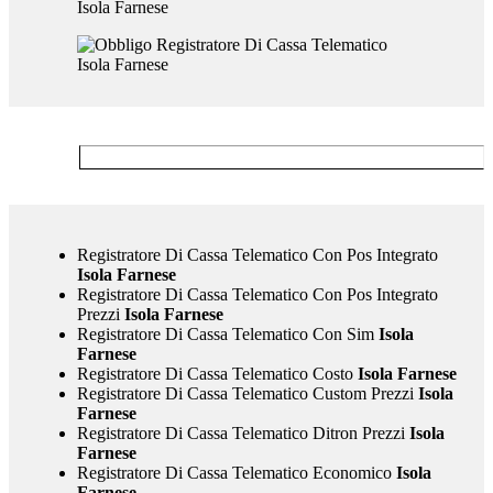
Registratore Di Cassa Telematico Con Pos Integrato
Isola Farnese
Registratore Di Cassa Telematico Con Pos Integrato
Prezzi
Isola Farnese
Registratore Di Cassa Telematico Con Sim
Isola
Farnese
Registratore Di Cassa Telematico Costo
Isola Farnese
Registratore Di Cassa Telematico Custom Prezzi
Isola
Farnese
Registratore Di Cassa Telematico Ditron Prezzi
Isola
Farnese
Registratore Di Cassa Telematico Economico
Isola
Farnese