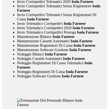
Invio Corrispettivi Telematici 2020
Isola Farnese
Invio Corrispettivi Telematici Senza Registratore
Isola
Farnese
Invio Corrispettivi Telematici Senza Registratore Di
Cassa
Isola Farnese
Invio Telematico Corrispettivi
Isola Farnese
Invio Telematico Corrispettivi 2020
Isola Farnese
Invio Telematico Corrispettivi Proroga
Isola Farnese
Manutenzione Bilance
Isola Farnese
Manutenzione Cassetti Automatici
Isola Farnese
Manutenzione Registratori Di Cassa
Isola Farnese
Manutenzione Software Gestione
Isola Farnese
Noleggio Bilance
Isola Farnese
Noleggio Cassetti Automatici
Isola Farnese
Noleggio Registratore Di Cassa Telematico
Isola
Farnese
Noleggio Registratori Di Cassa
Isola Farnese
Noleggio Software Gestione
Isola Farnese