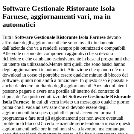
Software Gestionale Ristorante Isola
Farnese
, aggiornamenti vari, ma in
automatici
Tutti i
Software Gestionale Ristorante Isola Farnese
devono
affrontare degli aggiornamenti che sono inviati direttamente
dall’azienda che va a renderli sempre più ottimizzati e compatibili.
Alle volte ci sono dei componenti aggiuntivi che si devono
richiedere e che cambiano esclusivamente in base ai programmi che
un utente sta utilizzando.Mentre tutti quelli che sono basici hanno
degli aggiornamenti in automatici. Attenzione che quando c’è un
download in corso ci potrebbe essere qualche minuto di blocco del
software, quindi non andrà a funzionare. In questo caso è possibile
anche richiedere un ritardo degli aggiornamenti. Anzi alcuni utenti
possono pagare o avere una postilla all’interno del contratto di
stipula dell’acquisto ed utilizzo del
Software Gestionale Ristorante
Isola Farnese
, in cui gli verrà inviato un messaggio qualche giorno
prima che li vada ad avvisare che ci devono essere degli
aggiornamenti in sospeso, quindi si potrà accendere prima il
programma e fare tutti gli aggiornamenti per non avere eventuali
problemi di blocco.Di certo le aziende serie tendono a inviare questi
aggiornamenti nelle ore in cui non si va a lavorare, ma comunque