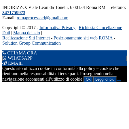
INDIRIZZO: Viale Leonida Tonelli, 6 00134 Roma RM | Telefono:
3471759973
E-mail:
romaprocess.srl@gmail.com
Copyright © 2017 -
Informativa Privacy
|
Richiesta Cancellazione
Dati
|
Mappa del sito
|
Realizzazione Siti Internet
-
Posizionamento siti web ROMA
-
Solution Group Communication
CHIAMA ORA
WHATSAPP
EMAIL
Questo sito utilizza cookie in conformità alla policy e cookie che
rientrano nella responsabilità di terze parti. Proseguendo nella
navigazione acconsenti all’utilizzo di cookie.
Ok
Leggi di più