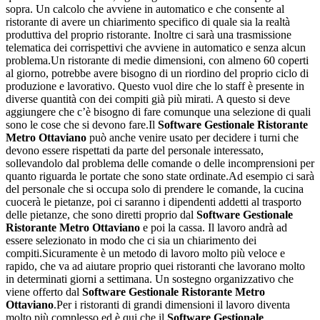
sopra. Un calcolo che avviene in automatico e che consente al
ristorante di avere un chiarimento specifico di quale sia la realtà
produttiva del proprio ristorante. Inoltre ci sarà una trasmissione
telematica dei corrispettivi che avviene in automatico e senza alcun
problema.Un ristorante di medie dimensioni, con almeno 60 coperti
al giorno, potrebbe avere bisogno di un riordino del proprio ciclo di
produzione e lavorativo. Questo vuol dire che lo staff è presente in
diverse quantità con dei compiti già più mirati. A questo si deve
aggiungere che c’è bisogno di fare comunque una selezione di quali
sono le cose che si devono fare.Il
Software Gestionale Ristorante
Metro Ottaviano
può anche venire usato per decidere i turni che
devono essere rispettati da parte del personale interessato,
sollevandolo dal problema delle comande o delle incomprensioni per
quanto riguarda le portate che sono state ordinate.Ad esempio ci sarà
del personale che si occupa solo di prendere le comande, la cucina
cuocerà le pietanze, poi ci saranno i dipendenti addetti al trasporto
delle pietanze, che sono diretti proprio dal
Software Gestionale
Ristorante Metro Ottaviano
e poi la cassa. Il lavoro andrà ad
essere selezionato in modo che ci sia un chiarimento dei
compiti.Sicuramente è un metodo di lavoro molto più veloce e
rapido, che va ad aiutare proprio quei ristoranti che lavorano molto
in determinati giorni a settimana. Un sostegno organizzativo che
viene offerto dal
Software Gestionale Ristorante Metro
Ottaviano
.Per i ristoranti di grandi dimensioni il lavoro diventa
molto più complesso ed è qui che il
Software Gestionale