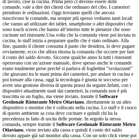
di lavoro, cioè la cucina. Prima però ci devono essere delle
comande, vale a dire dei clienti che ordinano del cibo. I camerieri
prendono le ordinazioni. Oggi troviamo quelli che ancora
trascrivono le comande, ma sempre più spesso vediamo tanti locali
che vanno ad utilizzare dei tablet, smartphone o altri dispositivi che
sono touch screen che hanno all’interno tutte le pietanze che sono
cucinate nel ristorante.Una volta che la comanda viene poi inviata in
cucina, lo staff inizia a preparare quello che è stato ordinato. Alla
fine, quando il cliente consuma il pasto che desidera, lo deve pagare
ovviamente, ecco che allora ritorna la comanda che occorre per fare
il conto del saldo dovuto. Siccome qualche anno fa tutti i ristoranti
operavano con un’azione manuale, dove spesso anche le comande
erano totalmente perse perché si parlava di fogliettini “svolazzanti”
che giravano tra le mani prima dei camerieri, per andare in cucina e
poi tornare alla cassa, oggi la tecnologia è giunta in soccorso per
avere una gestione diversa di questa prassi da seguire.Infatti, con i
dispositivi attualmente usati dai camerieri, la comanda non è più
trascritta su un foglio, ma viene inviato, tramite il
Software
Gestionale Ristorante Metro Ottaviano
, direttamente in un altro
dispositivo o monitor che è collocato nella cucina. Lo staff e il cuoco
di questo ambiente sa cosa deve cucinare e quindi chi ha la
precedenza in fatto di uscita delle portate. In seguito la stessa
comanda, sempre tramite il
Software Gestionale Ristorante Metro
Ottaviano
, viene inviato alla cassa e quindi il conto del saldo
dovuto appare già sul monitor alla cassa. Con un solo click viene poi