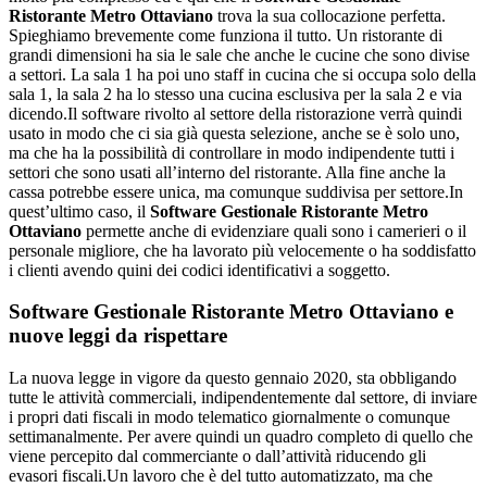
Ristorante Metro Ottaviano
trova la sua collocazione perfetta.
Spieghiamo brevemente come funziona il tutto. Un ristorante di
grandi dimensioni ha sia le sale che anche le cucine che sono divise
a settori. La sala 1 ha poi uno staff in cucina che si occupa solo della
sala 1, la sala 2 ha lo stesso una cucina esclusiva per la sala 2 e via
dicendo.Il software rivolto al settore della ristorazione verrà quindi
usato in modo che ci sia già questa selezione, anche se è solo uno,
ma che ha la possibilità di controllare in modo indipendente tutti i
settori che sono usati all’interno del ristorante. Alla fine anche la
cassa potrebbe essere unica, ma comunque suddivisa per settore.In
quest’ultimo caso, il
Software Gestionale Ristorante Metro
Ottaviano
permette anche di evidenziare quali sono i camerieri o il
personale migliore, che ha lavorato più velocemente o ha soddisfatto
i clienti avendo quini dei codici identificativi a soggetto.
Software Gestionale Ristorante Metro Ottaviano
e
nuove leggi da rispettare
La nuova legge in vigore da questo gennaio 2020, sta obbligando
tutte le attività commerciali, indipendentemente dal settore, di inviare
i propri dati fiscali in modo telematico giornalmente o comunque
settimanalmente. Per avere quindi un quadro completo di quello che
viene percepito dal commerciante o dall’attività riducendo gli
evasori fiscali.Un lavoro che è del tutto automatizzato, ma che