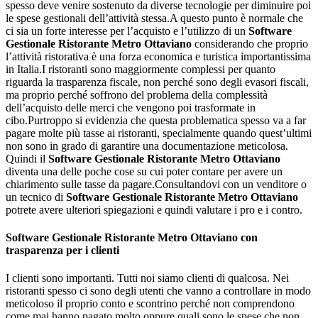
spesso deve venire sostenuto da diverse tecnologie per diminuire poi
le spese gestionali dell’attività stessa.A questo punto è normale che
ci sia un forte interesse per l’acquisto e l’utilizzo di un
Software
Gestionale Ristorante Metro Ottaviano
considerando che proprio
l’attività ristorativa è una forza economica e turistica importantissima
in Italia.I ristoranti sono maggiormente complessi per quanto
riguarda la trasparenza fiscale, non perché sono degli evasori fiscali,
ma proprio perché soffrono del problema della complessità
dell’acquisto delle merci che vengono poi trasformate in
cibo.Purtroppo si evidenzia che questa problematica spesso va a far
pagare molte più tasse ai ristoranti, specialmente quando quest’ultimi
non sono in grado di garantire una documentazione meticolosa.
Quindi il
Software Gestionale Ristorante Metro Ottaviano
diventa una delle poche cose su cui poter contare per avere un
chiarimento sulle tasse da pagare.Consultandovi con un venditore o
un tecnico di
Software Gestionale Ristorante Metro Ottaviano
potrete avere ulteriori spiegazioni e quindi valutare i pro e i contro.
Software Gestionale Ristorante Metro Ottaviano
con
trasparenza per i clienti
I clienti sono importanti. Tutti noi siamo clienti di qualcosa. Nei
ristoranti spesso ci sono degli utenti che vanno a controllare in modo
meticoloso il proprio conto e scontrino perché non comprendono
come mai hanno pagato molto oppure quali sono le spese che non