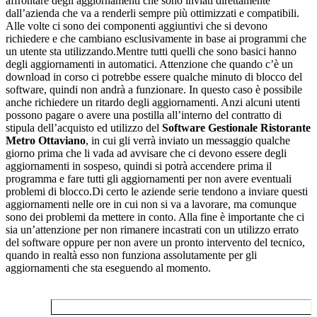
affrontare degli aggiornamenti che sono inviati direttamente
dall’azienda che va a renderli sempre più ottimizzati e compatibili.
Alle volte ci sono dei componenti aggiuntivi che si devono
richiedere e che cambiano esclusivamente in base ai programmi che
un utente sta utilizzando.Mentre tutti quelli che sono basici hanno
degli aggiornamenti in automatici. Attenzione che quando c’è un
download in corso ci potrebbe essere qualche minuto di blocco del
software, quindi non andrà a funzionare. In questo caso è possibile
anche richiedere un ritardo degli aggiornamenti. Anzi alcuni utenti
possono pagare o avere una postilla all’interno del contratto di
stipula dell’acquisto ed utilizzo del
Software Gestionale Ristorante
Metro Ottaviano
, in cui gli verrà inviato un messaggio qualche
giorno prima che li vada ad avvisare che ci devono essere degli
aggiornamenti in sospeso, quindi si potrà accendere prima il
programma e fare tutti gli aggiornamenti per non avere eventuali
problemi di blocco.Di certo le aziende serie tendono a inviare questi
aggiornamenti nelle ore in cui non si va a lavorare, ma comunque
sono dei problemi da mettere in conto. Alla fine è importante che ci
sia un’attenzione per non rimanere incastrati con un utilizzo errato
del software oppure per non avere un pronto intervento del tecnico,
quando in realtà esso non funziona assolutamente per gli
aggiornamenti che sta eseguendo al momento.