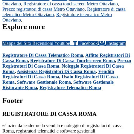
Ottaviano
,
Registratore di cassa touchscreen Metro Ottaviano
,
Prezzo registratori di cassa Metro Ottaviano
,
Registratore di cassa
telematico Metro Ottaviano
,
Registratore telematico Metro
Ottaviano
,
Explore more
Mappa del Sito
Recensioni
Youtube
Facebook
Instagram
Registratore Di Cassa Telematico Roma
,
Affitto Registratori Di
Cassa Roma
,
Registratore Di Cassa Touchscreen Roma
,
Prezzo
Registratori Di Cassa Roma
,
Noleggio Registratori Di Cassa
Roma
,
Assistenza Registratori Di Cassa Roma
,
Vendita
Registratori Di Cassa Roma
,
Usato Registratori Di Cassa
Roma
,
Software Gestionale Roma
,
Software Gestionale
Ristorante Roma
,
Registratore Telematico Roma
Footer
REGISTRATORE DI CASSA ROMA
✅ azienda leader nella vendita e noleggio di registratori di cassa
Roma, registratori telematici e software gestionali