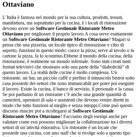
Ottaviano
L’Italia è famosa nel mondo per la sua cultura, prodotti, tessuti,
manifattura, ma soprattutto per la cucina, è i locali di ristorazione
devono avere un
Software Gestionale Ristorante Metro
Ottaviano
per migliorare il proprio lavoro.A cosa serve esattamente
un
Software Gestionale Ristorante Metro Ottaviano
? Magari si
pensa che una pizzeria, un locale tipico di ristorazione e cibo di
asporto, funzioni in questo modo: cuoce la pizza, serve al tavolo o in
cartone la pizza, fa lo scontrino.Ebbene il mondo della cucina, della
ristorazione, è realmente un mondo infernale. Sono stati creati tanti
format televisivi che mostrano solo una parte della “diabolicità” di
questo lavoro. La realtà delle cucine è molto complessa. Un
ristorante, un bar, un piccolo caffè e perfino il minuscolo bistrot sotto
casa possiede dei settori che sono immancabili per poter poi eseguire
il lavoro. Esiste la cucina, il banco di servizio, il personale e la cassa.
Se poi parliamo di un ristorante c’è anche una grande quantità di
camerieri, operatori di sala e assistenti che devono venire diretti in
modo che tutto funzioni al meglio e senza intoppi.Come può questo
discorso riuscire poi a ricollegarsi al
Software Gestionale
Ristorante Metro Ottaviano
? Facciamo degli esempi anche per
valutare come essi possono migliorare la collaborazione tra i diversi
settori di un’attività ristorativa. Un ristorante è un locale che
possiede una cucina, con uno staff che si rivolge solo a questo tipo