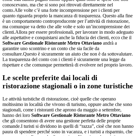
conoscevano, ma che si sono poi ritrovati direttamente nel
conto.Alle volte c’è una forte incomprensione per i clienti per
quanto riguarda proprio la mancanza di trasparenza. Questo alla fine
è un comportamento controproducente per l’attività di ristorazione,
ma comunque va detto che alle volte e solo un’incomprensione dei
clienti.Allora per essere professionali, per lavorare in modo adeguato
alle aspettative e conquistarsi anche la fiducia dei clienti, ecco che il
Software Gestionale Ristorante Metro Ottaviano
andrà a
garantire uno scontrino e un conto che sia facile da
consultare.Questo è sicuramente un aiuto che non è da sottovalutare.
La trasparenza del conto con i clienti è sicuramente una legge da
rispettare e che comunque permetterà di evolvere nel proprio lavoro.
Le scelte preferite dai locali di
ristorazione stagionali o in zone turistiche
Le attività turistiche di ristorazione, cioè quelle che operano
moltissimo in località che vivono di turismo, oppure anche che sono
stagionali, come i ristoranti che aprono da maggio a settembre,
hanno dei loro
Software Gestionale Ristorante Metro Ottaviano
che gli consentono di avere una gestione perfetta delle proprie
comande.I turisti si dividono in quelli di “razza”, cioè che non hanno
paura di spendere perché sono in vacanza, e i turisti a risparmio, che