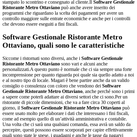
stampato lo scontrino e consegnato al cliente.Il
Software Gestionale
Ristorante Metro Ottaviano
può anche avere inserito dei
programmi che riguardano la scelta dei pagamenti per avere un
controllo maggiore sulle entrate economiche e anche per i controlli
che devono essere eseguiti a fini fiscali.
Software Gestionale Ristorante Metro
Ottaviano
, quali sono le caratteristiche
Siccome i ristornati sono diversi, anche i
Software Gestionale
Ristorante Metro Ottaviano
sono vari e alcuni anche
personalizzati.A questo punto è normale che ci sia sempre una forte
incomprensione per quanto riguarda poi quale sia quello adatto a noi
e al nostro tipo di locale. Magari è bene partire anche da un valido
consiglio o consulenza con coloro che vendono dei
Software
Gestionale Ristorante Metro Ottaviano
, anche perché sono i primi
a sapere come poterli adattare ai diversi settori che ci sono.Per un
ristorante di piccole dimensioni, che va a fare circa 30 coperti al
giorno, il
Software Gestionale Ristorante Metro Ottaviano
può
essere usato molto per elaborare i dati che interessano i fini fiscali,
come ad esempio quello di un’attività amministrativa e contabile.
Una volta che ci sarà una qualsiasi comanda, essa avrà un saldo da
percepire, questi possono essere scorporati per capire effettivamente
quali sono state le spese, i guadagni e anche le tasse da pagarvi