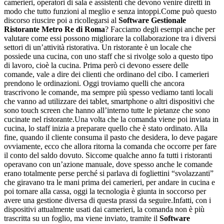
camerieri, operatori di sala e assistenti che devono venire diretti in
modo che tutto funzioni al meglio e senza intoppi.Come può questo
discorso riuscire poi a ricollegarsi al
Software Gestionale
Ristorante Metro Re di Roma
? Facciamo degli esempi anche per
valutare come essi possono migliorare la collaborazione tra i diversi
settori di un’attività ristorativa. Un ristorante è un locale che
possiede una cucina, con uno staff che si rivolge solo a questo tipo
di lavoro, cioè la cucina. Prima però ci devono essere delle
comande, vale a dire dei clienti che ordinano del cibo. I camerieri
prendono le ordinazioni. Oggi troviamo quelli che ancora
trascrivono le comande, ma sempre più spesso vediamo tanti locali
che vanno ad utilizzare dei tablet, smartphone o altri dispositivi che
sono touch screen che hanno all’interno tutte le pietanze che sono
cucinate nel ristorante.Una volta che la comanda viene poi inviata in
cucina, lo staff inizia a preparare quello che è stato ordinato. Alla
fine, quando il cliente consuma il pasto che desidera, lo deve pagare
ovviamente, ecco che allora ritorna la comanda che occorre per fare
il conto del saldo dovuto. Siccome qualche anno fa tutti i ristoranti
operavano con un’azione manuale, dove spesso anche le comande
erano totalmente perse perché si parlava di fogliettini “svolazzanti”
che giravano tra le mani prima dei camerieri, per andare in cucina e
poi tornare alla cassa, oggi la tecnologia è giunta in soccorso per
avere una gestione diversa di questa prassi da seguire.Infatti, con i
dispositivi attualmente usati dai camerieri, la comanda non è più
trascritta su un foglio, ma viene inviato, tramite il
Software