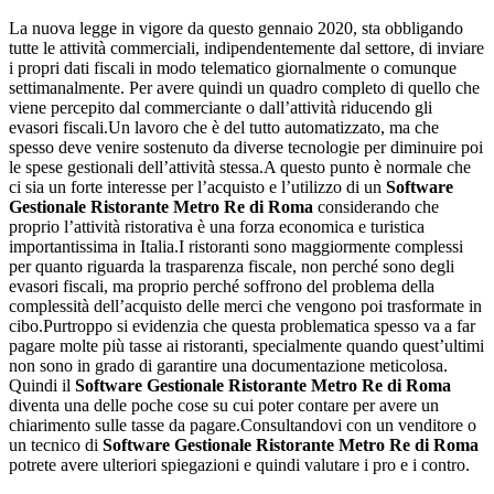
La nuova legge in vigore da questo gennaio 2020, sta obbligando
tutte le attività commerciali, indipendentemente dal settore, di inviare
i propri dati fiscali in modo telematico giornalmente o comunque
settimanalmente. Per avere quindi un quadro completo di quello che
viene percepito dal commerciante o dall’attività riducendo gli
evasori fiscali.Un lavoro che è del tutto automatizzato, ma che
spesso deve venire sostenuto da diverse tecnologie per diminuire poi
le spese gestionali dell’attività stessa.A questo punto è normale che
ci sia un forte interesse per l’acquisto e l’utilizzo di un
Software
Gestionale Ristorante Metro Re di Roma
considerando che
proprio l’attività ristorativa è una forza economica e turistica
importantissima in Italia.I ristoranti sono maggiormente complessi
per quanto riguarda la trasparenza fiscale, non perché sono degli
evasori fiscali, ma proprio perché soffrono del problema della
complessità dell’acquisto delle merci che vengono poi trasformate in
cibo.Purtroppo si evidenzia che questa problematica spesso va a far
pagare molte più tasse ai ristoranti, specialmente quando quest’ultimi
non sono in grado di garantire una documentazione meticolosa.
Quindi il
Software Gestionale Ristorante Metro Re di Roma
diventa una delle poche cose su cui poter contare per avere un
chiarimento sulle tasse da pagare.Consultandovi con un venditore o
un tecnico di
Software Gestionale Ristorante Metro Re di Roma
potrete avere ulteriori spiegazioni e quindi valutare i pro e i contro.