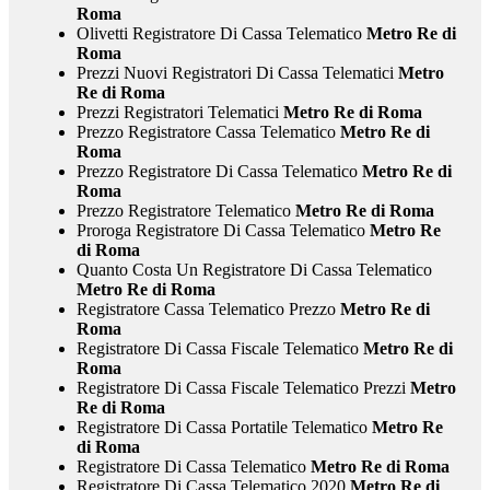
Roma
Olivetti Registratore Di Cassa Telematico
Metro Re di
Roma
Prezzi Nuovi Registratori Di Cassa Telematici
Metro
Re di Roma
Prezzi Registratori Telematici
Metro Re di Roma
Prezzo Registratore Cassa Telematico
Metro Re di
Roma
Prezzo Registratore Di Cassa Telematico
Metro Re di
Roma
Prezzo Registratore Telematico
Metro Re di Roma
Proroga Registratore Di Cassa Telematico
Metro Re
di Roma
Quanto Costa Un Registratore Di Cassa Telematico
Metro Re di Roma
Registratore Cassa Telematico Prezzo
Metro Re di
Roma
Registratore Di Cassa Fiscale Telematico
Metro Re di
Roma
Registratore Di Cassa Fiscale Telematico Prezzi
Metro
Re di Roma
Registratore Di Cassa Portatile Telematico
Metro Re
di Roma
Registratore Di Cassa Telematico
Metro Re di Roma
Registratore Di Cassa Telematico 2020
Metro Re di