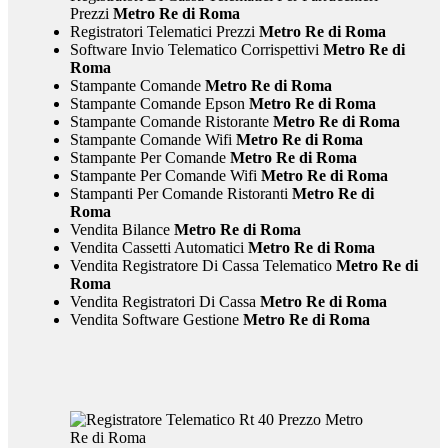
Prezzi
Metro Re di Roma
Registratori Telematici Prezzi
Metro Re di Roma
Software Invio Telematico Corrispettivi
Metro Re di
Roma
Stampante Comande
Metro Re di Roma
Stampante Comande Epson
Metro Re di Roma
Stampante Comande Ristorante
Metro Re di Roma
Stampante Comande Wifi
Metro Re di Roma
Stampante Per Comande
Metro Re di Roma
Stampante Per Comande Wifi
Metro Re di Roma
Stampanti Per Comande Ristoranti
Metro Re di
Roma
Vendita Bilance
Metro Re di Roma
Vendita Cassetti Automatici
Metro Re di Roma
Vendita Registratore Di Cassa Telematico
Metro Re di
Roma
Vendita Registratori Di Cassa
Metro Re di Roma
Vendita Software Gestione
Metro Re di Roma