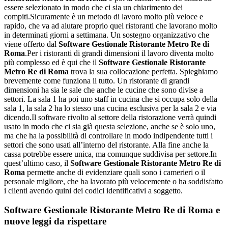
essere selezionato in modo che ci sia un chiarimento dei
compiti.Sicuramente è un metodo di lavoro molto più veloce e
rapido, che va ad aiutare proprio quei ristoranti che lavorano molto
in determinati giorni a settimana. Un sostegno organizzativo che
viene offerto dal
Software Gestionale Ristorante Metro Re di
Roma
.Per i ristoranti di grandi dimensioni il lavoro diventa molto
più complesso ed è qui che il
Software Gestionale Ristorante
Metro Re di Roma
trova la sua collocazione perfetta. Spieghiamo
brevemente come funziona il tutto. Un ristorante di grandi
dimensioni ha sia le sale che anche le cucine che sono divise a
settori. La sala 1 ha poi uno staff in cucina che si occupa solo della
sala 1, la sala 2 ha lo stesso una cucina esclusiva per la sala 2 e via
dicendo.Il software rivolto al settore della ristorazione verrà quindi
usato in modo che ci sia già questa selezione, anche se è solo uno,
ma che ha la possibilità di controllare in modo indipendente tutti i
settori che sono usati all’interno del ristorante. Alla fine anche la
cassa potrebbe essere unica, ma comunque suddivisa per settore.In
quest’ultimo caso, il
Software Gestionale Ristorante Metro Re di
Roma
permette anche di evidenziare quali sono i camerieri o il
personale migliore, che ha lavorato più velocemente o ha soddisfatto
i clienti avendo quini dei codici identificativi a soggetto.
Software Gestionale Ristorante Metro Re di Roma
e
nuove leggi da rispettare