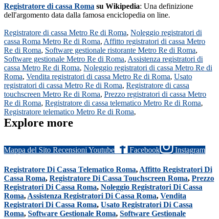
Registratore di cassa Roma
su Wikipedia
: Una definizione
dell'argomento data dalla famosa enciclopedia on line.
Registratore di cassa Metro Re di Roma
,
Noleggio registratori di
cassa Roma Metro Re di Roma
,
Affitto registratori di cassa Metro
Re di Roma
,
Software gestionale ristorante Metro Re di Roma
,
Software gestionale Metro Re di Roma
,
Assistenza registratori di
cassa Metro Re di Roma
,
Noleggio registratori di cassa Metro Re di
Roma
,
Vendita registratori di cassa Metro Re di Roma
,
Usato
registratori di cassa Metro Re di Roma
,
Registratore di cassa
touchscreen Metro Re di Roma
,
Prezzo registratori di cassa Metro
Re di Roma
,
Registratore di cassa telematico Metro Re di Roma
,
Registratore telematico Metro Re di Roma
,
Explore more
Mappa del Sito
Recensioni
Youtube
Facebook
Instagram
Registratore Di Cassa Telematico Roma
,
Affitto Registratori Di
Cassa Roma
,
Registratore Di Cassa Touchscreen Roma
,
Prezzo
Registratori Di Cassa Roma
,
Noleggio Registratori Di Cassa
Roma
,
Assistenza Registratori Di Cassa Roma
,
Vendita
Registratori Di Cassa Roma
,
Usato Registratori Di Cassa
Roma
,
Software Gestionale Roma
,
Software Gestionale