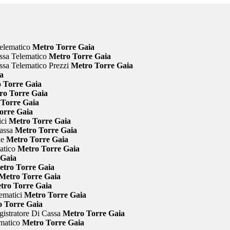
elematico
Metro Torre Gaia
ssa Telematico
Metro Torre Gaia
sa Telematico Prezzi
Metro Torre Gaia
a
 Torre Gaia
o Torre Gaia
Torre Gaia
orre Gaia
ci
Metro Torre Gaia
assa
Metro Torre Gaia
ne
Metro Torre Gaia
atico
Metro Torre Gaia
 Gaia
tro Torre Gaia
Metro Torre Gaia
ro Torre Gaia
ematici
Metro Torre Gaia
 Torre Gaia
gistratore Di Cassa
Metro Torre Gaia
matico
Metro Torre Gaia