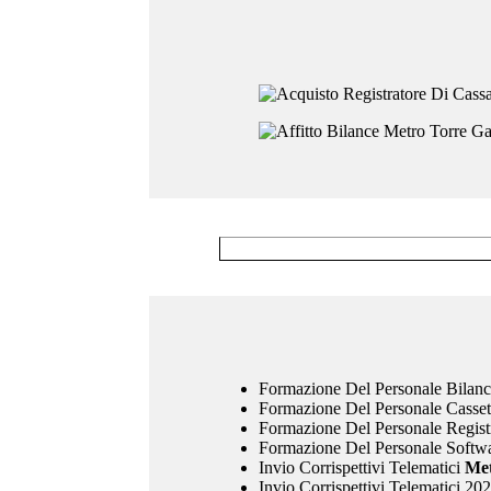
Formazione Del Personale Bilan
Formazione Del Personale Casset
Formazione Del Personale Regist
Formazione Del Personale Softw
Invio Corrispettivi Telematici
Met
Invio Corrispettivi Telematici 20