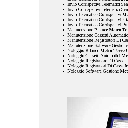
Invio Corrispettivi Telematici Se
Invio Corrispettivi Telematici Se
Invio Telematico Corrispettivi
Met
Invio Telematico Corrispettivi 20
Invio Telematico Corrispettivi Pr
Manutenzione Bilance
Metro To
Manutenzione Cassetti Automatic
Manutenzione Registratori Di Ca
Manutenzione Software Gestione
Noleggio Bilance
Metro Torre 
Noleggio Cassetti Automatici
Met
Noleggio Registratore Di Cassa 
Noleggio Registratori Di Cassa
M
Noleggio Software Gestione
Metr