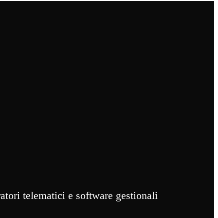
atori telematici e software gestionali