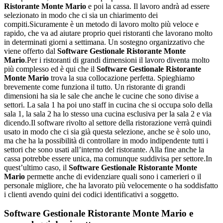
Ristorante Monte Mario
e poi la cassa. Il lavoro andrà ad essere
selezionato in modo che ci sia un chiarimento dei
compiti.Sicuramente è un metodo di lavoro molto più veloce e
rapido, che va ad aiutare proprio quei ristoranti che lavorano molto
in determinati giorni a settimana. Un sostegno organizzativo che
viene offerto dal
Software Gestionale Ristorante Monte
Mario
.Per i ristoranti di grandi dimensioni il lavoro diventa molto
più complesso ed è qui che il
Software Gestionale Ristorante
Monte Mario
trova la sua collocazione perfetta. Spieghiamo
brevemente come funziona il tutto. Un ristorante di grandi
dimensioni ha sia le sale che anche le cucine che sono divise a
settori. La sala 1 ha poi uno staff in cucina che si occupa solo della
sala 1, la sala 2 ha lo stesso una cucina esclusiva per la sala 2 e via
dicendo.Il software rivolto al settore della ristorazione verrà quindi
usato in modo che ci sia già questa selezione, anche se è solo uno,
ma che ha la possibilità di controllare in modo indipendente tutti i
settori che sono usati all’interno del ristorante. Alla fine anche la
cassa potrebbe essere unica, ma comunque suddivisa per settore.In
quest’ultimo caso, il
Software Gestionale Ristorante Monte
Mario
permette anche di evidenziare quali sono i camerieri o il
personale migliore, che ha lavorato più velocemente o ha soddisfatto
i clienti avendo quini dei codici identificativi a soggetto.
Software Gestionale Ristorante Monte Mario
e