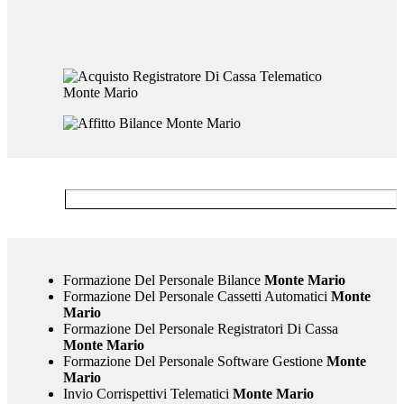
Formazione Del Personale Bilance
Monte Mario
Formazione Del Personale Cassetti Automatici
Monte
Mario
Formazione Del Personale Registratori Di Cassa
Monte Mario
Formazione Del Personale Software Gestione
Monte
Mario
Invio Corrispettivi Telematici
Monte Mario