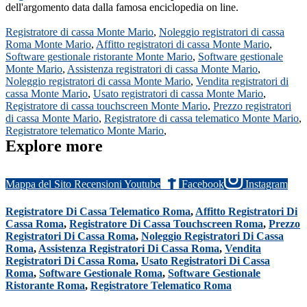
dell'argomento data dalla famosa enciclopedia on line.
Registratore di cassa Monte Mario
,
Noleggio registratori di cassa
Roma Monte Mario
,
Affitto registratori di cassa Monte Mario
,
Software gestionale ristorante Monte Mario
,
Software gestionale
Monte Mario
,
Assistenza registratori di cassa Monte Mario
,
Noleggio registratori di cassa Monte Mario
,
Vendita registratori di
cassa Monte Mario
,
Usato registratori di cassa Monte Mario
,
Registratore di cassa touchscreen Monte Mario
,
Prezzo registratori
di cassa Monte Mario
,
Registratore di cassa telematico Monte Mario
,
Registratore telematico Monte Mario
,
Explore more
Mappa del Sito
Recensioni
Youtube
Facebook
Instagram
Registratore Di Cassa Telematico Roma
,
Affitto Registratori Di
Cassa Roma
,
Registratore Di Cassa Touchscreen Roma
,
Prezzo
Registratori Di Cassa Roma
,
Noleggio Registratori Di Cassa
Roma
,
Assistenza Registratori Di Cassa Roma
,
Vendita
Registratori Di Cassa Roma
,
Usato Registratori Di Cassa
Roma
,
Software Gestionale Roma
,
Software Gestionale
Ristorante Roma
,
Registratore Telematico Roma