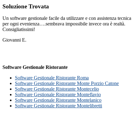
Soluzione Trovata
Un software gestionale facile da utilizzare e con assistenza tecnica
per ogni evenienza….sembrava impossibile invece ora è realtà.
Consigliatissimi!
Giovanni E.
Software Gestionale Ristorante
Software Gestionale Ristorante Roma
Software Gestionale Ristorante Monte Porzio Catone
Software Gestionale Ristorante Montecelio
Software Gestionale Ristorante Monteflavio
Software Gestionale Ristorante Montelanico
Software Gestionale Ristorante Montelibretti