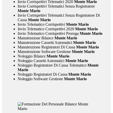
Invio Corrispettivi Telematici 2020
Monte Mario
Invio Corrispettivi Telematici Senza Registratore
Monte Mario
Invio Corrispettivi Telematici Senza Registratore Di
Cassa
Monte Mario
Invio Telematico Corrispettivi
Monte Mario
Invio Telematico Corrispettivi 2020
Monte Mario
Invio Telematico Corrispettivi Proroga
Monte Mario
Manutenzione Bilance
Monte Mario
Manutenzione Cassetti Automatici
Monte Mario
Manutenzione Registratori Di Cassa
Monte Mario
Manutenzione Software Gestione
Monte Mario
Noleggio Bilance
Monte Mario
Noleggio Cassetti Automatici
Monte Mario
Noleggio Registratore Di Cassa Telematico
Monte
Mario
Noleggio Registratori Di Cassa
Monte Mario
Noleggio Software Gestione
Monte Mario