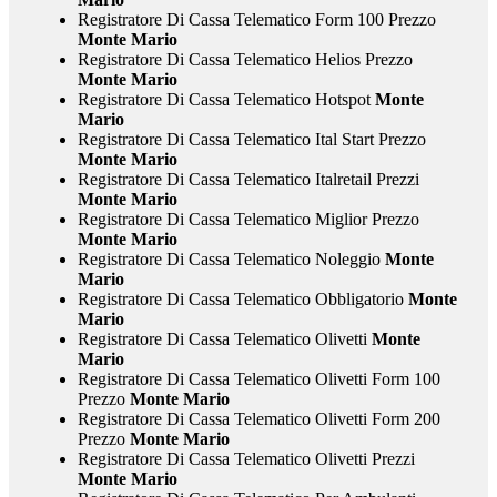
Registratore Di Cassa Telematico Form 100 Prezzo
Monte Mario
Registratore Di Cassa Telematico Helios Prezzo
Monte Mario
Registratore Di Cassa Telematico Hotspot
Monte
Mario
Registratore Di Cassa Telematico Ital Start Prezzo
Monte Mario
Registratore Di Cassa Telematico Italretail Prezzi
Monte Mario
Registratore Di Cassa Telematico Miglior Prezzo
Monte Mario
Registratore Di Cassa Telematico Noleggio
Monte
Mario
Registratore Di Cassa Telematico Obbligatorio
Monte
Mario
Registratore Di Cassa Telematico Olivetti
Monte
Mario
Registratore Di Cassa Telematico Olivetti Form 100
Prezzo
Monte Mario
Registratore Di Cassa Telematico Olivetti Form 200
Prezzo
Monte Mario
Registratore Di Cassa Telematico Olivetti Prezzi
Monte Mario