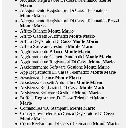
Acquisto Registratore Di Cassa Telematico
Monte
Mario
Adeguamento Registratore Di Cassa Telematico
Monte Mario
Adeguamento Registratore Di Cassa Telematico Prezzi
Monte Mario
Affitto Bilance
Monte Mario
Affitto Cassetti Automatici
Monte Mario
Affitto Registratori Di Cassa
Monte Mario
Affitto Software Gestione
Monte Mario
Aggiornamento Bilance
Monte Mario
Aggiornamento Cassetti Automatici
Monte Mario
Aggiornamento Registratori Di Cassa
Monte Mario
Aggiornamento Software Gestione
Monte Mario
App Registratore Di Cassa Telematico
Monte Mario
Assistenza Bilance
Monte Mario
Assistenza Cassetti Automatici
Monte Mario
Assistenza Registratori Di Cassa
Monte Mario
Assistenza Software Gestione
Monte Mario
Buffetti Registratori Di Cassa Telematici
Monte
Mario
Comandi As400 Stampanti
Monte Mario
Corrispettivi Telematici Senza Registratore Di Cassa
Monte Mario
Costo Registratore Di Cassa Telematico
Monte Mario