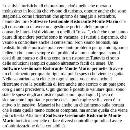
Le attività turistiche di ristorazione, cioè quelle che operano
moltissimo in località che vivono di turismo, oppure anche che sono
stagionali, come i ristoranti che aprono da maggio a settembre,
hanno dei loro
Software Gestionale Ristorante Monte Mario
che
gli consentono di avere una gestione perfetta delle proprie
comande.I turisti si dividono in quelli di “razza”, cioè che non hanno
paura di spendere perché sono in vacanza, e i turisti a risparmio, che
vanno a controllare anche il centesimo. Non siamo buonisti, ma
realisti. Infatti è normale poi avere tanti problemi per quanto riguarda
i clienti che hanno sempre dei problemi a non capire quali sono i
costi di un pranzo o di una cena in un ristorante.Tuttavia ci sono
delle soluzioni semplici quando altrettanto facili da usare. Un
Software Gestionale Ristorante Monte Mario
permette di avere
un chiarimento per quanto riguarda poi la spesa che viene eseguita.
Nello scontrino sarà elencato ogni singola voce, ma anche il
ristorante avrà la possibilità di fare anche uno storico o un paragone
con gli anni precedenti. Ogni giorno è possibile valutare quali sono
state le spese degli acquisti e quali sono i guadagni. Questo è
sicuramente importante perché così si può capire se il lavoro è in
attivo o in passivo. Magari si ha anche un chiarimento sulla portata
che è stata quella meno costosa comprata, ma anche quella che viene
più richiesta.Alla fine il
Software Gestionale Ristorante Monte
Mario
turistico permette di fare diversi controlli e quindi ad avere
un’ottimizzazione della contabilità.