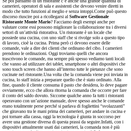
Se poi parliamo di un ristorante c’è anche una grande quantità di
camerieri, operatori di sala e assistenti che devono venire diretti in
modo che tutto funzioni al meglio e senza intoppi.Come può questo
discorso riuscire poi a ricollegarsi al
Software Gestionale
Ristorante Monte Mario
? Facciamo degli esempi anche per
valutare come essi possono migliorare la collaborazione tra i diversi
settori di un’attività ristorativa. Un ristorante è un locale che
possiede una cucina, con uno staff che si rivolge solo a questo tipo
di lavoro, cioè la cucina. Prima però ci devono essere delle
comande, vale a dire dei clienti che ordinano del cibo. I camerieri
prendono le ordinazioni. Oggi troviamo quelli che ancora
trascrivono le comande, ma sempre più spesso vediamo tanti locali
che vanno ad utilizzare dei tablet, smartphone o altri dispositivi che
sono touch screen che hanno all’interno tutte le pietanze che sono
cucinate nel ristorante.Una volta che la comanda viene poi inviata in
cucina, lo staff inizia a preparare quello che è stato ordinato. Alla
fine, quando il cliente consuma il pasto che desidera, lo deve pagare
ovviamente, ecco che allora ritorna la comanda che occorre per fare
il conto del saldo dovuto. Siccome qualche anno fa tutti i ristoranti
operavano con un’azione manuale, dove spesso anche le comande
erano totalmente perse perché si parlava di fogliettini “svolazzanti”
che giravano tra le mani prima dei camerieri, per andare in cucina e
poi tornare alla cassa, oggi la tecnologia è giunta in soccorso per
avere una gestione diversa di questa prassi da seguire.Infatti, con i
dispositivi attualmente usati dai camerieri, la comanda non è più