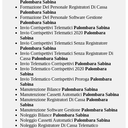
Palombara Sabina
Formazione Del Personale Registratori Di Cassa
Palombara Sabina
Formazione Del Personale Software Gestione
Palombara Sabina
Invio Corrispettivi Telematici
Palombara Sabina
Invio Corrispettivi Telematici 2020
Palombara
Sabina
Invio Corrispettivi Telematici Senza Registratore
Palombara Sabina
Invio Corrispettivi Telematici Senza Registratore Di
Cassa
Palombara Sabina
Invio Telematico Corrispettivi
Palombara Sabina
Invio Telematico Corrispettivi 2020
Palombara
Sabina
Invio Telematico Corrispettivi Proroga
Palombara
Sabina
Manutenzione Bilance
Palombara Sabina
Manutenzione Cassetti Automatici
Palombara Sabina
Manutenzione Registratori Di Cassa
Palombara
Sabina
Manutenzione Software Gestione
Palombara Sabina
Noleggio Bilance
Palombara Sabina
Noleggio Cassetti Automatici
Palombara Sabina
Noleggio Registratore Di Cassa Telematico