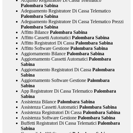
Acquisto Registratore Di Cassa Telematico
Palombara Sabina
Adeguamento Registratore Di Cassa Telematico
Palombara Sabina
Adeguamento Registratore Di Cassa Telematico Prezzi
Palombara Sabina
Affitto Bilance
Palombara Sabina
Affitto Cassetti Automatici
Palombara Sabina
Affitto Registratori Di Cassa
Palombara Sabina
Affitto Software Gestione
Palombara Sabina
Aggiornamento Bilance
Palombara Sabina
Aggiornamento Cassetti Automatici
Palombara
Sabina
Aggiornamento Registratori Di Cassa
Palombara
Sabina
Aggiornamento Software Gestione
Palombara
Sabina
App Registratore Di Cassa Telematico
Palombara
Sabina
Assistenza Bilance
Palombara Sabina
Assistenza Cassetti Automatici
Palombara Sabina
Assistenza Registratori Di Cassa
Palombara Sabina
Assistenza Software Gestione
Palombara Sabina
Buffetti Registratori Di Cassa Telematici
Palombara
Sabina