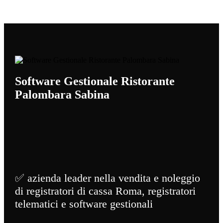
Software Gestionale Ristorante
Palombara Sabina
✅ azienda leader nella vendita e noleggio
di registratori di cassa Roma, registratori
telematici e software gestionali