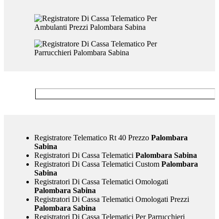
Registratore Telematico Rt 40 Prezzo
Palombara
Sabina
Registratori Di Cassa Telematici
Palombara Sabina
Registratori Di Cassa Telematici Custom
Palombara
Sabina
Registratori Di Cassa Telematici Omologati
Palombara Sabina
Registratori Di Cassa Telematici Omologati Prezzi
Palombara Sabina
Registratori Di Cassa Telematici Per Parrucchieri