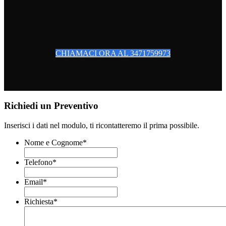
CHIAMACI ORA AL 3471759973
Richiedi un Preventivo
Inserisci i dati nel modulo, ti ricontatteremo il prima possibile.
Nome e Cognome
*
Telefono
*
Email
*
Richiesta
*