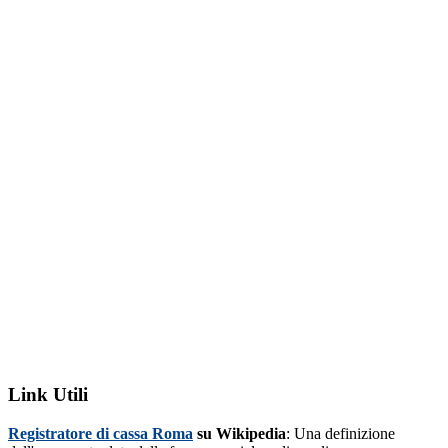
Link Utili
Registratore di cassa Roma
su Wikipedia
: Una definizione