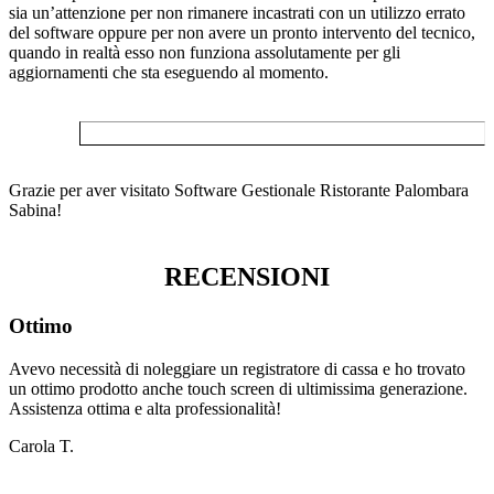
sia un’attenzione per non rimanere incastrati con un utilizzo errato
del software oppure per non avere un pronto intervento del tecnico,
quando in realtà esso non funziona assolutamente per gli
aggiornamenti che sta eseguendo al momento.
Grazie per aver visitato Software Gestionale Ristorante Palombara
Sabina!
RECENSIONI
Ottimo
Avevo necessità di noleggiare un registratore di cassa e ho trovato
un ottimo prodotto anche touch screen di ultimissima generazione.
Assistenza ottima e alta professionalità!
Carola T.