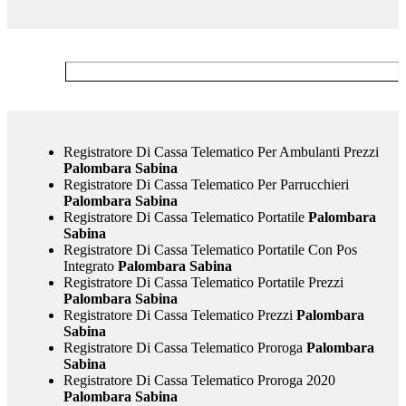
Registratore Di Cassa Telematico Per Ambulanti Prezzi
Palombara Sabina
Registratore Di Cassa Telematico Per Parrucchieri
Palombara Sabina
Registratore Di Cassa Telematico Portatile
Palombara
Sabina
Registratore Di Cassa Telematico Portatile Con Pos
Integrato
Palombara Sabina
Registratore Di Cassa Telematico Portatile Prezzi
Palombara Sabina
Registratore Di Cassa Telematico Prezzi
Palombara
Sabina
Registratore Di Cassa Telematico Proroga
Palombara
Sabina
Registratore Di Cassa Telematico Proroga 2020
Palombara Sabina