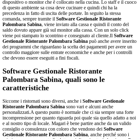
dispositivo o monitor che è collocato nella cucina. Lo staff e il cuoco
di questo ambiente sa cosa deve cucinare e quindi chi ha la
precedenza in fatto di uscita delle portate. In seguito la stessa
comanda, sempre tramite il
Software Gestionale Ristorante
Palombara Sabina
, viene inviato alla cassa e quindi il conto del
saldo dovuto appare già sul monitor alla cassa. Con un solo click
viene poi stampato lo scontrino e consegnato al cliente.Il
Software
Gestionale Ristorante Palombara Sabina
può anche avere inserito
dei programmi che riguardano la scelta dei pagamenti per avere un
controllo maggiore sulle entrate economiche e anche per i controlli
che devono essere eseguiti a fini fiscali.
Software Gestionale Ristorante
Palombara Sabina
, quali sono le
caratteristiche
Siccome i ristornati sono diversi, anche i
Software Gestionale
Ristorante Palombara Sabina
sono vari e alcuni anche
personalizzati.A questo punto è normale che ci sia sempre una forte
incomprensione per quanto riguarda poi quale sia quello adatto a noi
e al nostro tipo di locale. Magari è bene partire anche da un valido
consiglio o consulenza con coloro che vendono dei
Software
Gestionale Ristorante Palombara Sabina
, anche perché sono i