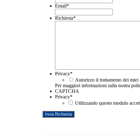
Email
*
Richiesta
*
Privacy
*
Autorizzo il trattamento dei miei 
Per maggiori informazioni sulla nostra poli
CAPTCHA
Privacy
*
Utilizzando questo modulo accett