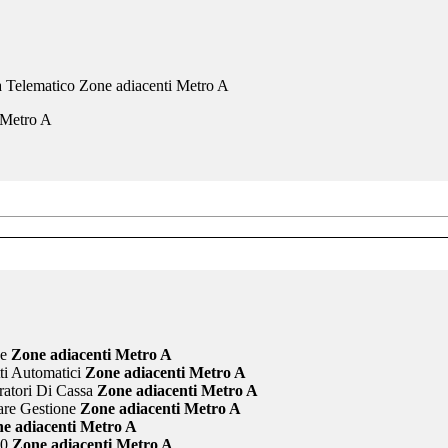
ce
Zone adiacenti Metro A
ti Automatici
Zone adiacenti Metro A
ratori Di Cassa
Zone adiacenti Metro A
are Gestione
Zone adiacenti Metro A
e adiacenti Metro A
20
Zone adiacenti Metro A