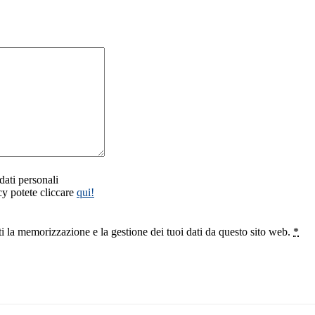
dati personali
cy potete cliccare
qui!
i la memorizzazione e la gestione dei tuoi dati da questo sito web.
*