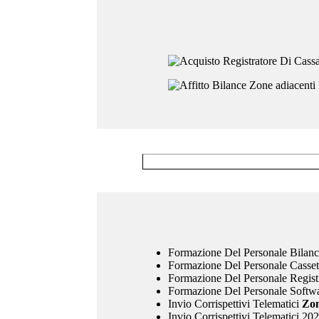
Formazione Del Personale Bilan
Formazione Del Personale Casset
Formazione Del Personale Regist
Formazione Del Personale Softw
Invio Corrispettivi Telematici
Zon
Invio Corrispettivi Telematici 20