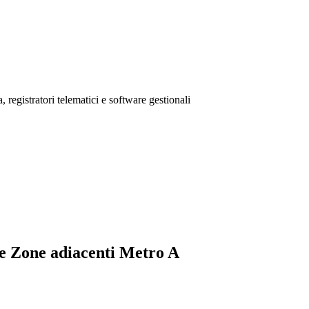
 registratori telematici e software gestionali
te Zone adiacenti Metro A