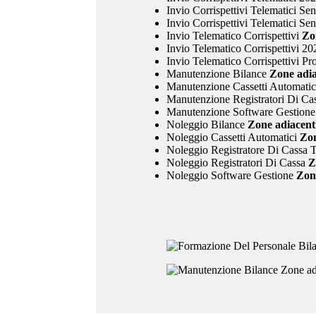
Invio Corrispettivi Telematici Se
Invio Corrispettivi Telematici Se
Invio Telematico Corrispettivi
Zon
Invio Telematico Corrispettivi 20
Invio Telematico Corrispettivi Pr
Manutenzione Bilance
Zone adia
Manutenzione Cassetti Automatic
Manutenzione Registratori Di Ca
Manutenzione Software Gestione
Noleggio Bilance
Zone adiacent
Noleggio Cassetti Automatici
Zon
Noleggio Registratore Di Cassa 
Noleggio Registratori Di Cassa
Zo
Noleggio Software Gestione
Zone