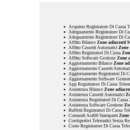
Acquisto Registratore Di Cassa T
Adeguamento Registratore Di Ca
Adeguamento Registratore Di Cas
Affitto Bilance
Zone adiacenti 
Affitto Cassetti Automatici
Zone 
Affitto Registratori Di Cassa
Zone
Affitto Software Gestione
Zone a
Aggiornamento Bilance
Zone adi
Aggiornamento Cassetti Automati
Aggiornamento Registratori Di C
Aggiornamento Software Gestio
App Registratore Di Cassa Telem
Assistenza Bilance
Zone adiacen
Assistenza Cassetti Automatici
Zo
Assistenza Registratori Di Cassa
Assistenza Software Gestione
Zon
Buffetti Registratori Di Cassa Tel
Comandi As400 Stampanti
Zone 
Corrispettivi Telematici Senza Re
Costo Registratore Di Cassa Tele