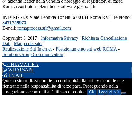
✅ azienda leader nella vendita e noleggio di registratori di cassa
Roma, registratori telematici e software gestionali
INDIRIZZO: Viale Leonida Tonelli, 6 00134 Roma RM | Telefono:
3471759973
E-mail:
romaprocess.srl@gmail.com
Copyright © 2017 -
Informativa Privacy
|
Richiesta Cancellazione
Dati
|
Mappa del sito
|
Realizzazione Siti Internet
-
Posizionamento siti web ROMA
-
Solution Group Communication
CHIAMA ORA
WHATSAPP
EMAIL
Questo sito utilizza cookie in conformità alla policy e cookie che
rientrano nella responsabilità di terze parti. Proseguendo nella
navigazione acconsenti all’utilizzo di cookie.
Ok
Leggi di più