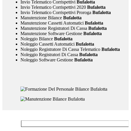
Invio Telematico Corrispettivi
Bufalotta
Invio Telematico Corrispettivi 2020
Bufalotta
Invio Telematico Corrispettivi Proroga
Bufalotta
Manutenzione Bilance
Bufalotta
Manutenzione Cassetti Automatici
Bufalotta
Manutenzione Registratori Di Cassa
Bufalotta
Manutenzione Software Gestione
Bufalotta
Noleggio Bilance
Bufalotta
Noleggio Cassetti Automatici
Bufalotta
Noleggio Registratore Di Cassa Telematico
Bufalotta
Noleggio Registratori Di Cassa
Bufalotta
Noleggio Software Gestione
Bufalotta