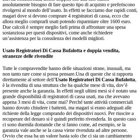
assolutamente bisogno di fare questo tipo di acquisto e preferiscono
rivolgersi al mondo dell’usato. In effetti se facciamo due rapidi conti,
magari dove si devono comprare 4 registratori di cassa, ecco che
allora meglio comprarli usati potendo risparmiare oltre 1600 euro.
Due calcoli è sempre meglio farli prima di affrontare una spesa
sostanziosa per questi dispositivi, come anche richiedere
un’assistenza per la consulenza dei modelli migliori.
Usato Registratori Di Cassa Bufalotta
e doppia vendita,
stranezze delle rivendite
Tutte le compravendite hanno delle situazioni strane, inusuali, ma
non tanto rare come si possa pensare.Una di queste che si rapporta
direttamente al settore dell’
Usato Registratori Di Cassa Bufalotta
,
è la rivendita di una struttura che ha qualche mese di vita, dov’è
presente anche la garanzia. In effetti negli ultimi mesi si è notato una
grande disponibilità di registratori di cassa usati, ma che avevano
appena 3 mesi di vita, come mai? Perché tante attività commerciali
hanno dovuto chiudere i battenti, ma magari si erano adeguati alle
richieste della legge comprando dei dispositivi nuovi. Per riuscire a
recuperare del denaro si è quindi preferito rivenderla. In questo caso
ci sono duemila domande che si fanno come, ad esempio, se la
garanzia vale anche se la cassa viene rivenduta ad altre persone.
Ovvio che essa ha un valore basta solo che ci sia un cambiamento