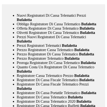
Nuovi Registratori Di Cassa Telematici Prezzi
Bufalotta
Obbligo Registratore Di Cassa Telematico
Bufalotta
Offerta Registratore Di Cassa Telematico
Bufalotta
Olivetti Registratore Di Cassa Telematico
Bufalotta
Prezzi Nuovi Registratori Di Cassa Telematici
Bufalotta
Prezzi Registratori Telematici
Bufalotta
Prezzo Registratore Cassa Telematico
Bufalotta
Prezzo Registratore Di Cassa Telematico
Bufalotta
Prezzo Registratore Telematico
Bufalotta
Proroga Registratore Di Cassa Telematico
Bufalotta
Quanto Costa Un Registratore Di Cassa Telematico
Bufalotta
Registratore Cassa Telematico Prezzo
Bufalotta
Registratore Di Cassa Fiscale Telematico
Bufalotta
Registratore Di Cassa Fiscale Telematico Prezzi
Bufalotta
Registratore Di Cassa Portatile Telematico
Bufalotta
Registratore Di Cassa Telematico
Bufalotta
Registratore Di Cassa Telematico 2020
Bufalotta
Registratore Di Cassa Telematico Buffetti
Bufalotta