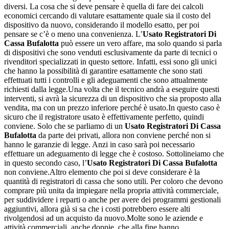
diversi. La cosa che si deve pensare è quella di fare dei calcoli
economici cercando di valutare esattamente quale sia il costo del
dispositivo da nuovo, considerando il modello esatto, per poi
pensare se c’è o meno una convenienza. L’
Usato Registratori Di
Cassa Bufalotta
può essere un vero affare, ma solo quando si parla
di dispositivi che sono venduti esclusivamente da parte di tecnici o
rivenditori specializzati in questo settore. Infatti, essi sono gli unici
che hanno la possibilità di garantire esattamente che sono stati
effettuati tutti i controlli e gli adeguamenti che sono attualmente
richiesti dalla legge.Una volta che il tecnico andrà a eseguire questi
interventi, si avrà la sicurezza di un dispositivo che sia proposto alla
vendita, ma con un prezzo inferiore perché è usato.In questo caso è
sicuro che il registratore usato è effettivamente perfetto, quindi
conviene. Solo che se parliamo di un
Usato Registratori Di Cassa
Bufalotta
da parte dei privati, allora non conviene perché non si
hanno le garanzie di legge. Anzi in caso sarà poi necessario
effettuare un adeguamento di legge che è costoso. Sottolineiamo che
in questo secondo caso, l’
Usato Registratori Di Cassa Bufalotta
non conviene.Altro elemento che poi si deve considerare è la
quantità di registratori di cassa che sono utili. Per coloro che devono
comprare più unita da impiegare nella propria attività commerciale,
per suddividere i reparti o anche per avere dei programmi gestionali
aggiuntivi, allora già si sa che i costi potrebbero essere alti
rivolgendosi ad un acquisto da nuovo.Molte sono le aziende e
attività commerciali, anche doppie, che alla fine hanno