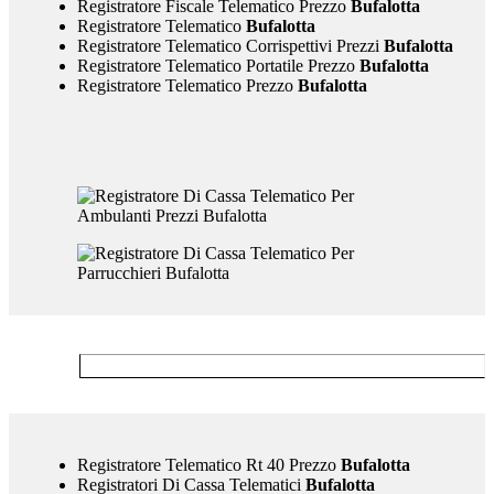
Registratore Fiscale Telematico Prezzo
Bufalotta
Registratore Telematico
Bufalotta
Registratore Telematico Corrispettivi Prezzi
Bufalotta
Registratore Telematico Portatile Prezzo
Bufalotta
Registratore Telematico Prezzo
Bufalotta
Registratore Telematico Rt 40 Prezzo
Bufalotta
Registratori Di Cassa Telematici
Bufalotta