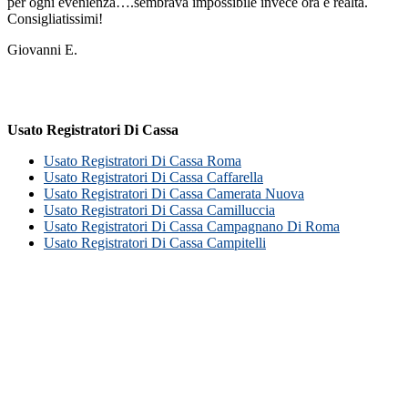
per ogni evenienza….sembrava impossibile invece ora è realtà.
Consigliatissimi!
Giovanni E.
Usato Registratori Di Cassa
Usato Registratori Di Cassa Roma
Usato Registratori Di Cassa Caffarella
Usato Registratori Di Cassa Camerata Nuova
Usato Registratori Di Cassa Camilluccia
Usato Registratori Di Cassa Campagnano Di Roma
Usato Registratori Di Cassa Campitelli