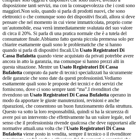
disposizione tanti servizi, ma con la consapevolezza che i costi sono
maggiori.Non solo, quando si parla di prodotti nuovi, che sono
elettronici o che comunque sono dei dispositivi fiscali, allora si deve
pensare che nel momento in cui viene immatricolata, proprio come
un’automobile, essa verrà immediatamente svalutata del suo valore
di circa il 20%. Si parla di una pratica normale che è a tutela del
consumatore finale.Abbiamo fatto questa piccola premessa solo per
chiarire esattamente quali sono le problematiche che si hanno
quando si parla di dispositivi fiscali.Un
Usato Registratori Di
Cassa Bufalotta
quando viene acquistato da privati potrebbe avere
ancora in atto la garanzia, ma comunque si hanno prezzi alti in
questa situazione. Mentre un
Usato Registratori Di Cassa
Bufalotta
comprato da parte di tecnici specializzati ha sicuramente
delle garanzie che sono date da questi professionisti.Vediamo
esattamente quali sono le proposte dei tecnici e dei servizi che
forniscono, dove ci sono sempre tanti “ma”.I rivenditori che
rivendono un
Usato Registratori Di Cassa Bufalotta
operano in
modo da apportare le giuste manutenzioni, revisioni e anche
riparazioni, che consentono un buon funzionamento della struttura.
Questo va sotto la loro responsabilità, quindi si ha la sicurezza di
avere poi un intervento che effettivamente ha un valore legale, nel
senso che il professionista rivende qualcosa che deve rapportarsi alle
normative attuali.una volta che l’
Usato Registratori Di Cassa
Bufalotta
viene posto in vendita, sempre il tecnico o il rivenditore