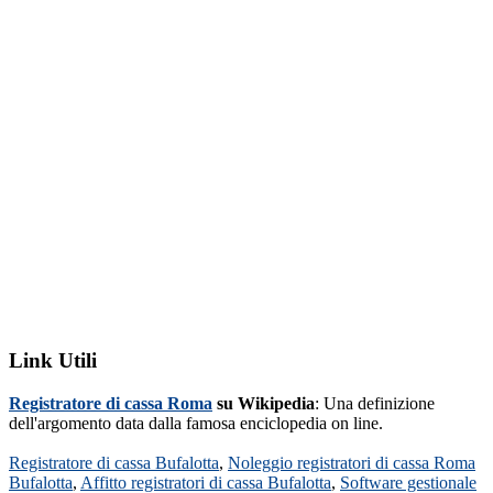
Link Utili
Registratore di cassa Roma
su Wikipedia
: Una definizione
dell'argomento data dalla famosa enciclopedia on line.
Registratore di cassa Bufalotta
,
Noleggio registratori di cassa Roma
Bufalotta
,
Affitto registratori di cassa Bufalotta
,
Software gestionale