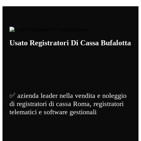
Usato Registratori Di Cassa Bufalotta
✅ azienda leader nella vendita e noleggio
di registratori di cassa Roma, registratori
telematici e software gestionali