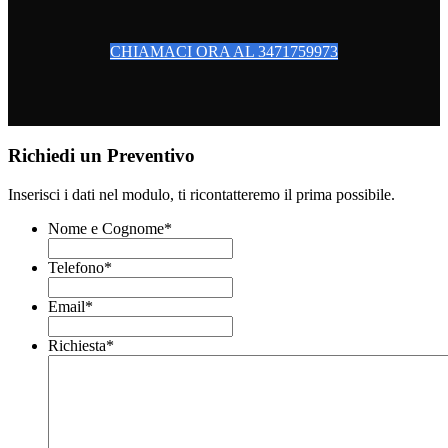
CHIAMACI ORA AL 3471759973
Richiedi un Preventivo
Inserisci i dati nel modulo, ti ricontatteremo il prima possibile.
Nome e Cognome
*
Telefono
*
Email
*
Richiesta
*