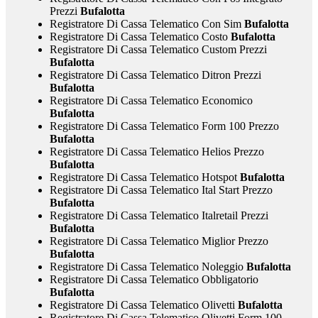
Prezzi
Bufalotta
Registratore Di Cassa Telematico Con Sim
Bufalotta
Registratore Di Cassa Telematico Costo
Bufalotta
Registratore Di Cassa Telematico Custom Prezzi
Bufalotta
Registratore Di Cassa Telematico Ditron Prezzi
Bufalotta
Registratore Di Cassa Telematico Economico
Bufalotta
Registratore Di Cassa Telematico Form 100 Prezzo
Bufalotta
Registratore Di Cassa Telematico Helios Prezzo
Bufalotta
Registratore Di Cassa Telematico Hotspot
Bufalotta
Registratore Di Cassa Telematico Ital Start Prezzo
Bufalotta
Registratore Di Cassa Telematico Italretail Prezzi
Bufalotta
Registratore Di Cassa Telematico Miglior Prezzo
Bufalotta
Registratore Di Cassa Telematico Noleggio
Bufalotta
Registratore Di Cassa Telematico Obbligatorio
Bufalotta
Registratore Di Cassa Telematico Olivetti
Bufalotta
Registratore Di Cassa Telematico Olivetti Form 100