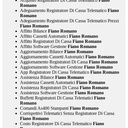
Acquisto Registratore Di Cassa Telematico
Fiano
Romano
Adeguamento Registratore Di Cassa Telematico
Fiano
Romano
Adeguamento Registratore Di Cassa Telematico Prezzi
Fiano Romano
Affitto Bilance
Fiano Romano
Affitto Cassetti Automatici
Fiano Romano
Affitto Registratori Di Cassa
Fiano Romano
Affitto Software Gestione
Fiano Romano
Aggiornamento Bilance
Fiano Romano
Aggiornamento Cassetti Automatici
Fiano Romano
Aggiornamento Registratori Di Cassa
Fiano Romano
Aggiornamento Software Gestione
Fiano Romano
App Registratore Di Cassa Telematico
Fiano Romano
Assistenza Bilance
Fiano Romano
Assistenza Cassetti Automatici
Fiano Romano
Assistenza Registratori Di Cassa
Fiano Romano
Assistenza Software Gestione
Fiano Romano
Buffetti Registratori Di Cassa Telematici
Fiano
Romano
Comandi As400 Stampanti
Fiano Romano
Corrispettivi Telematici Senza Registratore Di Cassa
Fiano Romano
Costo Registratore Di Cassa Telematico
Fiano