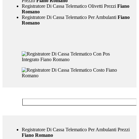
Prezzo
Fiano Romano
Registratore Di Cassa Telematico Olivetti Prezzi
Fiano
Romano
Registratore Di Cassa Telematico Per Ambulanti
Fiano
Romano
Registratore Di Cassa Telematico Per Ambulanti Prezzi
Fiano Romano