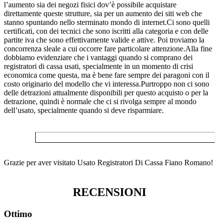
l’aumento sia dei negozi fisici dov’è possibile acquistare
direttamente queste strutture, sia per un aumento dei siti web che
stanno spuntando nello sterminato mondo di internet.Ci sono quelli
certificati, con dei tecnici che sono iscritti alla categoria e con delle
partite iva che sono effettivamente valide e attive. Poi troviamo la
concorrenza sleale a cui occorre fare particolare attenzione.Alla fine
dobbiamo evidenziare che i vantaggi quando si comprano dei
registratori di cassa usati, specialmente in un momento di crisi
economica come questa, ma è bene fare sempre dei paragoni con il
costo originario del modello che vi interessa.Purtroppo non ci sono
delle detrazioni attualmente disponibili per questo acquisto o per la
detrazione, quindi è normale che ci si rivolga sempre al mondo
dell’usato, specialmente quando si deve risparmiare.
Grazie per aver visitato Usato Registratori Di Cassa Fiano Romano!
RECENSIONI
Ottimo