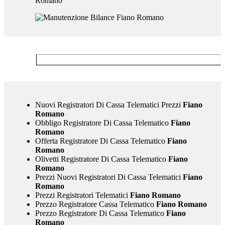
Nuovi Registratori Di Cassa Telematici Prezzi
Fiano
Romano
Obbligo Registratore Di Cassa Telematico
Fiano
Romano
Offerta Registratore Di Cassa Telematico
Fiano
Romano
Olivetti Registratore Di Cassa Telematico
Fiano
Romano
Prezzi Nuovi Registratori Di Cassa Telematici
Fiano
Romano
Prezzi Registratori Telematici
Fiano Romano
Prezzo Registratore Cassa Telematico
Fiano Romano
Prezzo Registratore Di Cassa Telematico
Fiano
Romano