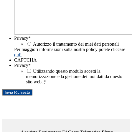
Privacy
*
Autorizzo il trattamento dei miei dati personali
Per maggiori informazioni sulla nostra policy potete cliccare
qui!
CAPTCHA
Privacy
*
Utilizzando questo modulo accetti la
memorizzazione e la gestione dei tuoi dati da questo
sito web.
*