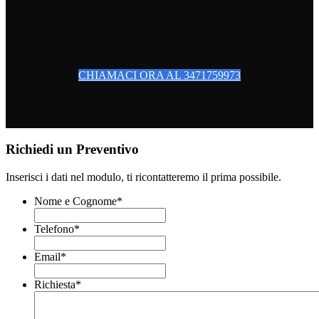
CHIAMACI ORA AL 3471759973
Richiedi un Preventivo
Inserisci i dati nel modulo, ti ricontatteremo il prima possibile.
Nome e Cognome
*
Telefono
*
Email
*
Richiesta
*