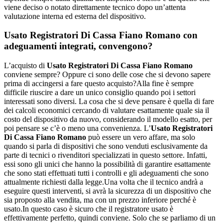
viene deciso o notato direttamente tecnico dopo un’attenta
valutazione interna ed esterna del dispositivo.
Usato Registratori Di Cassa Fiano Romano
con
adeguamenti integrati, convengono?
L’acquisto di
Usato Registratori Di Cassa Fiano Romano
conviene sempre? Oppure ci sono delle cose che si devono sapere
prima di accingersi a fare questo acquisto?Alla fine è sempre
difficile riuscire a dare un unico consiglio quando poi i settori
interessati sono diversi. La cosa che si deve pensare è quella di fare
dei calcoli economici cercando di valutare esattamente quale sia il
costo del dispositivo da nuovo, considerando il modello esatto, per
poi pensare se c’è o meno una convenienza. L’
Usato Registratori
Di Cassa Fiano Romano
può essere un vero affare, ma solo
quando si parla di dispositivi che sono venduti esclusivamente da
parte di tecnici o rivenditori specializzati in questo settore. Infatti,
essi sono gli unici che hanno la possibilità di garantire esattamente
che sono stati effettuati tutti i controlli e gli adeguamenti che sono
attualmente richiesti dalla legge.Una volta che il tecnico andrà a
eseguire questi interventi, si avrà la sicurezza di un dispositivo che
sia proposto alla vendita, ma con un prezzo inferiore perché è
usato.In questo caso è sicuro che il registratore usato è
effettivamente perfetto, quindi conviene. Solo che se parliamo di un