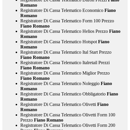
Romano
Registratore Di Cassa Telematico Economico
Fiano
Romano
Registratore Di Cassa Telematico Form 100 Prezzo
Fiano Romano
Registratore Di Cassa Telematico Helios Prezzo
Fiano
Romano
Registratore Di Cassa Telematico Hotspot
Fiano
Romano
Registratore Di Cassa Telematico Ital Start Prezzo
Fiano Romano
Registratore Di Cassa Telematico Italretail Prezzi
Fiano Romano
Registratore Di Cassa Telematico Miglior Prezzo
Fiano Romano
Registratore Di Cassa Telematico Noleggio
Fiano
Romano
Registratore Di Cassa Telematico Obbligatorio
Fiano
Romano
Registratore Di Cassa Telematico Olivetti
Fiano
Romano
Registratore Di Cassa Telematico Olivetti Form 100
Prezzo
Fiano Romano
Registratore Di Cassa Telematico Olivetti Form 200