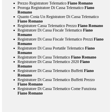
Prezzo Registratore Telematico
Fiano Romano
Proroga Registratore Di Cassa Telematico
Fiano
Romano
Quanto Costa Un Registratore Di Cassa Telematico
Fiano Romano
Registratore Cassa Telematico Prezzo
Fiano Romano
Registratore Di Cassa Fiscale Telematico
Fiano
Romano
Registratore Di Cassa Fiscale Telematico Prezzi
Fiano
Romano
Registratore Di Cassa Portatile Telematico
Fiano
Romano
Registratore Di Cassa Telematico
Fiano Romano
Registratore Di Cassa Telematico 2020
Fiano
Romano
Registratore Di Cassa Telematico Buffetti
Fiano
Romano
Registratore Di Cassa Telematico Buffetti Prezzo
Fiano Romano
Registratore Di Cassa Telematico Come Funziona
Fiano Romano