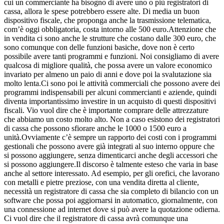
cui un commerciante ha bisogno di avere uno o più registratori di
cassa, allora le spese potrebbero essere alte. Di media un buon
dispositivo fiscale, che proponga anche la trasmissione telematica,
com’è oggi obbligatoria, costa intorno alle 500 euro.Attenzione che
in vendita ci sono anche le strutture che costano dalle 300 euro, che
sono comunque con delle funzioni basiche, dove non è certo
possibile avere tanti programmi e funzioni. Noi consigliamo di avere
qualcosa di migliore qualità, che possa avere un valore economico
invariato per almeno un paio di anni e dove poi la svalutazione sia
molto lenta.Ci sono poi le attività commerciali che possono avere dei
programmi indispensabili per alcuni commercianti e aziende, quindi
diventa importantissimo investire in un acquisto di questi dispositivi
fiscali. Vio vuol dire che è importante comprare delle attrezzature
che abbiamo un costo molto alto. Non a caso esistono dei registratori
di cassa che possono sfiorare anche le 1000 o 1500 euro a
unità.Ovviamente c’è sempre un rapporto dei costi con i programmi
gestionali che possono avere già integrati al suo interno oppure che
si possono aggiungere, senza dimenticarci anche degli accessori che
si possono aggiungere.Il discorso è talmente esteso che varia in base
anche al settore interessato. Ad esempio, per gli orefici, che lavorano
con metalli e pietre preziose, con una vendita diretta al cliente,
necessità un registratore di cassa che sia completo di bilancio con un
software che possa poi aggiornarsi in automatico, giornalmente, con
una connessione ad internet dove si può avere la quotazione odierna.
Ci vuol dire che il registratore di cassa avrà comunque una