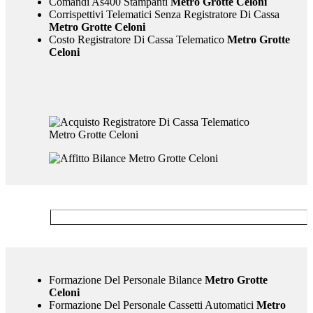
Comandi As400 Stampanti
Metro Grotte Celoni
Corrispettivi Telematici Senza Registratore Di Cassa
Metro Grotte Celoni
Costo Registratore Di Cassa Telematico
Metro Grotte
Celoni
Formazione Del Personale Bilance
Metro Grotte
Celoni
Formazione Del Personale Cassetti Automatici
Metro