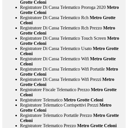
Grotte Celoni
Registratore Di Cassa Telematico Proroga 2020
Metro
Grotte Celoni
Registratore Di Cassa Telematico Rch
Metro Grotte
Celoni
Registratore Di Cassa Telematico Rch Prezzo
Metro
Grotte Celoni
Registratore Di Cassa Telematico Touch Screen
Metro
Grotte Celoni
Registratore Di Cassa Telematico Usato
Metro Grotte
Celoni
Registratore Di Cassa Telematico Wifi
Metro Grotte
Celoni
Registratore Di Cassa Telematico Wifi Portatile
Metro
Grotte Celoni
Registratore Di Cassa Telematico Wifi Prezzi
Metro
Grotte Celoni
Registratore Fiscale Telematico Prezzo
Metro Grotte
Celoni
Registratore Telematico
Metro Grotte Celoni
Registratore Telematico Corrispettivi Prezzi
Metro
Grotte Celoni
Registratore Telematico Portatile Prezzo
Metro Grotte
Celoni
Registratore Telematico Prezzo
Metro Grotte Celoni