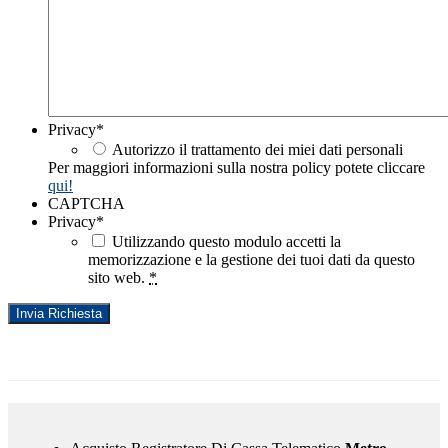
Privacy
*
Autorizzo il trattamento dei miei dati personali
Per maggiori informazioni sulla nostra policy potete cliccare
qui!
CAPTCHA
Privacy
*
Utilizzando questo modulo accetti la
memorizzazione e la gestione dei tuoi dati da questo
sito web.
*