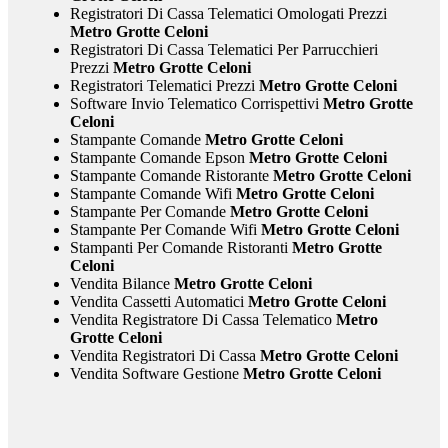
Registratori Di Cassa Telematici Omologati Prezzi
Metro Grotte Celoni
Registratori Di Cassa Telematici Per Parrucchieri
Prezzi
Metro Grotte Celoni
Registratori Telematici Prezzi
Metro Grotte Celoni
Software Invio Telematico Corrispettivi
Metro Grotte
Celoni
Stampante Comande
Metro Grotte Celoni
Stampante Comande Epson
Metro Grotte Celoni
Stampante Comande Ristorante
Metro Grotte Celoni
Stampante Comande Wifi
Metro Grotte Celoni
Stampante Per Comande
Metro Grotte Celoni
Stampante Per Comande Wifi
Metro Grotte Celoni
Stampanti Per Comande Ristoranti
Metro Grotte
Celoni
Vendita Bilance
Metro Grotte Celoni
Vendita Cassetti Automatici
Metro Grotte Celoni
Vendita Registratore Di Cassa Telematico
Metro
Grotte Celoni
Vendita Registratori Di Cassa
Metro Grotte Celoni
Vendita Software Gestione
Metro Grotte Celoni