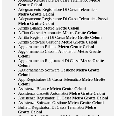
Acquisto Registratore Di Cassa Telematico
Metro
Grotte Celoni
Adeguamento Registratore Di Cassa Telematico
Metro Grotte Celoni
Adeguamento Registratore Di Cassa Telematico Prezzi
Metro Grotte Celoni
Affitto Bilance
Metro Grotte Celoni
Affitto Cassetti Automatici
Metro Grotte Celoni
Affitto Registratori Di Cassa
Metro Grotte Celoni
Affitto Software Gestione
Metro Grotte Celoni
Aggiornamento Bilance
Metro Grotte Celoni
Aggiornamento Cassetti Automatici
Metro Grotte
Celoni
Aggiornamento Registratori Di Cassa
Metro Grotte
Celoni
Aggiornamento Software Gestione
Metro Grotte
Celoni
App Registratore Di Cassa Telematico
Metro Grotte
Celoni
Assistenza Bilance
Metro Grotte Celoni
Assistenza Cassetti Automatici
Metro Grotte Celoni
Assistenza Registratori Di Cassa
Metro Grotte Celoni
Assistenza Software Gestione
Metro Grotte Celoni
Buffetti Registratori Di Cassa Telematici
Metro
Grotte Celoni