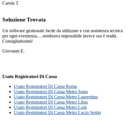
Carola T.
Soluzione Trovata
Un software gestionale facile da utilizzare e con assistenza tecnica
per ogni evenienza….sembrava impossibile invece ora è realtà.
Consigliatissimi!
Giovanni E.
Usato Registratori Di Cassa
Usato Registratori Di Cassa Roma
Usato Registratori Di Cassa Metro Jonio
Usato Registratori Di Cassa Metro Laurentina
Usato Registratori Di Cassa Metro Libia
Usato Registratori Di Cassa Metro Lodi
Usato Registratori Di Cassa Metro Lucio Sestio