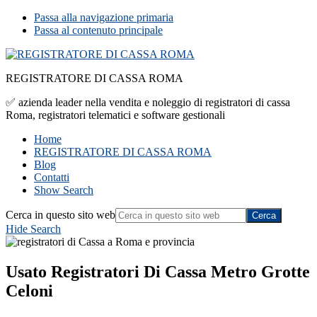
Passa alla navigazione primaria
Passa al contenuto principale
REGISTRATORE DI CASSA ROMA
✅ azienda leader nella vendita e noleggio di registratori di cassa
Roma, registratori telematici e software gestionali
Home
REGISTRATORE DI CASSA ROMA
Blog
Contatti
Show Search
Cerca in questo sito web
Hide Search
Usato Registratori Di Cassa Metro Grotte
Celoni