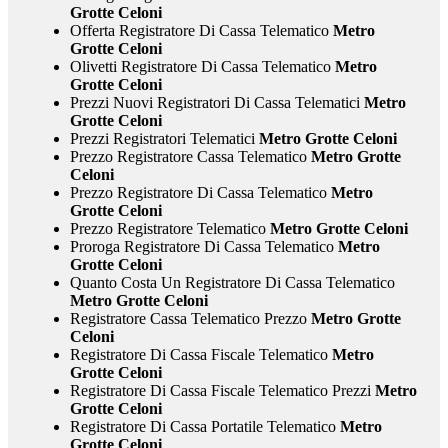
Grotte Celoni
Offerta Registratore Di Cassa Telematico
Metro
Grotte Celoni
Olivetti Registratore Di Cassa Telematico
Metro
Grotte Celoni
Prezzi Nuovi Registratori Di Cassa Telematici
Metro
Grotte Celoni
Prezzi Registratori Telematici
Metro Grotte Celoni
Prezzo Registratore Cassa Telematico
Metro Grotte
Celoni
Prezzo Registratore Di Cassa Telematico
Metro
Grotte Celoni
Prezzo Registratore Telematico
Metro Grotte Celoni
Proroga Registratore Di Cassa Telematico
Metro
Grotte Celoni
Quanto Costa Un Registratore Di Cassa Telematico
Metro Grotte Celoni
Registratore Cassa Telematico Prezzo
Metro Grotte
Celoni
Registratore Di Cassa Fiscale Telematico
Metro
Grotte Celoni
Registratore Di Cassa Fiscale Telematico Prezzi
Metro
Grotte Celoni
Registratore Di Cassa Portatile Telematico
Metro
Grotte Celoni