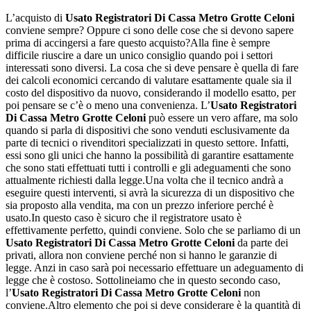
L’acquisto di
Usato Registratori Di Cassa Metro Grotte Celoni
conviene sempre? Oppure ci sono delle cose che si devono sapere
prima di accingersi a fare questo acquisto?Alla fine è sempre
difficile riuscire a dare un unico consiglio quando poi i settori
interessati sono diversi. La cosa che si deve pensare è quella di fare
dei calcoli economici cercando di valutare esattamente quale sia il
costo del dispositivo da nuovo, considerando il modello esatto, per
poi pensare se c’è o meno una convenienza. L’
Usato Registratori
Di Cassa Metro Grotte Celoni
può essere un vero affare, ma solo
quando si parla di dispositivi che sono venduti esclusivamente da
parte di tecnici o rivenditori specializzati in questo settore. Infatti,
essi sono gli unici che hanno la possibilità di garantire esattamente
che sono stati effettuati tutti i controlli e gli adeguamenti che sono
attualmente richiesti dalla legge.Una volta che il tecnico andrà a
eseguire questi interventi, si avrà la sicurezza di un dispositivo che
sia proposto alla vendita, ma con un prezzo inferiore perché è
usato.In questo caso è sicuro che il registratore usato è
effettivamente perfetto, quindi conviene. Solo che se parliamo di un
Usato Registratori Di Cassa Metro Grotte Celoni
da parte dei
privati, allora non conviene perché non si hanno le garanzie di
legge. Anzi in caso sarà poi necessario effettuare un adeguamento di
legge che è costoso. Sottolineiamo che in questo secondo caso,
l’
Usato Registratori Di Cassa Metro Grotte Celoni
non
conviene.Altro elemento che poi si deve considerare è la quantità di