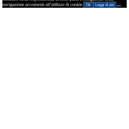
navigazione acconsenti all’utilizzo di cookie.
Ok
Leggi di più