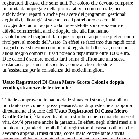
registratori di cassa che sono utili. Per coloro che devono comprare
più unita da impiegare nella propria attività commerciale, per
suddividere i reparti o anche per avere dei programmi gestionali
aggiuntivi, allora già si sa che i costi potrebbero essere alti
rivolgendosi ad un acquisto da nuovo.Molte sono le aziende e
attività commerciali, anche doppie, che alla fine hanno
assolutamente bisogno di fare questo tipo di acquisto e preferiscono
rivolgersi al mondo dell’usato. In effetti se facciamo due rapidi conti,
magari dove si devono comprare 4 registratori di cassa, ecco che
allora meglio comprarli usati potendo risparmiare oltre 1600 euro.
Due calcoli è sempre meglio farli prima di affrontare una spesa
sostanziosa per questi dispositivi, come anche richiedere
un’assistenza per la consulenza dei modelli migliori.
Usato Registratori Di Cassa Metro Grotte Celoni
e doppia
vendita, stranezze delle rivendite
Tutte le compravendite hanno delle situazioni strane, inusuali, ma
non tanto rare come si possa pensare.Una di queste che si rapporta
direttamente al settore dell’
Usato Registratori Di Cassa Metro
Grotte Celoni
, è la rivendita di una struttura che ha qualche mese di
vita, dov’è presente anche la garanzia. In effetti negli ultimi mesi si è
notato una grande disponibilità di registratori di cassa usati, ma che
avevano appena 3 mesi di vita, come mai? Perché tante attività
commerciali hanno dovuto chiudere i battenti, ma magari si erano