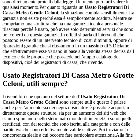
sono direttamente protetti dalla legge. Un utente può farli valere in
qualsiasi momento.Per quanto riguarda un
Usato Registratori Di
Cassa Metro Grotte Celoni
, la situazione cambia sensibilmente. La
garanzia non esiste perché essa è semplicemente scaduta. Mentre se
compriamo una struttura che ha una garanzia tecnica personale
rilasciata perché è usato, può avere solo determinati servizi che sono
poi coperti da questa garanzia.In effetti si parla di interventi che
possono essere di un intervento tecnico di costi diminuiti, oppure di
riparazioni gratuite che si riassumono in un massimo di 5.Diciamo
che effettivamente esse variano in base alla vendita stessa decisa da l
tecnico e dalle proposte che possiede nell’ampio catalogo dei
dispositivi, cioè dei registratori di cassa, che rivende.
Usato Registratori Di Cassa Metro Grotte
Celoni
, utili sempre?
I rivenditori che operano nel settore dell’
Usato Registratori Di
Cassa Metro Grotte Celoni
sono sempre utili e questo è palese
anche per l’aumento sia dei negozi fisici dov’è possibile acquistare
direttamente queste strutture, sia per un aumento dei siti web che
stanno spuntando nello sterminato mondo di internet.Ci sono quelli
certificati, con dei tecnici che sono iscritti alla categoria e con delle
partite iva che sono effettivamente valide e attive. Poi troviamo la
concorrenza sleale a cui occorre fare particolare attenzione.Alla fine