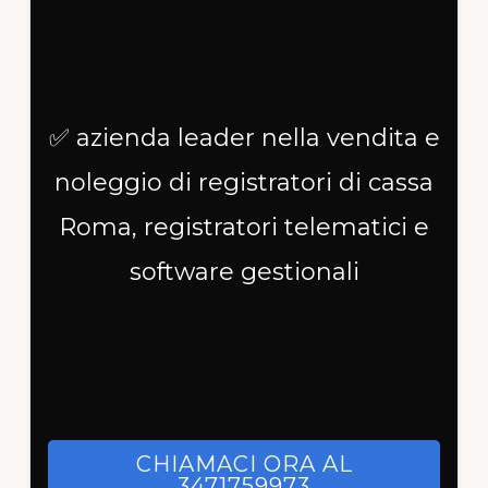
registratori
telematici
e
✅ azienda leader nella vendita e
software
gestionali
noleggio di registratori di cassa
Roma, registratori telematici e
software gestionali
CHIAMACI ORA AL
3471759973