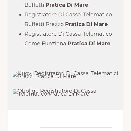
Buffetti
Pratica Di Mare
Registratore Di Cassa Telematico
Buffetti Prezzo
Pratica Di Mare
Registratore Di Cassa Telematico
Come Funziona
Pratica Di Mare