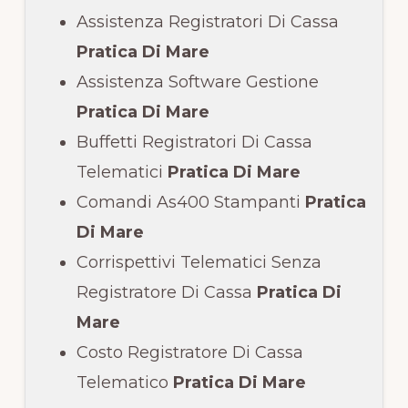
Assistenza Registratori Di Cassa
Pratica Di Mare
Assistenza Software Gestione
Pratica Di Mare
Buffetti Registratori Di Cassa
Telematici
Pratica Di Mare
Comandi As400 Stampanti
Pratica
Di Mare
Corrispettivi Telematici Senza
Registratore Di Cassa
Pratica Di
Mare
Costo Registratore Di Cassa
Telematico
Pratica Di Mare