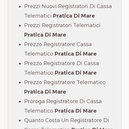
Prezzi Nuovi Registratori Di Cassa
Telematici
Pratica Di Mare
Prezzi Registratori Telematici
Pratica Di Mare
Prezzo Registratore Cassa
Telematico
Pratica Di Mare
Prezzo Registratore Di Cassa
Telematico
Pratica Di Mare
Prezzo Registratore Telematico
Pratica Di Mare
Proroga Registratore Di Cassa
Telematico
Pratica Di Mare
Quanto Costa Un Registratore Di