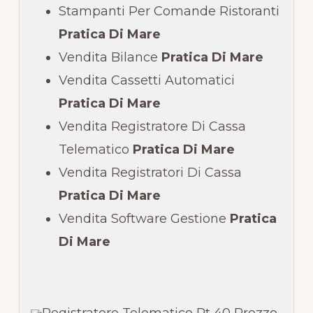
Stampanti Per Comande Ristoranti
Pratica Di Mare
Vendita Bilance
Pratica Di Mare
Vendita Cassetti Automatici
Pratica Di Mare
Vendita Registratore Di Cassa
Telematico
Pratica Di Mare
Vendita Registratori Di Cassa
Pratica Di Mare
Vendita Software Gestione
Pratica
Di Mare