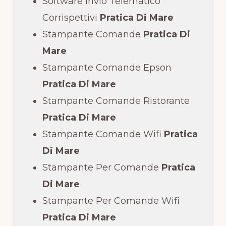
Software Invio Telematico
Corrispettivi
Pratica Di Mare
Stampante Comande
Pratica Di
Mare
Stampante Comande Epson
Pratica Di Mare
Stampante Comande Ristorante
Pratica Di Mare
Stampante Comande Wifi
Pratica
Di Mare
Stampante Per Comande
Pratica
Di Mare
Stampante Per Comande Wifi
Pratica Di Mare