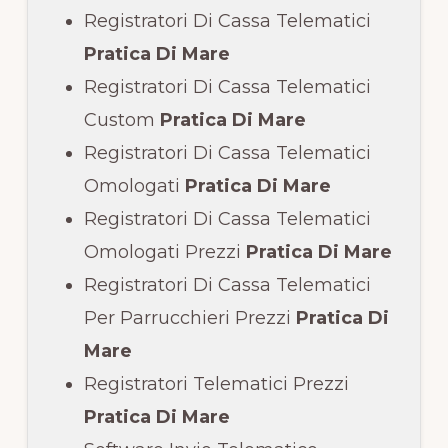
Registratori Di Cassa Telematici
Pratica Di Mare
Registratori Di Cassa Telematici
Custom
Pratica Di Mare
Registratori Di Cassa Telematici
Omologati
Pratica Di Mare
Registratori Di Cassa Telematici
Omologati Prezzi
Pratica Di Mare
Registratori Di Cassa Telematici
Per Parrucchieri Prezzi
Pratica Di
Mare
Registratori Telematici Prezzi
Pratica Di Mare