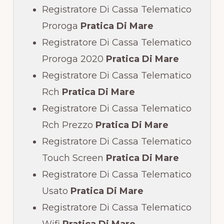
Registratore Di Cassa Telematico
Proroga
Pratica Di Mare
Registratore Di Cassa Telematico
Proroga 2020
Pratica Di Mare
Registratore Di Cassa Telematico
Rch
Pratica Di Mare
Registratore Di Cassa Telematico
Rch Prezzo
Pratica Di Mare
Registratore Di Cassa Telematico
Touch Screen
Pratica Di Mare
Registratore Di Cassa Telematico
Usato
Pratica Di Mare
Registratore Di Cassa Telematico