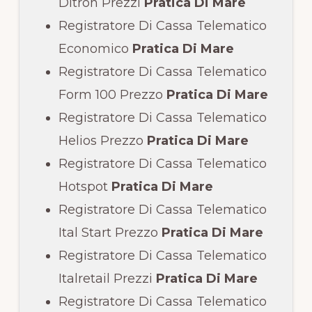
Ditron Prezzi
Pratica Di Mare
Registratore Di Cassa Telematico
Economico
Pratica Di Mare
Registratore Di Cassa Telematico
Form 100 Prezzo
Pratica Di Mare
Registratore Di Cassa Telematico
Helios Prezzo
Pratica Di Mare
Registratore Di Cassa Telematico
Hotspot
Pratica Di Mare
Registratore Di Cassa Telematico
Ital Start Prezzo
Pratica Di Mare
Registratore Di Cassa Telematico
Italretail Prezzi
Pratica Di Mare
Registratore Di Cassa Telematico