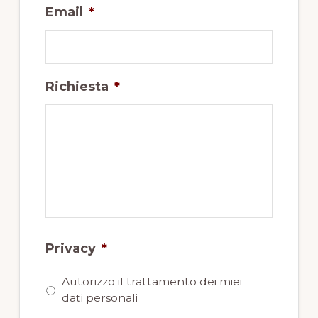
Email
*
Richiesta
*
Privacy
*
Autorizzo il trattamento dei miei
dati personali