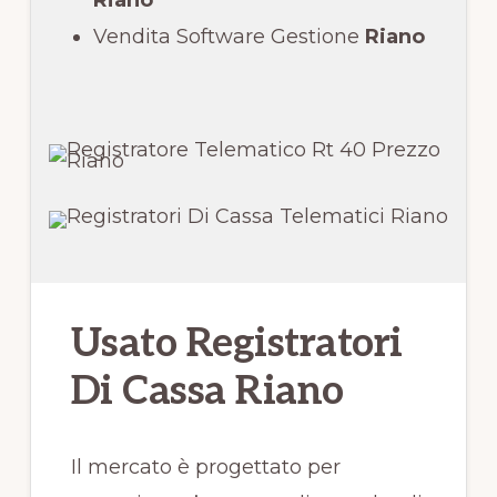
Vendita Software Gestione
Riano
Usato Registratori
Di Cassa Riano
Il mercato è progettato per