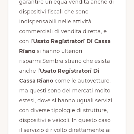
garantire un’equa vendita anche di
dispositivi fiscali che sono
indispensabili nelle attività
commerciali di vendita diretta, e
con l’
Usato Registratori Di Cassa
Riano
si hanno ulteriori
risparmi.Sembra strano che esista
anche l’
Usato Registratori Di
Cassa Riano
come le autovetture,
ma questi sono dei mercati molto
estesi, dove si hanno uguali servizi
con diverse tipologie di strutture,
dispositivi e veicoli. In questo caso
il servizio è rivolto direttamente ai