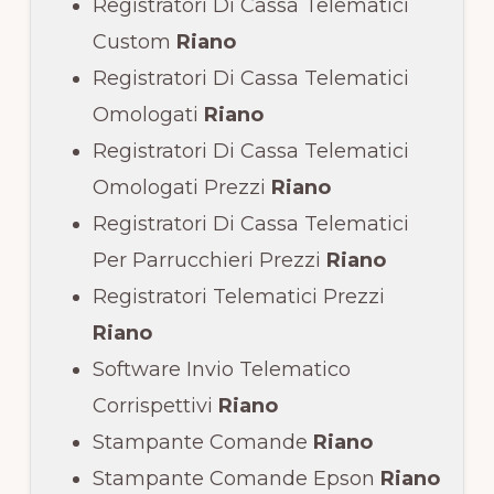
Registratori Di Cassa Telematici
Custom
Riano
Registratori Di Cassa Telematici
Omologati
Riano
Registratori Di Cassa Telematici
Omologati Prezzi
Riano
Registratori Di Cassa Telematici
Per Parrucchieri Prezzi
Riano
Registratori Telematici Prezzi
Riano
Software Invio Telematico
Corrispettivi
Riano
Stampante Comande
Riano
Stampante Comande Epson
Riano