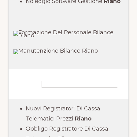
Noleggio Software Gestione
Riano
Nuovi Registratori Di Cassa
Telematici Prezzi
Riano
Obbligo Registratore Di Cassa