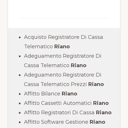
Acquisto Registratore Di Cassa
Telematico
Riano
Adeguamento Registratore Di
Cassa Telematico
Riano
Adeguamento Registratore Di
Cassa Telematico Prezzi
Riano
Affitto Bilance
Riano
Affitto Cassetti Automatici
Riano
Affitto Registratori Di Cassa
Riano
Affitto Software Gestione
Riano