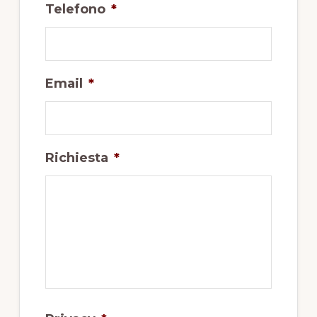
Telefono
*
Email
*
Richiesta
*