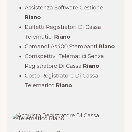
Assistenza Software Gestione
Riano
Buffetti Registratori Di Cassa
Telematici
Riano
Comandi As400 Stampanti
Riano
Corrispettivi Telematici Senza
Registratore Di Cassa
Riano
Costo Registratore Di Cassa
Telematico
Riano