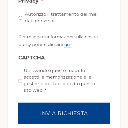
Privacy
*
Autorizzo il trattamento dei miei
dati personali
Per maggiori informazioni sulla nostra
policy potete cliccare
qui!
CAPTCHA
P
Utilizzando questo modulo
r
accetti la memorizzazione e la
i
gestione dei tuoi dati da questo
v
sito web.
*
a
c
y
*