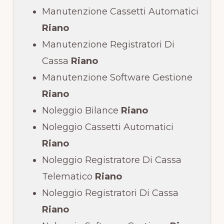
Manutenzione Cassetti Automatici
Riano
Manutenzione Registratori Di
Cassa
Riano
Manutenzione Software Gestione
Riano
Noleggio Bilance
Riano
Noleggio Cassetti Automatici
Riano
Noleggio Registratore Di Cassa
Telematico
Riano
Noleggio Registratori Di Cassa
Riano