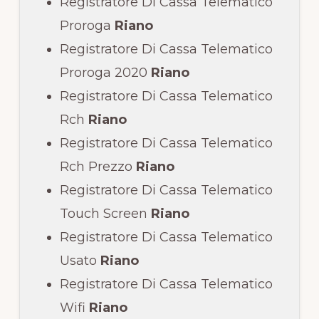
Registratore Di Cassa Telematico
Proroga
Riano
Registratore Di Cassa Telematico
Proroga 2020
Riano
Registratore Di Cassa Telematico
Rch
Riano
Registratore Di Cassa Telematico
Rch Prezzo
Riano
Registratore Di Cassa Telematico
Touch Screen
Riano
Registratore Di Cassa Telematico
Usato
Riano
Registratore Di Cassa Telematico
Wifi
Riano