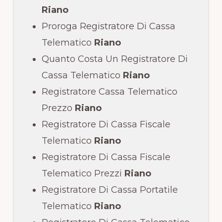
Riano
Proroga Registratore Di Cassa
Telematico
Riano
Quanto Costa Un Registratore Di
Cassa Telematico
Riano
Registratore Cassa Telematico
Prezzo
Riano
Registratore Di Cassa Fiscale
Telematico
Riano
Registratore Di Cassa Fiscale
Telematico Prezzi
Riano
Registratore Di Cassa Portatile
Telematico
Riano