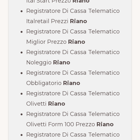
Ital Start Prezzo
Riano
Registratore Di Cassa Telematico
Italretail Prezzi
Riano
Registratore Di Cassa Telematico
Miglior Prezzo
Riano
Registratore Di Cassa Telematico
Noleggio
Riano
Registratore Di Cassa Telematico
Obbligatorio
Riano
Registratore Di Cassa Telematico
Olivetti
Riano
Registratore Di Cassa Telematico
Olivetti Form 100 Prezzo
Riano
Registratore Di Cassa Telematico