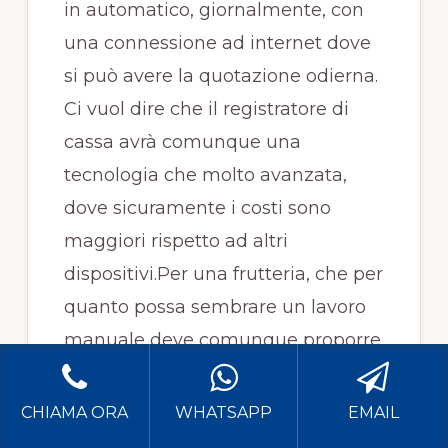
in automatico, giornalmente, con
una connessione ad internet dove
si può avere la quotazione odierna.
Ci vuol dire che il registratore di
cassa avrà comunque una
tecnologia che molto avanzata,
dove sicuramente i costi sono
maggiori rispetto ad altri
dispositivi.Per una frutteria, che per
quanto possa sembrare un lavoro
manuale deve comunque proporre
una vendita chiara, allora è
importante che si abbia un
CHIAMA ORA
WHATSAPP
EMAIL
registratore di cassa completo di