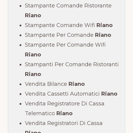
Stampante Comande Ristorante
Riano
Stampante Comande Wifi
Riano
Stampante Per Comande
Riano
Stampante Per Comande Wifi
Riano
Stampanti Per Comande Ristoranti
Riano
Vendita Bilance
Riano
Vendita Cassetti Automatici
Riano
Vendita Registratore Di Cassa
Telematico
Riano
Vendita Registratori Di Cassa
Riano