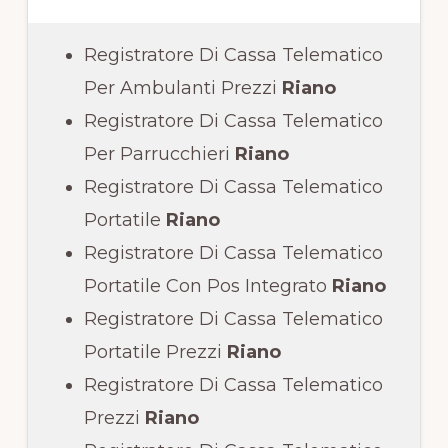
Registratore Di Cassa Telematico
Per Ambulanti Prezzi
Riano
Registratore Di Cassa Telematico
Per Parrucchieri
Riano
Registratore Di Cassa Telematico
Portatile
Riano
Registratore Di Cassa Telematico
Portatile Con Pos Integrato
Riano
Registratore Di Cassa Telematico
Portatile Prezzi
Riano
Registratore Di Cassa Telematico
Prezzi
Riano