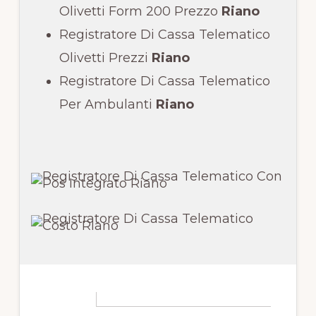
Olivetti Form 200 Prezzo
Riano
Registratore Di Cassa Telematico
Olivetti Prezzi
Riano
Registratore Di Cassa Telematico
Per Ambulanti
Riano