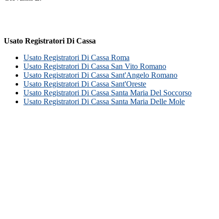
Usato Registratori Di Cassa
Usato Registratori Di Cassa Roma
Usato Registratori Di Cassa San Vito Romano
Usato Registratori Di Cassa Sant'Angelo Romano
Usato Registratori Di Cassa Sant'Oreste
Usato Registratori Di Cassa Santa Maria Del Soccorso
Usato Registratori Di Cassa Santa Maria Delle Mole