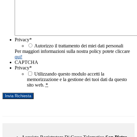
Privacy
*
Autorizzo il trattamento dei miei dati personali
Per maggiori informazioni sulla nostra policy potete cliccare
qui!
CAPTCHA
Privacy
*
Utilizzando questo modulo accetti la
memorizzazione e la gestione dei tuoi dati da questo
sito web.
*