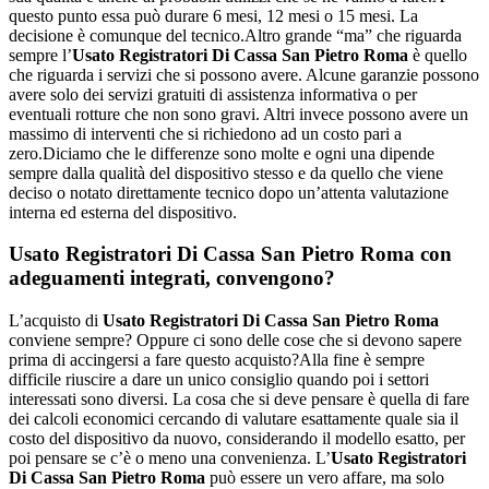
questo punto essa può durare 6 mesi, 12 mesi o 15 mesi. La
decisione è comunque del tecnico.Altro grande “ma” che riguarda
sempre l’
Usato Registratori Di Cassa San Pietro Roma
è quello
che riguarda i servizi che si possono avere. Alcune garanzie possono
avere solo dei servizi gratuiti di assistenza informativa o per
eventuali rotture che non sono gravi. Altri invece possono avere un
massimo di interventi che si richiedono ad un costo pari a
zero.Diciamo che le differenze sono molte e ogni una dipende
sempre dalla qualità del dispositivo stesso e da quello che viene
deciso o notato direttamente tecnico dopo un’attenta valutazione
interna ed esterna del dispositivo.
Usato Registratori Di Cassa San Pietro Roma
con
adeguamenti integrati, convengono?
L’acquisto di
Usato Registratori Di Cassa San Pietro Roma
conviene sempre? Oppure ci sono delle cose che si devono sapere
prima di accingersi a fare questo acquisto?Alla fine è sempre
difficile riuscire a dare un unico consiglio quando poi i settori
interessati sono diversi. La cosa che si deve pensare è quella di fare
dei calcoli economici cercando di valutare esattamente quale sia il
costo del dispositivo da nuovo, considerando il modello esatto, per
poi pensare se c’è o meno una convenienza. L’
Usato Registratori
Di Cassa San Pietro Roma
può essere un vero affare, ma solo