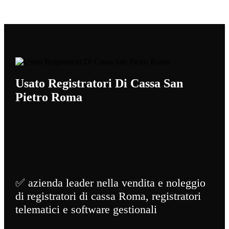
Usato Registratori Di Cassa San
Pietro Roma
✅ azienda leader nella vendita e noleggio
di registratori di cassa Roma, registratori
telematici e software gestionali