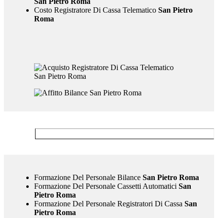
San Pietro Roma
Costo Registratore Di Cassa Telematico
San Pietro
Roma
Formazione Del Personale Bilance
San Pietro Roma
Formazione Del Personale Cassetti Automatici
San
Pietro Roma
Formazione Del Personale Registratori Di Cassa
San
Pietro Roma