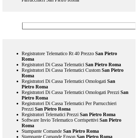
Registratore Telematico Rt 40 Prezzo
San Pietro
Roma
Registratori Di Cassa Telematici
San Pietro Roma
Registratori Di Cassa Telematici Custom
San Pietro
Roma
Registratori Di Cassa Telematici Omologati
San
Pietro Roma
Registratori Di Cassa Telematici Omologati Prezzi
San
Pietro Roma
Registratori Di Cassa Telematici Per Parrucchieri
Prezzi
San Pietro Roma
Registratori Telematici Prezzi
San Pietro Roma
Software Invio Telematico Corrispettivi
San Pietro
Roma
Stampante Comande
San Pietro Roma
Stampante Comande Epson
San Pietro Roma