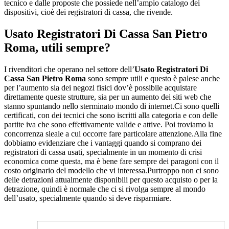
tecnico e dalle proposte che possiede nell’ampio catalogo dei
dispositivi, cioè dei registratori di cassa, che rivende.
Usato Registratori Di Cassa San Pietro
Roma
, utili sempre?
I rivenditori che operano nel settore dell’
Usato Registratori Di
Cassa San Pietro Roma
sono sempre utili e questo è palese anche
per l’aumento sia dei negozi fisici dov’è possibile acquistare
direttamente queste strutture, sia per un aumento dei siti web che
stanno spuntando nello sterminato mondo di internet.Ci sono quelli
certificati, con dei tecnici che sono iscritti alla categoria e con delle
partite iva che sono effettivamente valide e attive. Poi troviamo la
concorrenza sleale a cui occorre fare particolare attenzione.Alla fine
dobbiamo evidenziare che i vantaggi quando si comprano dei
registratori di cassa usati, specialmente in un momento di crisi
economica come questa, ma è bene fare sempre dei paragoni con il
costo originario del modello che vi interessa.Purtroppo non ci sono
delle detrazioni attualmente disponibili per questo acquisto o per la
detrazione, quindi è normale che ci si rivolga sempre al mondo
dell’usato, specialmente quando si deve risparmiare.