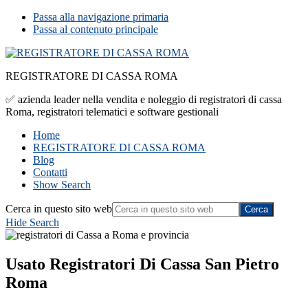
Passa alla navigazione primaria
Passa al contenuto principale
REGISTRATORE DI CASSA ROMA
✅ azienda leader nella vendita e noleggio di registratori di cassa
Roma, registratori telematici e software gestionali
Home
REGISTRATORE DI CASSA ROMA
Blog
Contatti
Show Search
Cerca in questo sito web
Hide Search
Usato Registratori Di Cassa San Pietro
Roma