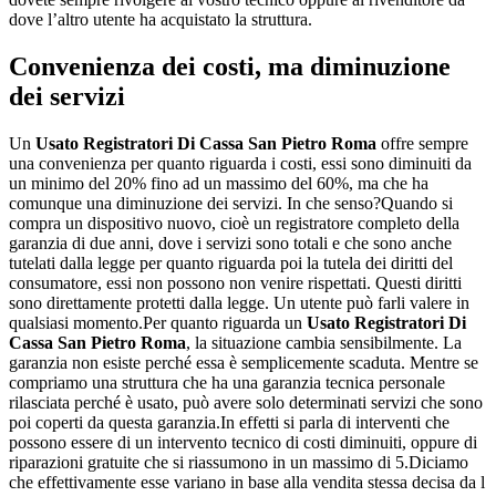
dove l’altro utente ha acquistato la struttura.
Convenienza dei costi, ma diminuzione
dei servizi
Un
Usato Registratori Di Cassa San Pietro Roma
offre sempre
una convenienza per quanto riguarda i costi, essi sono diminuiti da
un minimo del 20% fino ad un massimo del 60%, ma che ha
comunque una diminuzione dei servizi. In che senso?Quando si
compra un dispositivo nuovo, cioè un registratore completo della
garanzia di due anni, dove i servizi sono totali e che sono anche
tutelati dalla legge per quanto riguarda poi la tutela dei diritti del
consumatore, essi non possono non venire rispettati. Questi diritti
sono direttamente protetti dalla legge. Un utente può farli valere in
qualsiasi momento.Per quanto riguarda un
Usato Registratori Di
Cassa San Pietro Roma
, la situazione cambia sensibilmente. La
garanzia non esiste perché essa è semplicemente scaduta. Mentre se
compriamo una struttura che ha una garanzia tecnica personale
rilasciata perché è usato, può avere solo determinati servizi che sono
poi coperti da questa garanzia.In effetti si parla di interventi che
possono essere di un intervento tecnico di costi diminuiti, oppure di
riparazioni gratuite che si riassumono in un massimo di 5.Diciamo
che effettivamente esse variano in base alla vendita stessa decisa da l