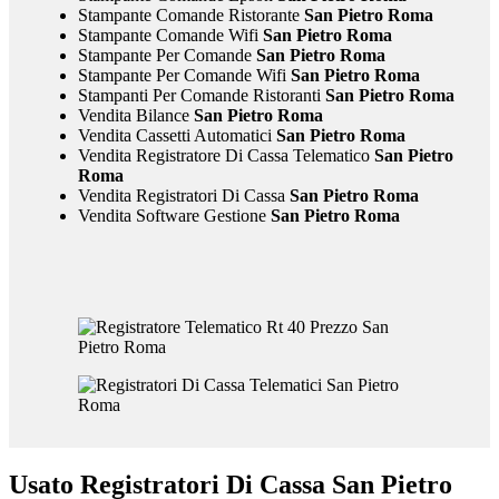
Stampante Comande Ristorante
San Pietro Roma
Stampante Comande Wifi
San Pietro Roma
Stampante Per Comande
San Pietro Roma
Stampante Per Comande Wifi
San Pietro Roma
Stampanti Per Comande Ristoranti
San Pietro Roma
Vendita Bilance
San Pietro Roma
Vendita Cassetti Automatici
San Pietro Roma
Vendita Registratore Di Cassa Telematico
San Pietro
Roma
Vendita Registratori Di Cassa
San Pietro Roma
Vendita Software Gestione
San Pietro Roma
Usato Registratori Di Cassa San Pietro