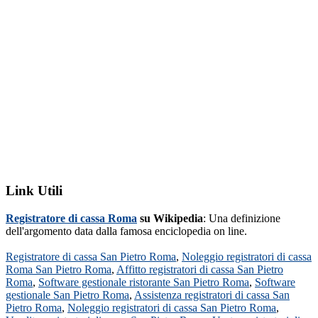
Link Utili
Registratore di cassa Roma
su Wikipedia
: Una definizione
dell'argomento data dalla famosa enciclopedia on line.
Registratore di cassa San Pietro Roma
,
Noleggio registratori di cassa
Roma San Pietro Roma
,
Affitto registratori di cassa San Pietro
Roma
,
Software gestionale ristorante San Pietro Roma
,
Software
gestionale San Pietro Roma
,
Assistenza registratori di cassa San
Pietro Roma
,
Noleggio registratori di cassa San Pietro Roma
,