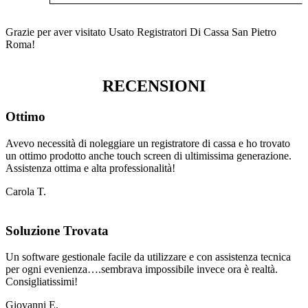
Grazie per aver visitato Usato Registratori Di Cassa San Pietro
Roma!
RECENSIONI
Ottimo
Avevo necessità di noleggiare un registratore di cassa e ho trovato
un ottimo prodotto anche touch screen di ultimissima generazione.
Assistenza ottima e alta professionalità!
Carola T.
Soluzione Trovata
Un software gestionale facile da utilizzare e con assistenza tecnica
per ogni evenienza….sembrava impossibile invece ora è realtà.
Consigliatissimi!
Giovanni E.