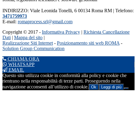
INDIRIZZO: Viale Leonida Tonelli, 6 00134 Roma RM | Telefono:
3471759973
E-mail:
romaprocess.srl@gmail.com
Copyright © 2017 -
Informativa Privacy
|
Richiesta Cancellazione
Dati
|
Mappa del sito
|
Realizzazione Siti Internet
-
Posizionamento siti web ROMA
-
Solution Group Communication
CHIAMA ORA
WHATSAPP
EMAIL
Questo sito utilizza cookie in conformità alla policy e cookie che
rientrano nella responsabilità di terze parti. Proseguendo nella
navigazione acconsenti all’utilizzo di cookie.
Ok
Leggi di più