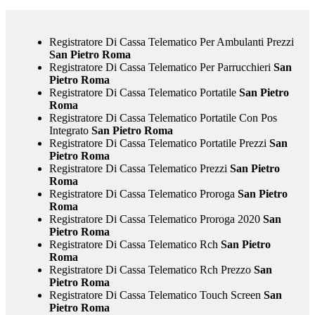
Registratore Di Cassa Telematico Per Ambulanti Prezzi
San Pietro Roma
Registratore Di Cassa Telematico Per Parrucchieri
San
Pietro Roma
Registratore Di Cassa Telematico Portatile
San Pietro
Roma
Registratore Di Cassa Telematico Portatile Con Pos
Integrato
San Pietro Roma
Registratore Di Cassa Telematico Portatile Prezzi
San
Pietro Roma
Registratore Di Cassa Telematico Prezzi
San Pietro
Roma
Registratore Di Cassa Telematico Proroga
San Pietro
Roma
Registratore Di Cassa Telematico Proroga 2020
San
Pietro Roma
Registratore Di Cassa Telematico Rch
San Pietro
Roma
Registratore Di Cassa Telematico Rch Prezzo
San
Pietro Roma
Registratore Di Cassa Telematico Touch Screen
San
Pietro Roma