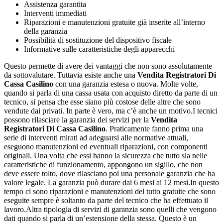
Assistenza garantita
Interventi immediati
Riparazioni e manutenzioni gratuite già inserite all’interno
della garanzia
Possibilità di sostituzione del dispositivo fiscale
Informative sulle caratteristiche degli apparecchi
Questo permette di avere dei vantaggi che non sono assolutamente
da sottovalutare. Tuttavia esiste anche una
Vendita Registratori Di
Cassa Casilino
con una garanzia estesa o nuova. Molte volte,
quando si parla di una cassa usata con acquisto diretto da parte di un
tecnico, si pensa che esse siano più costose delle altre che sono
vendute dai privati. In parte è vero, ma c’è anche un motivo.I tecnici
possono rilasciare la garanzia dei servizi per la
Vendita
Registratori Di Cassa Casilino
. Praticamente fanno prima una
serie di interventi mirati ad adeguarsi alle normative attuali,
eseguono manutenzioni ed eventuali riparazioni, con componenti
originali. Una volta che essi hanno la sicurezza che tutto sia nelle
caratteristiche di funzionamento, appongono un sigillo, che non
deve essere tolto, dove rilasciano poi una personale garanzia che ha
valore legale. La garanzia può durare dai 6 mesi ai 12 mesi.In questo
tempo ci sono riparazioni e manutenzioni del tutto gratuite che sono
eseguite sempre è soltanto da parte del tecnico che ha effettuato il
lavoro.Altra tipologia di servizi di garanzia sono quelli che vengono
dati quando si parla di un’estensione della stessa. Questo è un