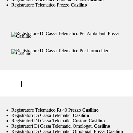
Registratore Telematico Prezzo
Casilino
Registratore Telematico Rt 40 Prezzo
Casilino
Registratori Di Cassa Telematici
Casilino
Registratori Di Cassa Telematici Custom
Casilino
Registratori Di Cassa Telematici Omologati
Casilino
Registratori Di Cassa Telematici Omologati Prezzi
Casilino