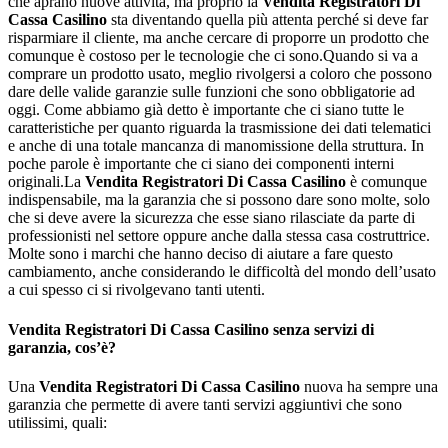
che aprano nuove attività, ma proprio la
Vendita Registratori Di
Cassa Casilino
sta diventando quella più attenta perché si deve far
risparmiare il cliente, ma anche cercare di proporre un prodotto che
comunque è costoso per le tecnologie che ci sono.Quando si va a
comprare un prodotto usato, meglio rivolgersi a coloro che possono
dare delle valide garanzie sulle funzioni che sono obbligatorie ad
oggi. Come abbiamo già detto è importante che ci siano tutte le
caratteristiche per quanto riguarda la trasmissione dei dati telematici
e anche di una totale mancanza di manomissione della struttura. In
poche parole è importante che ci siano dei componenti interni
originali.La
Vendita Registratori Di Cassa Casilino
è comunque
indispensabile, ma la garanzia che si possono dare sono molte, solo
che si deve avere la sicurezza che esse siano rilasciate da parte di
professionisti nel settore oppure anche dalla stessa casa costruttrice.
Molte sono i marchi che hanno deciso di aiutare a fare questo
cambiamento, anche considerando le difficoltà del mondo dell’usato
a cui spesso ci si rivolgevano tanti utenti.
Vendita Registratori Di Cassa Casilino
senza servizi di
garanzia, cos’è?
Una
Vendita Registratori Di Cassa Casilino
nuova ha sempre una
garanzia che permette di avere tanti servizi aggiuntivi che sono
utilissimi, quali: