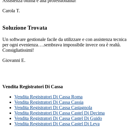
Assistenza ottima e alta professionalità!
Carola T.
Soluzione Trovata
Un software gestionale facile da utilizzare e con assistenza tecnica
per ogni evenienza….sembrava impossibile invece ora è realtà.
Consigliatissimi!
Giovanni E.
Vendita Registratori Di Cassa
Vendita Registratori Di Cassa Roma
Vendita Registratori Di Cassa Cassia
Vendita Registratori Di Cassa Castagnola
Vendita Registratori Di Cassa Castel Di Decima
Vendita Registratori Di Cassa Castel Di Guido
Vendita Registratori Di Cassa Castel Di Leva