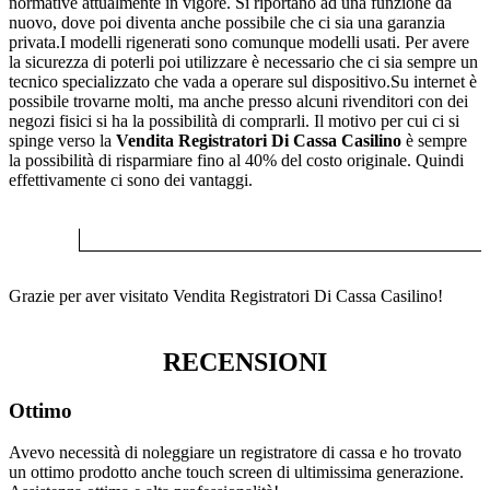
normative attualmente in vigore. Si riportano ad una funzione da
nuovo, dove poi diventa anche possibile che ci sia una garanzia
privata.I modelli rigenerati sono comunque modelli usati. Per avere
la sicurezza di poterli poi utilizzare è necessario che ci sia sempre un
tecnico specializzato che vada a operare sul dispositivo.Su internet è
possibile trovarne molti, ma anche presso alcuni rivenditori con dei
negozi fisici si ha la possibilità di comprarli. Il motivo per cui ci si
spinge verso la
Vendita Registratori Di Cassa Casilino
è sempre
la possibilità di risparmiare fino al 40% del costo originale. Quindi
effettivamente ci sono dei vantaggi.
Grazie per aver visitato Vendita Registratori Di Cassa Casilino!
RECENSIONI
Ottimo
Avevo necessità di noleggiare un registratore di cassa e ho trovato
un ottimo prodotto anche touch screen di ultimissima generazione.