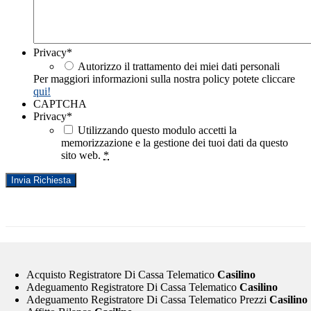
Privacy
*
Autorizzo il trattamento dei miei dati personali
Per maggiori informazioni sulla nostra policy potete cliccare
qui!
CAPTCHA
Privacy
*
Utilizzando questo modulo accetti la
memorizzazione e la gestione dei tuoi dati da questo
sito web.
*
Acquisto Registratore Di Cassa Telematico
Casilino
Adeguamento Registratore Di Cassa Telematico
Casilino
Adeguamento Registratore Di Cassa Telematico Prezzi
Casilino