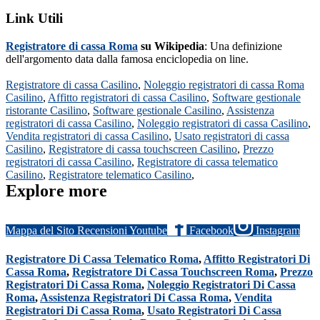
Link Utili
Registratore di cassa Roma
su Wikipedia
: Una definizione
dell'argomento data dalla famosa enciclopedia on line.
Registratore di cassa Casilino
,
Noleggio registratori di cassa Roma
Casilino
,
Affitto registratori di cassa Casilino
,
Software gestionale
ristorante Casilino
,
Software gestionale Casilino
,
Assistenza
registratori di cassa Casilino
,
Noleggio registratori di cassa Casilino
,
Vendita registratori di cassa Casilino
,
Usato registratori di cassa
Casilino
,
Registratore di cassa touchscreen Casilino
,
Prezzo
registratori di cassa Casilino
,
Registratore di cassa telematico
Casilino
,
Registratore telematico Casilino
,
Explore more
Mappa del Sito
Recensioni
Youtube
Facebook
Instagram
Registratore Di Cassa Telematico Roma
,
Affitto Registratori Di
Cassa Roma
,
Registratore Di Cassa Touchscreen Roma
,
Prezzo
Registratori Di Cassa Roma
,
Noleggio Registratori Di Cassa
Roma
,
Assistenza Registratori Di Cassa Roma
,
Vendita
Registratori Di Cassa Roma
,
Usato Registratori Di Cassa