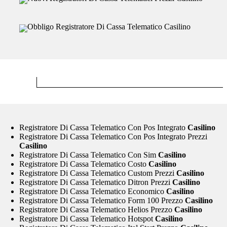
Registratore Di Cassa Telematico Con Pos Integrato
Casilino
Registratore Di Cassa Telematico Con Pos Integrato Prezzi
Casilino
Registratore Di Cassa Telematico Con Sim
Casilino
Registratore Di Cassa Telematico Costo
Casilino
Registratore Di Cassa Telematico Custom Prezzi
Casilino
Registratore Di Cassa Telematico Ditron Prezzi
Casilino
Registratore Di Cassa Telematico Economico
Casilino
Registratore Di Cassa Telematico Form 100 Prezzo
Casilino
Registratore Di Cassa Telematico Helios Prezzo
Casilino
Registratore Di Cassa Telematico Hotspot
Casilino