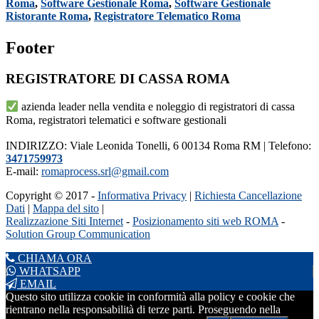
Roma
,
Software Gestionale Roma
,
Software Gestionale
Ristorante Roma
,
Registratore Telematico Roma
Footer
REGISTRATORE DI CASSA ROMA
azienda leader nella vendita e noleggio di registratori di cassa
Roma, registratori telematici e software gestionali
INDIRIZZO: Viale Leonida Tonelli, 6 00134 Roma RM | Telefono:
3471759973
E-mail:
romaprocess.srl@gmail.com
Copyright © 2017 -
Informativa Privacy
|
Richiesta Cancellazione
Dati
|
Mappa del sito
|
Realizzazione Siti Internet
-
Posizionamento siti web ROMA
-
Solution Group Communication
CHIAMA ORA
WHATSAPP
EMAIL
Questo sito utilizza cookie in conformità alla policy e cookie che
rientrano nella responsabilità di terze parti. Proseguendo nella