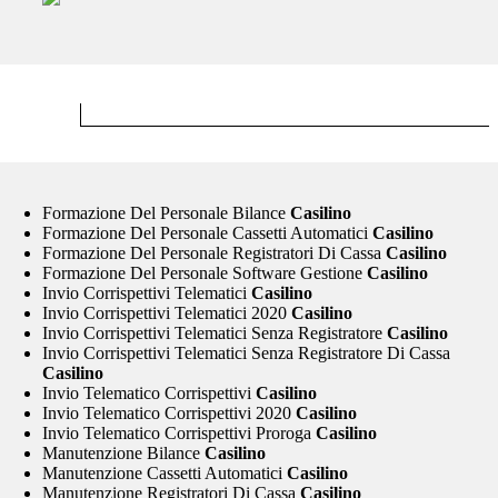
Formazione Del Personale Bilance
Casilino
Formazione Del Personale Cassetti Automatici
Casilino
Formazione Del Personale Registratori Di Cassa
Casilino
Formazione Del Personale Software Gestione
Casilino
Invio Corrispettivi Telematici
Casilino
Invio Corrispettivi Telematici 2020
Casilino
Invio Corrispettivi Telematici Senza Registratore
Casilino
Invio Corrispettivi Telematici Senza Registratore Di Cassa
Casilino
Invio Telematico Corrispettivi
Casilino
Invio Telematico Corrispettivi 2020
Casilino
Invio Telematico Corrispettivi Proroga
Casilino
Manutenzione Bilance
Casilino
Manutenzione Cassetti Automatici
Casilino
Manutenzione Registratori Di Cassa
Casilino