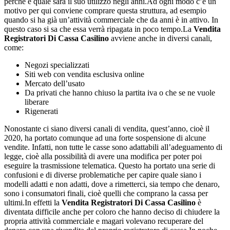
perché e quale sarà il suo utilizzo negli anni.Ad ogni modo c’è un
motivo per qui conviene comprare questa struttura, ad esempio
quando si ha già un’attività commerciale che da anni è in attivo. In
questo caso si sa che essa verrà ripagata in poco tempo.La
Vendita
Registratori Di Cassa Casilino
avviene anche in diversi canali,
come:
Negozi specializzati
Siti web con vendita esclusiva online
Mercato dell’usato
Da privati che hanno chiuso la partita iva o che se ne vuole
liberare
Rigenerati
Nonostante ci siano diversi canali di vendita, quest’anno, cioè il
2020, ha portato comunque ad una forte sospensione di alcune
vendite. Infatti, non tutte le casse sono adattabili all’adeguamento di
legge, cioè alla possibilità di avere una modifica per poter poi
eseguire la trasmissione telematica. Questo ha portato una serie di
confusioni e di diverse problematiche per capire quale siano i
modelli adatti e non adatti, dove a rimetterci, sia tempo che denaro,
sono i consumatori finali, cioè quelli che comprano la cassa per
ultimi.In effetti la
Vendita Registratori Di Cassa Casilino
è
diventata difficile anche per coloro che hanno deciso di chiudere la
propria attività commerciale e magari volevano recuperare del