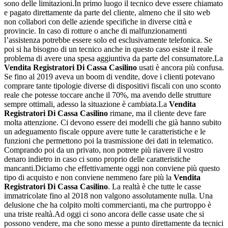
sono delle limitazioni.In primo luogo il tecnico deve essere chiamato
e pagato direttamente da parte del cliente, almeno che il sito web
non collabori con delle aziende specifiche in diverse città e
provincie. In caso di rotture o anche di malfunzionamenti
l’assistenza potrebbe essere solo ed esclusivamente telefonica. Se
poi si ha bisogno di un tecnico anche in questo caso esiste il reale
problema di avere una spesa aggiuntiva da parte del consumatore.La
Vendita Registratori Di Cassa Casilino
usati è ancora più confusa.
Se fino al 2019 aveva un boom di vendite, dove i clienti potevano
comprare tante tipologie diverse di dispositivi fiscali con uno sconto
reale che potesse toccare anche il 70%, ma avendo delle strutture
sempre ottimali, adesso la situazione è cambiata.La
Vendita
Registratori Di Cassa Casilino
rimane, ma il cliente deve fare
molta attenzione. Ci devono essere dei modelli che già hanno subito
un adeguamento fiscale oppure avere tutte le caratteristiche e le
funzioni che permettono poi la trasmissione dei dati in telematico.
Comprando poi da un privato, non potrete più riavere il vostro
denaro indietro in caso ci sono proprio delle caratteristiche
mancanti.Diciamo che effettivamente oggi non conviene più questo
tipo di acquisto e non conviene nemmeno fare più la
Vendita
Registratori Di Cassa Casilino
. La realtà è che tutte le casse
immatricolate fino al 2018 non valgono assolutamente nulla. Una
delusione che ha colpito molti commercianti, ma che purtroppo è
una triste realtà.Ad oggi ci sono ancora delle casse usate che si
possono vendere, ma che sono messe a punto direttamente da tecnici