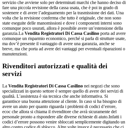
servizio che avviene solo per determinati marchi che hanno deciso di
fare una piccola revisione della cassa usata, che è poi in grado di
sostenere e di avere l’adeguamento per la trasmissione dei dati. Una
volta che la revisione conferma che tutto è originale, che non sono
state eseguite delle manomissioni e dove i componenti interni sono
comunque poco usurati, allora è possibile avere un’estensione della
garanzia.La
Vendita Registratori Di Cassa Casilino
porta ad avere
comunque un risparmio economico, perché si parla di strutture usate,
ma dov’è presente il vantaggio di avere una garanzia, anche se
breve, ma che porta ad avere dei vantaggi per eventuali riparazioni o
manutenzioni.
Rivenditori autorizzati e qualità dei
servizi
La
Vendita Registratori Di Cassa Casilino
nei negozi che sono
specializzati in questo settore è sempre quello di avere dei servizi di
qualità. L’assistenza è sia tecnica che anche informativa. Si
garantisce una buona attenzione al cliente. In caso si ha bisogno di
avere un aiuto per quanto riguarda i problemi di codici d’errore,
ecoc che allora si chiama il rivenditore che avrà sicuramente del
personale pronto a rispondere alle diverse richieste di aiuto.Infatti i
codici d’errore possono venire sbloccati semplicemente digitando un
altro contro codice di sblocco. Altre volte invece è necessario che ci