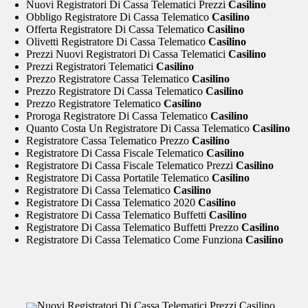
Nuovi Registratori Di Cassa Telematici Prezzi
Casilino
Obbligo Registratore Di Cassa Telematico
Casilino
Offerta Registratore Di Cassa Telematico
Casilino
Olivetti Registratore Di Cassa Telematico
Casilino
Prezzi Nuovi Registratori Di Cassa Telematici
Casilino
Prezzi Registratori Telematici
Casilino
Prezzo Registratore Cassa Telematico
Casilino
Prezzo Registratore Di Cassa Telematico
Casilino
Prezzo Registratore Telematico
Casilino
Proroga Registratore Di Cassa Telematico
Casilino
Quanto Costa Un Registratore Di Cassa Telematico
Casilino
Registratore Cassa Telematico Prezzo
Casilino
Registratore Di Cassa Fiscale Telematico
Casilino
Registratore Di Cassa Fiscale Telematico Prezzi
Casilino
Registratore Di Cassa Portatile Telematico
Casilino
Registratore Di Cassa Telematico
Casilino
Registratore Di Cassa Telematico 2020
Casilino
Registratore Di Cassa Telematico Buffetti
Casilino
Registratore Di Cassa Telematico Buffetti Prezzo
Casilino
Registratore Di Cassa Telematico Come Funziona
Casilino