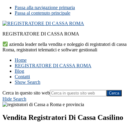
Passa alla navigazione primaria
Passa al contenuto principale
REGISTRATORE DI CASSA ROMA
azienda leader nella vendita e noleggio di registratori di cassa
Roma, registratori telematici e software gestionali
Home
REGISTRATORE DI CASSA ROMA
Blog
Contatti
Show Search
Cerca in questo sito web
Hide Search
Vendita Registratori Di Cassa Casilino