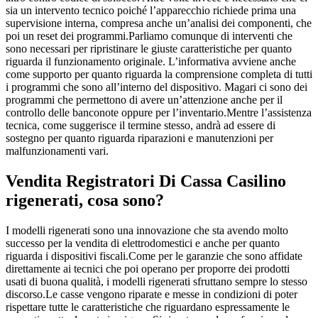
sia un intervento tecnico poiché l’apparecchio richiede prima una
supervisione interna, compresa anche un’analisi dei componenti, che
poi un reset dei programmi.Parliamo comunque di interventi che
sono necessari per ripristinare le giuste caratteristiche per quanto
riguarda il funzionamento originale. L’informativa avviene anche
come supporto per quanto riguarda la comprensione completa di tutti
i programmi che sono all’interno del dispositivo. Magari ci sono dei
programmi che permettono di avere un’attenzione anche per il
controllo delle banconote oppure per l’inventario.Mentre l’assistenza
tecnica, come suggerisce il termine stesso, andrà ad essere di
sostegno per quanto riguarda riparazioni e manutenzioni per
malfunzionamenti vari.
Vendita Registratori Di Cassa Casilino
rigenerati, cosa sono?
I modelli rigenerati sono una innovazione che sta avendo molto
successo per la vendita di elettrodomestici e anche per quanto
riguarda i dispositivi fiscali.Come per le garanzie che sono affidate
direttamente ai tecnici che poi operano per proporre dei prodotti
usati di buona qualità, i modelli rigenerati sfruttano sempre lo stesso
discorso.Le casse vengono riparate e messe in condizioni di poter
rispettare tutte le caratteristiche che riguardano espressamente le