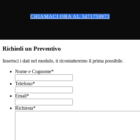
CHIAMACI ORA AL 3471759973
Richiedi un Preventivo
Inserisci i dati nel modulo, ti ricontatteremo il prima possibile.
Nome e Cognome
*
Telefono
*
Email
*
Richiesta
*