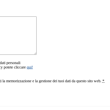
dati personali
cy potete cliccare
qui!
i la memorizzazione e la gestione dei tuoi dati da questo sito web.
*