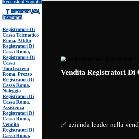
Recensioni
Youtube
Facebook
Instagram
Registratore Di
Cassa Telematico
Roma
,
Affitto
Registratori Di
Cassa Roma
,
Registratore Di
Cassa
Touchscreen
Vendita Registratori Di
Roma
,
Prezzo
Registratori Di
Cassa Roma
,
Noleggio
Registratori Di
Cassa Roma
,
Assistenza
Registratori Di
Cassa Roma
,
✅ azienda leader nella vendit
Vendita
Registratori Di
Cassa Roma
,