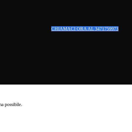
CHIAMACI ORA AL 3471759973
ma possibile.