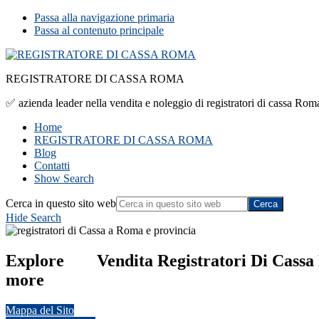
Passa alla navigazione primaria
Passa al contenuto principale
REGISTRATORE DI CASSA ROMA
✅ azienda leader nella vendita e noleggio di registratori di cassa Roma,
Home
REGISTRATORE DI CASSA ROMA
Blog
Contatti
Show Search
Cerca in questo sito web
Hide Search
Explore
Vendita Registratori Di Cassa
more
Mappa del Sito