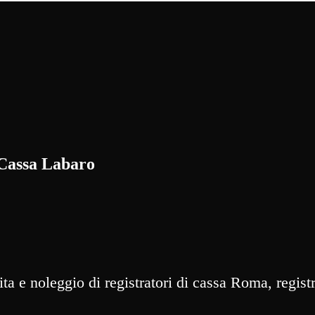
 Cassa Labaro
a e noleggio di registratori di cassa Roma, registr